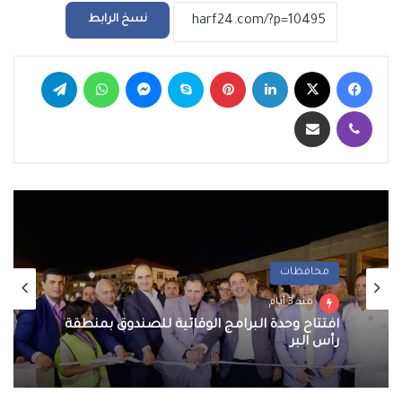
نسخ الرابط
فيسبوك
‫X
لينكدإن
بينتيريست
سكايب
ماسنجر
واتساب
تيلقرام
ڤايبر
مشاركة عبر البريد
محافظات
منذ 3 أيام
افتتاح وحدة البرامج الوقائية للصندوق بمنطقة
رأس البر