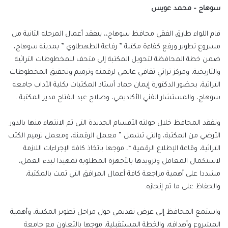
سوهاج – محمد عويس
قام اللواء طارق الفقي محافظ سوهاج،، بتفقد أعمال المرحلة الثانية من
مشروع تطوير ورفع كفاءة مكتبة ” رفاعة الطهطاوي ” بمدينة سوهاج،
ضمن خطة المحافظة لتحويل المكتبة إلى متحف للمخطوطات التراثية
والتاريخية، ومركز تراثي ثقافي عالمي لرقمنة وترميم وتحقيق المخطوطات
التراثية، بحضور الدكتورة إيمان حماد أستاذ المكتبات بكلية الآداب جامعة
سوهاج، والمستشار الفني الأكاديمي، وصلاح عبد الفتاح مدير المكتبة .
وتفقد المحافظ خلال جولته الأقسام الجديدة التي تم الانتهاء منها بالدور
الأرضي من المكتبة، والتي تشمل ” معمل الرقمنة، ومعمل ترميم الكتب
التراثية، وقاعة الإطلاع الرقمية “، موجها باتخاذ كافة الإجراءات اللازمة
لاستكمال المعامل وتزويدها بالأجهزة المطلوبة تمهيدا لبدء العمل،
مشددا على أهمية مراجعة كافة أعمال المرافق التي تمت بالمكتبة،
والحفاظ على ما تم إنجازه.
واستمع المحافظ إلى عرض تقديمي حول مراحل تطوير المكتبة، وأهمية
المشروع وأهدافه، والخطة المستقبلية، موجها بالتعاون مع جامعة