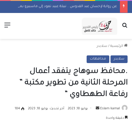
عن رواية لإحسان عبد القدوس .. نبيلة عبيد تعود إلى ماسبيرو بمسلسل إذاعي
بحث عن
الق
الرئيسية
/
سلايدر
سلايدر
محافظات
.محافظ سوهاج يتفقد أعمال
المرحلة الثانية من تطوير مكتبة ”
رفاعة الطهطاوي “
أرسل
Eslam kamal
يوليو 18, 2023
آخر تحديث: يوليو 18, 2023
184
بريدا
دقيقة واحدة
إلكترونيا