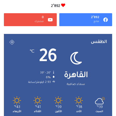
2٬892
0
2٬892
متابع
مشترك
الطقس
26
℃
39º - 26º
القاهرة
61%
2.93 كيلومتر/ساعة
سماء صافية
℃
43
℃
41
℃
39
℃
38
℃
39
السبت
الأحد
الأثنين
الثلاثاء
الأربعاء