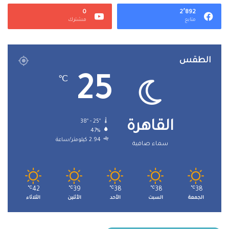
0
2٬892
متابع
مشترك
الطقس
25
℃
38º - 25º
القاهرة
47%
2.94 كيلومتر/ساعة
سماء صافية
℃
42
℃
39
℃
38
℃
38
℃
38
الجمعة
السبت
الأحد
الأثنين
الثلاثاء