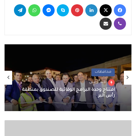
فيسبوك
‫X
لينكدإن
بينتيريست
سكايب
ماسنجر
واتساب
تيلقرام
ڤايبر
مشاركة عبر البريد
محافظات
منذ يومين
افتتاح وحدة البرامج الوقائية للصندوق بمنطقة
رأس البر
حركة
التنقلات
الداخلية