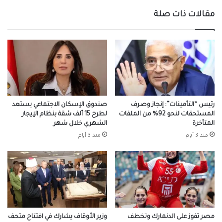
لتسوية
مقالات ذات صلة
و
إسقاط
الديون)
رئيس “التأمينات”: إنجاز وصرف
صندوق الإسكان الاجتماعي يستعد
المستحقات لنحو 92% من الملفات
لطرح 15 ألف شقة بنظام الإيجار
المتأخرة
الشهري خلال شهر
منذ 3 أيام
منذ 3 أيام
مصر تفوز على الدنمارك وتخطف
وزير الأوقاف يشارك في افتتاح متحف