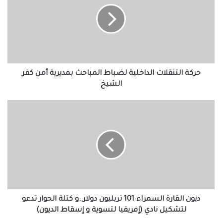
لضباط
المباحث
بمديرية
أمن
كفر
الشيخ
حركة التنقلات الداخلية لضباط المباحث بمديرية أمن كفر
الشيخ
ديون
القارة
السمراء
101
تريليون
دولار..و
كتلة
الحوار
تدعو
لتشكيل
ديون القارة السمراء 101 تريليون دولار..و كتلة الحوار تدعو
نادي
لتشكيل نادي (إفريقيا لتسوية و إسقاط الديون)
(إفريقيا