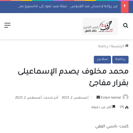
عن رواية لإحسان عبد القدوس .. نبيلة عبيد تعود إلى ماسبيرو بمسلسل إذاعي
بحث عن
الق
الرئيسية
/
رياضة
رياضة
سلايدر
محمد مخلوف يصدم الإسماعيلى
بقرار مفاجئ
أرسل
Eslam kamal
أغسطس 2, 2023
آخر تحديث: أغسطس 2, 2023
بريدا
175
أقل من دقيقة
إلكترونيا
كتبت- نانسي الفقي