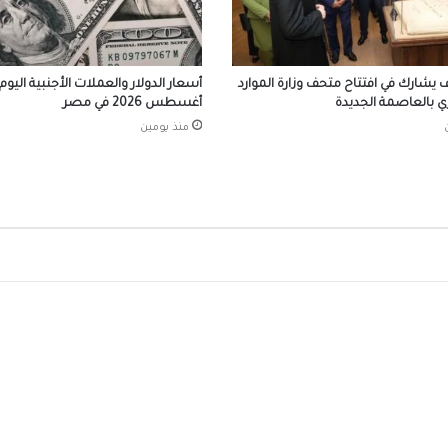
احتفالات جماهير طرابزون سبور بصفقة القرن
صلاح
ف يشارك في افتتاح متحف وزارة الموارد
ري بالعاصمة الجديدة
أغسطس 2026 في مصر
منذ يومين
الرئيس السيسي يستقبل ملك مملكة البحرين
الشقيقة اليوم
محافظ الجيزة يهنئ لواء حاتم حسن مدير أمن ا
الجديد
الرئيس السيسي يجري اتصالاً هاتفياً مع رئيس 
جمهورية اليونان
الملايين في استقبال صلاح في المطار عقب و
تركيا للانضمام لنادي طرابزون