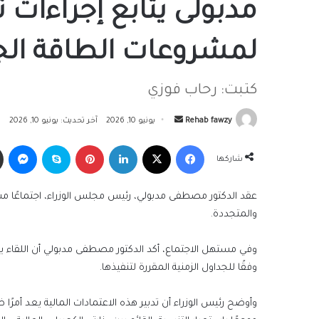
مدبولى يتابع إجراءات 
لمشروعات الطاقة الج
كتبت: رحاب فوزي
أرسل
Rehab fawzy
يونيو 10, 2026
آخر تحديث: يونيو 10, 2026
بريدا
فيسبوك
‫X
لينكدإن
بينتيريست
سكايب
ما
إلكترونيا
شاركها
عقد الدكتور مصطفى مدبولي، رئيس مجلس الوزراء، اجتماعًا مسا
والمتجددة.
وفي مستهل الاجتماع، أكد الدكتور مصطفى مدبولي أن اللقاء 
وفقًا للجداول الزمنية المقررة لتنفيذها.
وأوضح رئيس الوزراء أن تدبير هذه الاعتمادات المالية يعد أمرًا 