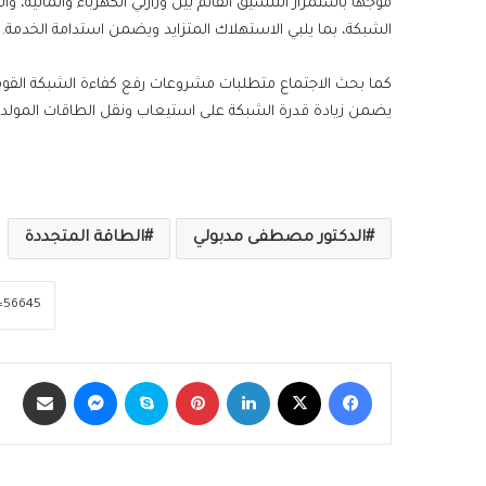
موجهًا باستمرار التنسيق القائم بين وزارتي الكهرباء والمالية،
الشبكة، بما يلبي الاستهلاك المتزايد ويضمن استدامة الخدمة.
كما بحث الاجتماع متطلبات مشروعات رفع كفاءة الشبكة القومية ل
يضمن زيادة قدرة الشبكة على استيعاب ونقل الطاقات المولدة م
الدكتور مصطفى مدبولي
الطاقة المتجددة
فيسبوك
‫X
لينكدإن
بينتيريست
سكايب
ماسنجر
مشاركة عبر الب