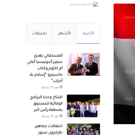
prayer-times.info
 محمد
الأخيرة
الأشهر
تعليقات
المسلماني يهدي
سفير أندونيسيا أغاني
أم كلثوم وكتاب
لجيزة
ماسبيرو “إسلام بلا
أحزاب”
منذ 15 ساعة
افتتاح وحدة البرامج
وزراء
الوقائية للصندوق
بمنطقة رأس البر
منذ 15 ساعة
صوله
احتفالات جماهير
طرابزون سبور