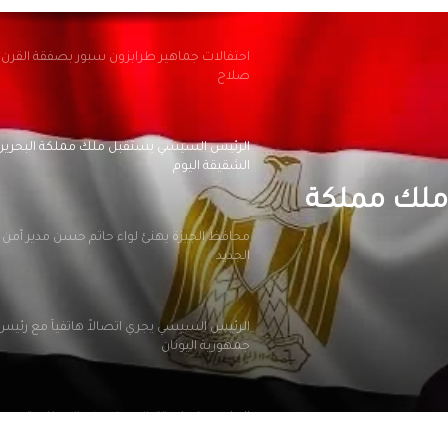
احتفالات جماهير طرابزون سبور بصفقة القرن
صلاح
الرئيس السيسي يستقبل ملك مملكة البحرين
الشقيقة اليوم
ملك مملكة
محافظ الجيزة يهنئ لواء حاتم حسن مدير أمن ا
الجديد
الرئيس السيسي يجري اتصالاً هاتفياً مع رئيس 
جمهورية اليونان
الملايين في استقبال صلاح في المطار عقب و
تركيا للانضمام لنادي طرابزون