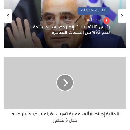
تقارير و تحقيقات
منذ 4 أيام
رئيس “التأمينات”: إنجاز وصرف المستحقات
لنحو 92% من الملفات المتأخرة
المالية:إحباط
١٢
ألف
عملية
تهريب
بغرامات
٦,٣
مليار
جنيه
خلال
المالية:إحباط ١٢ ألف عملية تهريب بغرامات ٦,٣ مليار جنيه
6
خلال 6 شهور
شهور