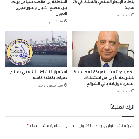
بنظام الإيجار المنتهي بالتملك في 25
المنطقة إلى مقصد سياحى يربط
مدينة
بين مجمع الأديان وسور مجرى
العيون
منذ 7 أيام
منذ 7 أيام
الكهرباء: تثبيت التعريفة المحاسبية
استمرار النشاط التشغيلي بميناء
للشريحة الأولى من استهلاك
دمياط بكفاءة كاملة
الكهرباء وزيادة باقي الشرائح
منذ أسبوع واحد
منذ 7 أيام
اترك تعليقاً
لن يتم نشر عنوان بريدك الإلكتروني.
الحقول الإلزامية مشار إليها بـ
*
ا