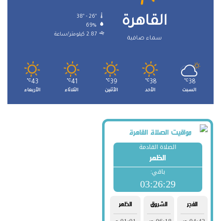
38º - 26º
القاهرة
69%
2.87 كيلومتر/ساعة
سماء صافية
℃
43
℃
41
℃
39
℃
38
℃
38
السبت
الأحد
الأثنين
الثلاثاء
الأربعاء