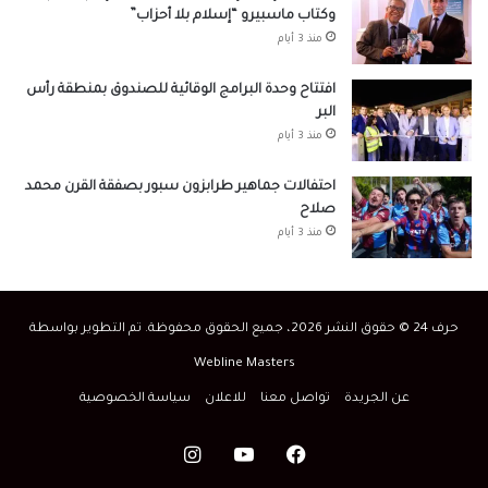
وكتاب ماسبيرو “إسلام بلا أحزاب”
منذ 3 أيام
افتتاح وحدة البرامج الوقائية للصندوق بمنطقة رأس
البر
منذ 3 أيام
احتفالات جماهير طرابزون سبور بصفقة القرن محمد
صلاح
منذ 3 أيام
حرف 24 © حقوق النشر 2026، جميع الحقوق محفوظة. تم التطوير بواسطة
Webline Masters
عن الجريدة
تواصل معنا
للاعلان
سياسة الخصوصية
فيسبوك
‫YouTube
انستقرام