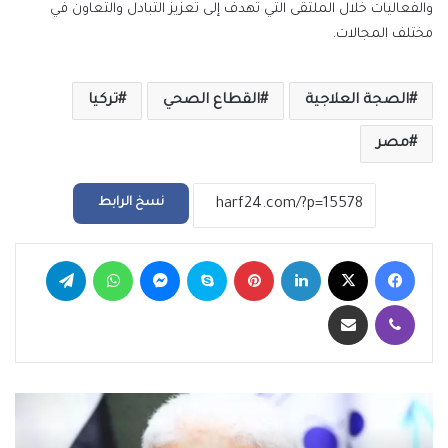
والفعاليات خلال الملتقى التي تهدف إلى تعزيز التبادل والتعاون في
مختلف المجالات.
الصجة العلاجية
القطاع الصحي
تركيا
مصر
نسخ الرابط
فيسبوك
‫X
لينكدإن
بينتيريست
سكايب
ماسنجر
واتساب
تيلقرام
ڤايبر
مشاركة عبر البريد