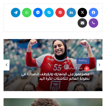
فيسبوك
‫X
لينكدإن
بينتيريست
سكايب
ماسنجر
واتساب
تيلقرام
ڤايبر
مشاركة عبر البريد
رياضة
منذ 9 ساعات
مصر تفوز على الدنمارك وتخطف الصدارة في
بطولة العالم للناشئات لكرة اليد
اللاعب
المصري