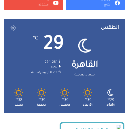
0
2٬892
متابع
مشترك
الطقس
29
℃
29º - 28º
القاهرة
62%
6.29 كيلومتر/ساعة
سماء صافية
℃
38
℃
39
℃
39
℃
39
℃
29
الثلاثاء
الأربعاء
الخميس
الجمعة
السبت