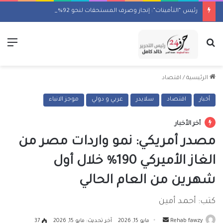
رئيس “التأمينات”: إنجاز وصرف المستحقات لنحو 92% من الملفات المتأخرة
بحث عن
الق
الرئيسية
/
اقتصاد
أخبار
اقتصاد
سلايدر
عربي و دولي
موجز الانباء
أخر الأخبار
مصدر أمريكي: نمو واردات مصر من
الغاز الأميركي 190% خلال أول
شهرين من العام الحالي
كتب: أحمد أمين
أرسل
Rehab fawzy
مايو 15, 2026
آخر تحديث: مايو 15, 2026
37