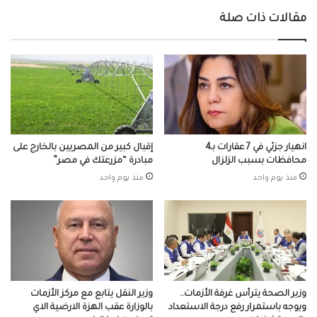
٢٠٢٥/
مقالات ذات صلة
٢٠٢٦
انهيار جزئي في 7 عقارات بـ4
إقبال كبير من المصريين بالخارج على
محافظات بسبب الزلزال
مبادرة “مزرعتك في مصر”
منذ يوم واحد
منذ يوم واحد
وزير الصحة يترأس غرفة الأزمات..
وزير النقل يتابع مع مركز الأزمات
ويوجه باستمرار رفع درجة الاستعداد
بالوزارة عقب الهزة الارضية الاي