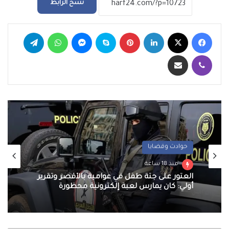
نسخ الرابط
فيسبوك
‫X
لينكدإن
بينتيريست
سكايب
ماسنجر
واتساب
تيلقرام
ڤايبر
مشاركة عبر البريد
حوادث وقضايا
منذ 18 ساعة
العثور على جثة طفل في عوامية بالأقصر وتقرير
أولي: كان يمارس لعبة إلكترونية محظورة