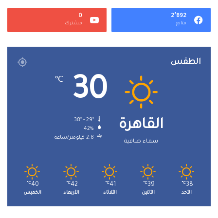
0
2٬892
متابع
مشترك
الطقس
30
℃
38º - 29º
القاهرة
42%
2.8 كيلومتر/ساعة
سماء صافية
℃
40
℃
42
℃
41
℃
39
℃
38
الأحد
الأثنين
الثلاثاء
الأربعاء
الخميس