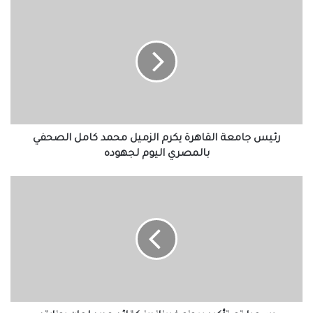
رئيس
جامعة
القاهرة
يكرم
الزميل
محمد
كامل
الصحفي
بالمصري
اليوم
رئيس جامعة القاهرة يكرم الزميل محمد كامل الصحفي
لجهوده
بالمصري اليوم لجهوده
رسميا
تم
تأكيد
برونو
فيرنانديز
كقائد
جديد
لمان
يونايتد