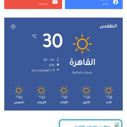
متابع
مشترك
الطقس
30
℃
38º - 29º
القاهرة
42%
2.8 كيلومتر/ساعة
سماء صافية
℃
40
℃
42
℃
41
℃
39
℃
38
الأحد
الأثنين
الثلاثاء
الأربعاء
الخميس