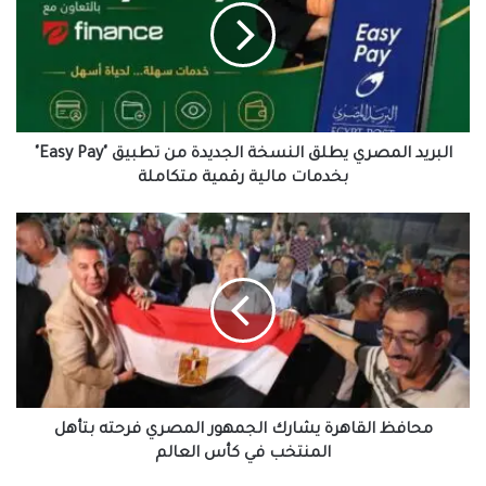
النسخة
الجديدة
من
تطبيق
"Easy
Pay"
بخدمات
البريد المصري يطلق النسخة الجديدة من تطبيق "Easy Pay"
مالية
بخدمات مالية رقمية متكاملة
رقمية
متكاملة
محافظ
القاهرة
يشارك
الجمهور
المصري
فرحته
بتأهل
المنتخب
في
كأس
محافظ القاهرة يشارك الجمهور المصري فرحته بتأهل
العالم
المنتخب في كأس العالم