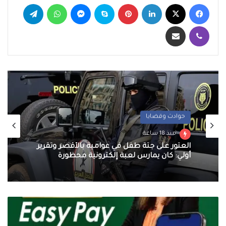
فيسبوك
‫X
لينكدإن
بينتيريست
سكايب
ماسنجر
واتساب
تيلقرام
ڤايبر
مشاركة عبر البريد
حوادث وقضايا
منذ 18 ساعة
العثور على جثة طفل في عوامية بالأقصر وتقرير
أولي: كان يمارس لعبة إلكترونية محظورة
البريد
المصري
يطلق