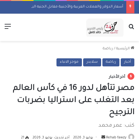
أسعار الدولار والعملات العربية والأجنبية مقابل الجنيه اليوم السبت 8 أغسطس 2026
بحث عن
الق
الرئيسية
/
رياضة
أخبار
رياضة
سلايدر
موجز الانباء
أخر الأخبار
مصر تتأهل لدور 16 في كأس العالم
بعد التغلب على استراليا بضربات
الترجيح
كتب: عمر محمد
أرسل
Rehab fawzy
يوليو 3, 2026
آخر تحديث: يوليو 3, 2026
21