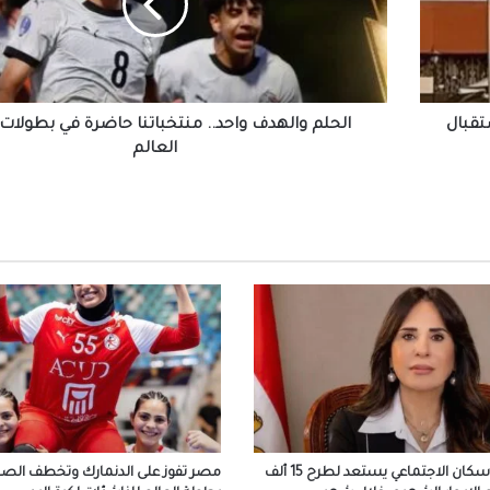
حاضرة
في
بطولات
الملايين في استقبال صلاح في المطار عقب و
تركيا للانضمام لنادي طرابزون
كأس
العالم
تقبال
الحلم والهدف واحد.. منتخباتنا حاضرة في بطولا
العالم
التعليم العالي: انطلاق أعمال المرحلة الأولى ل
الإلكتروني للقبول بالجامعات الحكومية والمعا
للعام الجامعي 2026/2027
بعد ظهور صلاح بقميص النادي.. طرابزون يتص
محركات البحث
بيزيرا يخبر الزمالك برغبته في الانتقال إلى نادي
أهلي دبي الإماراتي
المسلماني يهدي سفير أندونيسيا أغاني أم كلث
وكتاب ماسبيرو “إسلام بلا أحزاب”
صندوق الإسكان الاجتماعي يستعد لطرح 15 ألف
مصر تفوز على الدنمارك وتخطف الصدا