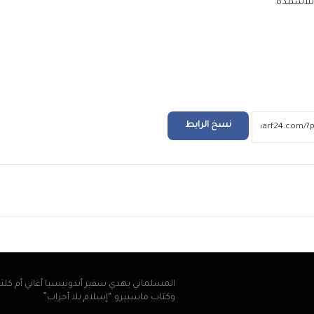
 للأسمدة.
الملايين في استقبال صلاح في المطار عقب و
تركيا للانضمام لنادي طرابزون
التعليم العالي: انطلاق أعمال المرحلة الأولى ل
الإلكتروني للقبول بالجامعات الحكومية والمعا
للعام الجامعي 2026/2027
نسخ الرابط
بعد ظهور صلاح بقميص النادي.. طرابزون يتص
محركات البحث
ريد
بيزيرا يخبر الزمالك برغبته في الانتقال إلى نادي
أهلي دبي الإماراتي
المسلماني يهدي سفير أندونيسيا أغاني أم كلث
وكتاب ماسبيرو “إسلام بلا أحزاب”