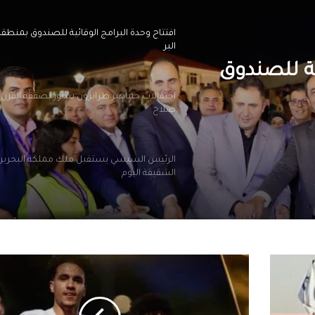
افتتاح وحدة البرامج الوقائية للصندوق بمنطق
البر
ية للصندوق
احتفالات جماهير طرابزون سبور بصفقة القرن
صلاح
الرئيس السيسي يستقبل ملك مملكة البحرين
الشقيقة اليوم
محافظ الجيزة يهنئ لواء حاتم حسن مدير أمن ا
الجديد
الحلم
والهدف
الرئيس السيسي يجري اتصالاً هاتفياً مع رئيس 
واحد..
جمهورية اليونان
منتخباتنا