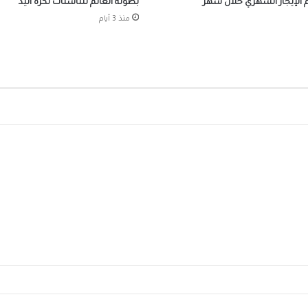
الإيجار الشهري خلال شهر
بطولة العالم للناشئات لكرة اليد
منذ 3 أيام
افتتاح وحدة البرامج الوقائية للصندوق بمنطق
البر
احتفالات جماهير طرابزون سبور بصفقة القرن
صلاح
الرئيس السيسي يستقبل ملك مملكة البحرين
الشقيقة اليوم
محافظ الجيزة يهنئ لواء حاتم حسن مدير أمن ا
الجديد