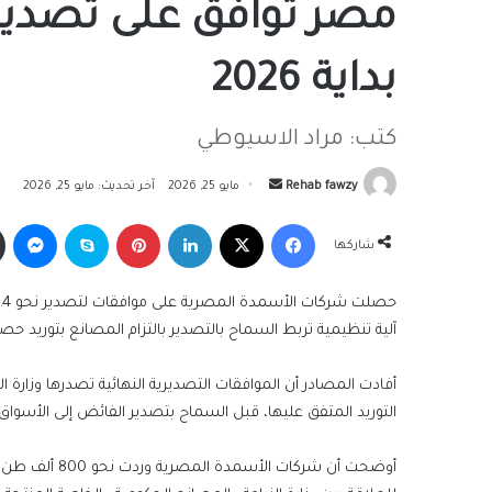
بداية 2026
كتب: مراد الاسيوطي
أرسل
Rehab fawzy
مايو 25, 2026
آخر تحديث: مايو 25, 2026
بريدا
فيسبوك
‫X
لينكدإن
بينتيريست
سكايب
ما
إلكترونيا
شاركها
آلية تنظيمية تربط السماح بالتصدير بالتزام المصانع بتوريد 
أفادت المصادر أن الموافقات التصديرية النهائية تصدرها وزارة الا
التوريد المتفق عليها، قبل السماح بتصدير الفائض إلى الأسواق ا
أوضحت أن شركا