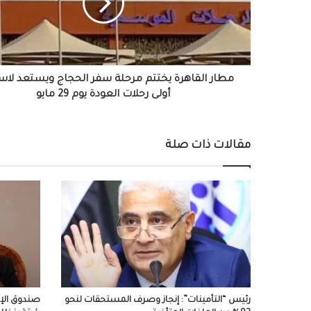
سفر
الحجاج
ويستعد
لاستقبال
أولى
رحلات
مطار القاهرة يختتم مرحلة سفر الحجاج ويستعد لاس
العودة
أولى رحلات العودة يوم 29 مايو
يوم
29
مايو
مقالات ذات صلة
رئيس “التأمينات”: إنجاز وصرف المستحقات لنحو