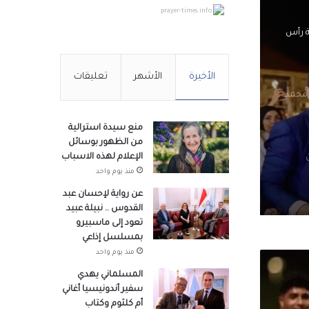
prayer-times.info
ة رأس
الأخيرة
الأشهر
تعليقات
 محمد
منع سيدة استرالية
من الظهور بوسائل
الإعلام لهذه الاسباب
منذ يوم واحد
عن رواية لإحسان عبد
القدوس .. نبيلة عبيد
لجيزة
تعود إلى ماسبيرو
بمسلسل إذاعي
منذ يوم واحد
المسلماني يهدي
وزراء
سفير أندونيسيا أغاني
أم كلثوم وكتاب