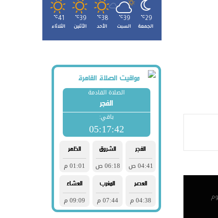
℃
41
℃
39
℃
38
℃
39
℃
29
صوله
الجمعة
السبت
الأحد
الأثنين
الثلاثاء
لتنسيق
هد
در
 شباب
وم