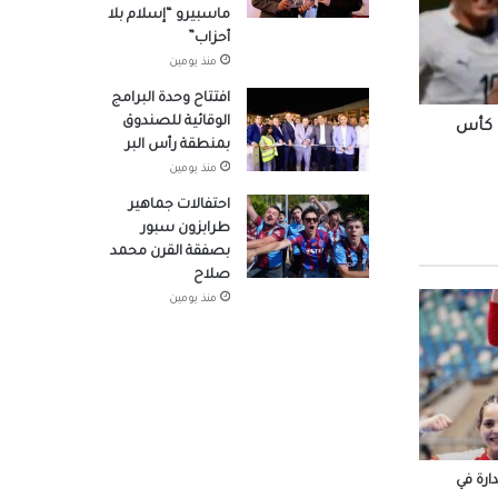
ماسبيرو “إسلام بلا
أحزاب”
صوله
منذ يومين
افتتاح وحدة البرامج
الوقائية للصندوق
ت كأس
بمنطقة رأس البر
لتنسيق
منذ يومين
هد
احتفالات جماهير
طرابزون سبور
بصفقة القرن محمد
در
صلاح
منذ يومين
 شباب
وم
رة في