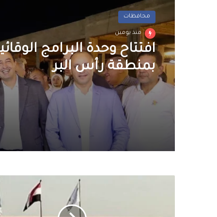
محافظات
منذ يومين
افتتاح وحدة البرامج الوقائ
بمنطقة رأس البر
مطار
القاهرة
يختتم
مرحلة