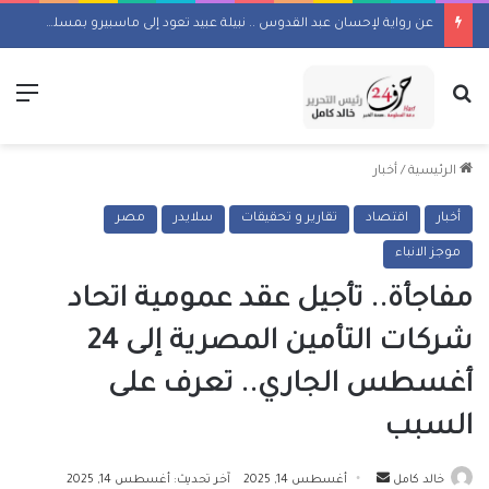
عن رواية لإحسان عبد القدوس .. نبيلة عبيد تعود إلى ماسبيرو بمسلسل إذاعي
بحث عن
الق
الرئيسية
/
أخبار
أخبار
اقتصاد
تقارير و تحقيقات
سلايدر
مصر
موجز الانباء
مفاجأة.. تأجيل عقد عمومية اتحاد
شركات التأمين المصرية إلى 24
أغسطس الجاري.. تعرف على
السبب
أرسل
خالد كامل
أغسطس 14, 2025
آخر تحديث: أغسطس 14, 2025