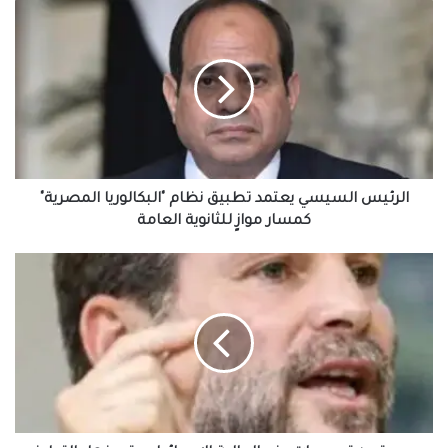
الرئيس
السيسي
احتفالات جماهير طرابزون سبور بصفقة القرن
يعتمد
محمد صلاح
تطبيق
نظام
"البكالوريا
المصرية"
كمسار
موازٍ
للثانوية
الرئيس السيسي يعتمد تطبيق نظام "البكالوريا المصرية"
العامة
كمسار موازٍ للثانوية العامة
مصر
تدين
تصريحات
وزير
المالية
الاسرائيلي
وتصفها
بالتطرف