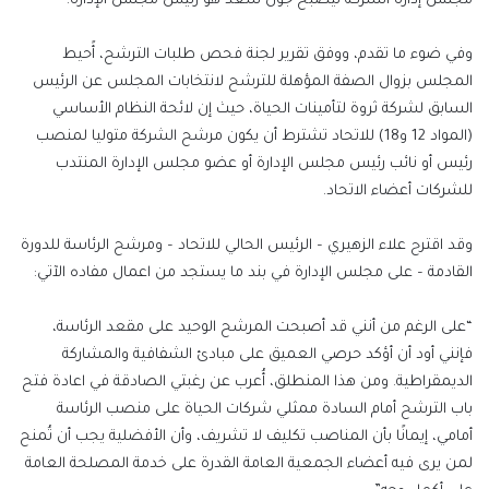
مجلس إدارة الشركة ليصبح جون سعد هو رئيس مجلس الإدارة.
وفي ضوء ما تقدم، ووفق تقرير لجنة فحص طلبات الترشح، أًحيط
المجلس بزوال الصفة المؤهلة للترشح لانتخابات المجلس عن الرئيس
السابق لشركة ثروة لتأمينات الحياة، حيث إن لائحة النظام الأساسي
(المواد 12 و18) للاتحاد تشترط أن يكون مرشح الشركة متوليا لمنصب
رئيس أو نائب رئيس مجلس الإدارة أو عضو مجلس الإدارة المنتدب
للشركات أعضاء الاتحاد.
وقد اقترح علاء الزهيري – الرئيس الحالي للاتحاد – ومرشح الرئاسة للدورة
القادمة – على مجلس الإدارة في بند ما يستجد من اعمال مفاده الآتي:
“على الرغم من أنني قد أصبحت المرشح الوحيد على مقعد الرئاسة،
فإنني أود أن أؤكد حرصي العميق على مبادئ الشفافية والمشاركة
الديمقراطية. ومن هذا المنطلق، أُعرب عن رغبتي الصادقة في اعادة فتح
باب الترشح أمام السادة ممثلي شركات الحياة على منصب الرئاسة
أمامي، إيمانًا بأن المناصب تكليف لا تشريف، وأن الأفضلية يجب أن تُمنح
لمن يرى فيه أعضاء الجمعية العامة القدرة على خدمة المصلحة العامة