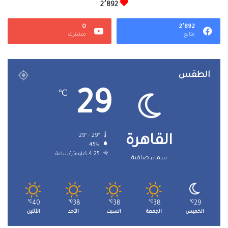
2٬892
0
2٬892
متابع
مشترك
الطقس
29
℃
29º - 29º
القاهرة
45%
4.25 كيلومتر/ساعة
سماء صافية
℃
40
℃
38
℃
38
℃
38
℃
29
الخميس
الجمعة
السبت
الأحد
الأثنين