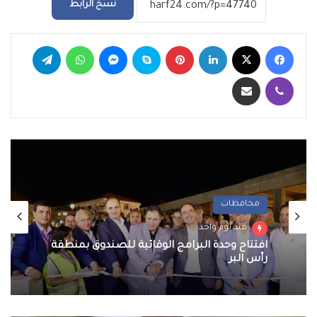
نسخ الرابط
فيسبوك
‫X
لينكدإن
بينتيريست
سكايب
ماسنجر
واتساب
تيلقرام
ڤايبر
مشاركة عبر البريد
محافظات
منذ يوم واحد
معرض الصور
افتتاح وحدة البرامج الوقائية للصندوق بمنطقة
منذ يوم واحد
رأس البر