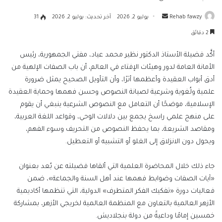
أرسل
Rehab fawzy
يوليو 2, 2026
آخر تحديث: يوليو 2, 2026
31
بريدا
2 دقائق
إلكترونيا
أكَّد فضيلة الأستاذ الدكتور نظير محمد عياد، مفتي الجمهورية، رئيس
الأمانة العامة لدور وهيئات الإفتاء في العالم، أن باب الصفات الإلهية من
أدق أبواب العقيدة وأعظمها أثرًا، وأن التأويل الصحيح يمثل ضرورة
علمية ولُغوية وشرعية لصيانة النصوص وحسن فهمها وحماية العقيدة
الإسلامية، موضحًا أن التعامل مع النصوص الشرعية ينبغي أن يقوم
على منهج علمي راسخ يجمع بين دلالات الوحي، وقواعد اللغة العربية،
ومقاصد الشريعة، بما يحفظ النصوص من التحريف وسوء الفهم،
ويحول دون الانزلاق إلى الغلو أو التشبيه أو التعطيل.
جاء ذلك خلال المحاضرة العلمية التي ألقاها فضيلته عن بُعد بعنوان
«آيات الصفات وضوابط فهمها عند أهل السنة والجماعة»، ضمن
فعاليات دورة «تفكيك الفكر المتطرف» الدولية، التي تنظمها أكاديمية
الأزهر العالمية بالتعاون مع المنظمة العالمية لخريجي الأزهر، بمشاركة
خمسين إمامًا وداعيةً من دولة بنجلاديش.