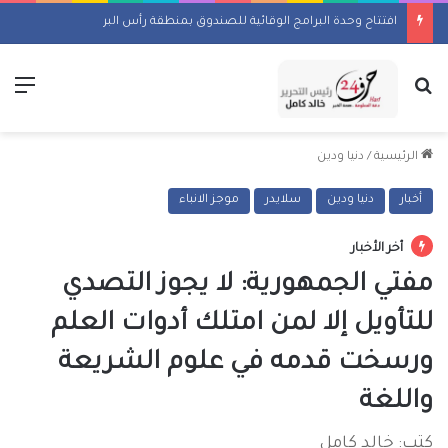
افتتاح وحدة البرامج الوقائية للصندوق بمنطقة رأس البر
بحث عن
الق
الرئيسية
/
دنيا ودين
أخبار
دنيا ودين
سلايدر
موجز الانباء
أخر الأخبار
مفتي الجمهورية: لا يجوز التصدي
للتأويل إلا لمن امتلك أدوات العلم
ورسخت قدمه في علوم الشريعة
واللغة
كتب: خالد كامل