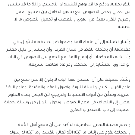
يليق بجلاله، ودفع ما قد يوهم التشبيه أو التجسيم، وإزالة ما قد يلتبس
من معاني بعض النصوص، مع تحقيق التكامل بين صحيح العقل
وصريح النقل، بعيدًا عن الهوى والتعصب أو تحميل النصوص ما لا
تحتمله.
وأشار فضيلته إلى أن علماء الأمة وضعوا ضوابط دقيقة للتأويل، في
مقدمتها: أن يحتمله اللفظ في لسان العرب، وأن يستند إلى دليل معتبر،
وألا يخالف المحكمات أو إجماع الأمة، مع الجمع بين النصوص في الباب
الواحد، ورد المتشابه إلى المحكم، ومراعاة مقاصد الشريعة.
وشدَّد فضيلته على أن التصدي لهذا الباب لا يكون إلا لمن جمع بين
علوم القرآن الكريم، والسنة النبوية، وأصول الفقه، والعقيدة، وعلوم اللغة
العربية، وتمكَّن من أدوات الاستنباط والترجيح؛ لأن الجهل بهذه العلوم
يفضي إلى الانحراف في فهم النصوص، ويحول التأويل من وسيلة لحماية
العقيدة إلى باب للاضطراب الفكري.
واختتم فضيلة المفتي محاضرته بالتأكيد على أن منهج أهل السُّنة
والجماعة يقوم على إثبات ما أثبته الله تعالى لنفسه، وما أثبته له رسوله