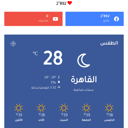
2٬892
0
2٬892
متابع
مشترك
الطقس
28
℃
28º - 28º
القاهرة
51%
3.32 كيلومتر/ساعة
سماء صافية
℃
39
℃
38
℃
39
℃
39
℃
38
الخميس
الجمعة
السبت
الأحد
الأثنين