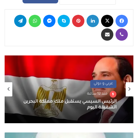
فيسبوك
‫X
لينكدإن
بينتيريست
سكايب
ماسنجر
واتساب
تيلقرام
ڤايبر
مشاركة عبر البريد
أخبار
عربي و دولي
منذ 13 ساعة
منذ 12 ساعة
محافظ الجيزة يهنئ لواء حاتم حسن مدير أمن
الجيزة الجديد
الرئيس السيسي يستقبل ملك مملكة البحرين
الشقيقة اليوم
ذكرى