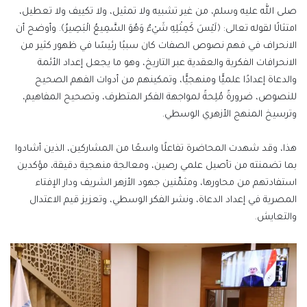
صلى الله عليه وسلم، من غير تشبيه ولا تمثيل، ولا تكييف ولا تعطيل،
امتثالًا لقوله تعالى: ﴿لَيْسَ كَمِثْلِهِ شَيْءٌ وَهُوَ السَّمِيعُ الْبَصِيرُ﴾. وأوضح أن
الانحراف في فهم نصوص الصفات كان سببًا رئيسًا في ظهور كثير من
الانحرافات الفكرية والعقدية عبر التاريخ، وهو ما يجعل إعداد الأئمة
والدعاة إعدادًا علميًّا ومنهجيًّا، وتمكينهم من أدوات الفهم الصحيح
للنصوص، ضرورةً مُلِحةً لمواجهة الفكر المتطرف، وتصحيح المفاهيم،
وترسيخ المنهج الأزهري الوسطي.
هذا، وقد شهدت المحاضرة تفاعلًا واسعًا من المشاركين، الذين أشادوا
بما تضمنته من تأصيل علمي رصين، ومعالجة منهجية دقيقة، مؤكدين
استفادتهم من محاورها، ومثمِّنين جهود الأزهر الشريف ودار الإفتاء
المصرية في إعداد الدعاة، ونشر الفكر الوسطي، وتعزيز قيم الاعتدال
والتعايش.