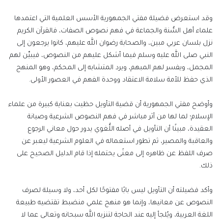
وقد استعرض فضيلة مفتي الجمهورية الأسس العلمية التي اعتمدها
علماء أهل السُّنة والجماعة في فهم نصوص الصفات، فالقرآن الكريم
نزل بلسان عربي مبين، والصحابة رضوان الله عليهم، كانوا يرجعون إلى
النبي صلى الله عليه وسلم فيما أشكل عليهم من النصوص، فيبيِّن لهم
المجمل، ويفسر لهم المبهم، ويرد المتشابه إلى المحكم، وهو المنهج
الذي حفظ للأمة سلامة الاعتقاد ووحدة الفهم في العصور الأولى.
وأوضح مفتي الجمهورية أن قضية التأويل حظيت بعناية كبيرة من علماء
الإسلام؛ لما لها من أثر مباشر في فهم النصوص الشرعية وصيانة
العقيدة، مبينًا أن التأويل في أصله اللُّغوي يدور حول معاني الرجوع
والعاقبة والمصير، ثم تطور استعماله في العلوم الشرعية ليعبر عن
صرف اللفظ عن ظاهره إلى معنًى يحتمله إذا قام الدليل الصحيح على
ذلك.
وأكد فضيلته أن التأويل ليس بابًا مفتوحًا لكل أحد، ولا وسيلة لصرف
النصوص عن معانيها، وإنما هو منهج علمي منضبط تقتضيه طبيعة
اللغة العربية، ويُلجأ إليه عند الحاجة لتنزيه الله سبحانه وتعالى عما لا