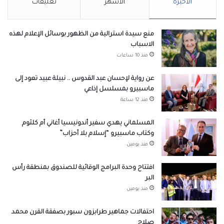
الأخيرة
الأشهر
تعليقات
منع سيدة استرالية من الظهور بوسائل الإعلام لهذه
الاسباب
منذ 10 ساعات
عن رواية لإحسان عبد القدوس .. نبيلة عبيد تعود إلى
ماسبيرو بمسلسل إذاعي
منذ 12 ساعة
المسلماني يهدي سفير أندونيسيا أغاني أم كلثوم
وكتاب ماسبيرو “إسلام بلا أحزاب”
منذ يومين
افتتاح وحدة البرامج الوقائية للصندوق بمنطقة رأس
البر
منذ يومين
احتفالات جماهير طرابزون سبور بصفقة القرن محمد
صلاح