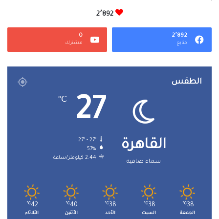
2٬892
0
2٬892
متابع
مشترك
الطقس
27
℃
27º - 27º
القاهرة
57%
2.44 كيلومتر/ساعة
سماء صافية
℃
42
℃
40
℃
38
℃
38
℃
38
الجمعة
السبت
الأحد
الأثنين
الثلاثاء