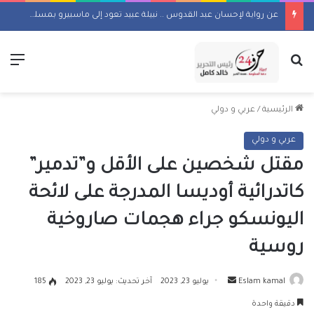
عن رواية لإحسان عبد القدوس .. نبيلة عبيد تعود إلى ماسبيرو بمسلسل إذاعي
بحث عن
الق
الرئيسية
/
عربي و دولي
عربي و دولي
مقتل شخصين على الأقل و”تدمير”
كاتدرائية أوديسا المدرجة على لائحة
اليونسكو جراء هجمات صاروخية
روسية
أرسل
Eslam kamal
يوليو 23, 2023
آخر تحديث: يوليو 23, 2023
185
بريدا
دقيقة واحدة