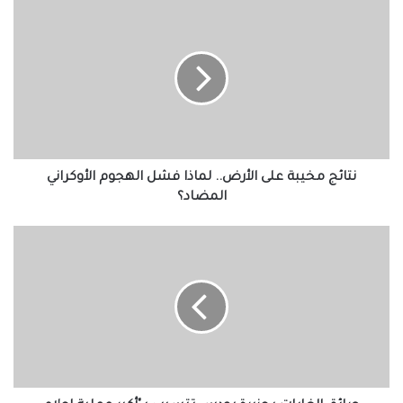
نتائج
مخيبة
على
الأرض..
لماذا
فشل
الهجوم
الأوكراني
المضاد؟
نتائج مخيبة على الأرض.. لماذا فشل الهجوم الأوكراني
المضاد؟
حرائق
الغابات
بجزيرة
رودس
تتسبب
بـ"أكبر
عملية
إجلاء
عرفتها