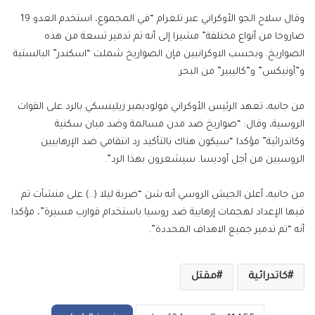
وقال سلاح الجو الأوكراني عبر تلغرام “في المجموع، استخدم العدو 19
صاروخا من أنواع مختلفة” مشيرا إلى أنه تم تدمير تسعة من هذه
الصواريخ. وبحسب الاوكرانيين فإن الصواريخ شملت “اسكندر” البالستية
و”أونيكس” و”كاليبير” من البحر.
من جانبه، تعهد الرئيس الأوكراني فولوديمير زيلينسكي بالرد على القوات
الروسية، وقال: “صواريخ ضد مدن مسالمة وضد مبان سكنية
وكاتدرائية” مؤكدا “سيكون هناك بالتأكيد رد انتقامي ضد الإرهابيين
الروسيين من أجل أوديسا. سيشعرون بهذا الرد”.
من جانبه، أعلن الجيش الروسي أنه شن “ضربة ليلا (..) على منشآت تم
فيها الإعداد لهجمات إرهابية ضد روسيا باستخدام قوارب مسيرة”، مؤكدا
أنه “تم تدمير جميع الاهداف المحددة”.
كاتدرائية
مقتل