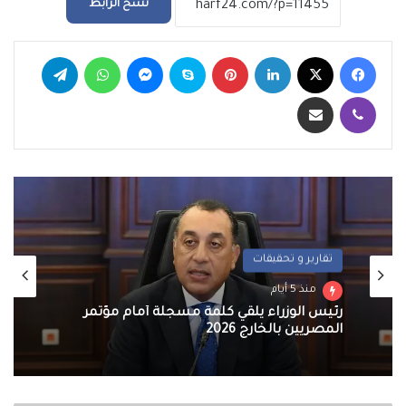
نسخ الرابط
فيسبوك
‫X
لينكدإن
بينتيريست
سكايب
ماسنجر
واتساب
تيلقرام
ڤايبر
مشاركة عبر البريد
تقارير و تحقيقات
منذ 5 أيام
رئيس الوزراء يلقي كلمة مسجلة أمام مؤتمر
المصريين بالخارج 2026