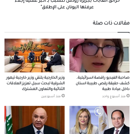
اليونان
حرائق الغابات بجزيرة رودس تتسبب بـ"أكبر عملية إجلاء
على
عرفتها اليونان على الإطلاق"
الإطلاق"
مقالات ذات صلة
صاحبة الفيديو راقصة اسرائيلية..
وزير الخارجية يلتقي وزير خارجية تيمور
كشف حقيقة رقص طبيبة اسنان
الشرقية لبحث سبل تعزيز العلاقات
داخل عيادة طبية
الثنائية والتعاون المشترك
منذ أسبوع واحد
منذ أسبوعين