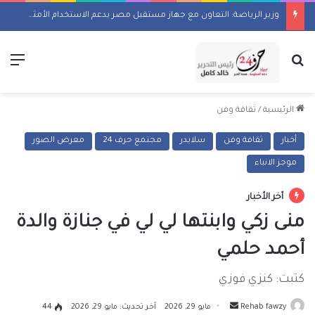
وزير الرياضة: التعاون مع جهاز مستقبل مصر يدعم الاستخدام الأمثل للأصول ويطور الخدمات المقدمة للشباب
بحث عن
الق
الرئيسية
/
ثقافة وفن
أخبار
ثقافة وفن
سلايدر
مجتمع حرف 24
معرض الصور
موجز الانباء
أخر الأخبار
منى زكي وابنتها لي لي في جنازة والدة
أحمد حلمي
كتبت: كنزي فوزي
أرسل
Rehab fawzy
مايو 29, 2026
آخر تحديث: مايو 29, 2026
44