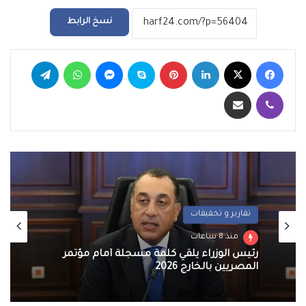
نسخ الرابط
فيسبوك
‫X
لينكدإن
بينتيريست
سكايب
ماسنجر
واتساب
تيلقرام
ڤايبر
مشاركة عبر البريد
تقارير و تحقيقات
تعليم وجامعات
منذ 8 ساعات
منذ 8 ساعات
رئيس الوزراء يلقي كلمة مسجلة أمام مؤتمر
المصريين بالخارج 2026