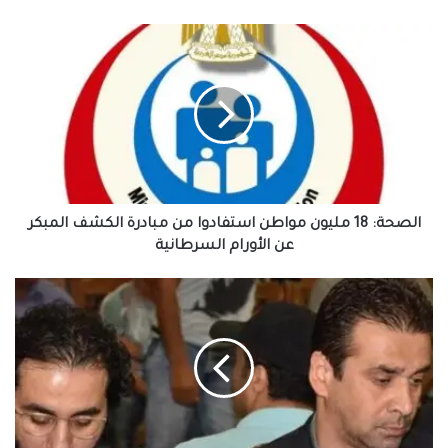
91.25% حد أدنى علمي علوم بتنسيق المرحلة
الأولى و86% رياضة و71.5% أدبي
الصحة:
18
مليون
مواطن
استفادوا
من
مبادرة
الكشف
المبكر
عن
الصحة: 18 مليون مواطن استفادوا من مبادرة الكشف المبكر
الأورام
عن الأورام السرطانية
السرطانية
كريم
عبدالعزيز
ينعي
والدة
أحمد
حلمي