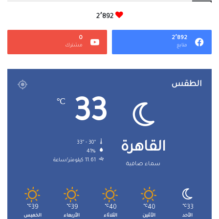
2٬892
0
2٬892
متابع
مشترك
الطقس
33
℃
33º - 30º
القاهرة
41%
11.61 كيلومتر/ساعة
سماء صافية
℃
39
℃
39
℃
40
℃
40
℃
33
الأحد
الأثنين
الثلاثاء
الأربعاء
الخميس