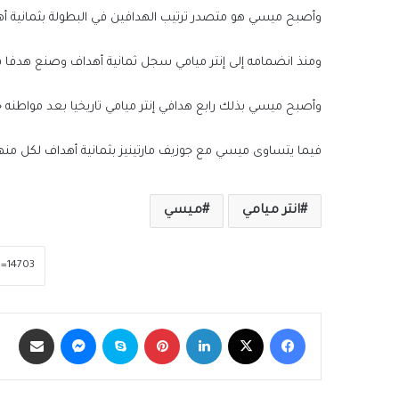
وأصبح ميسي هو متصدر ترتيب الهدافين في البطولة بثمانية أ
ومنذ انضمامه إلى إنتر ميامي سجل ثمانية أهداف وصنع هدف
وأصبح ميسي بذلك رابع هدافي إنتر ميامي تاريخيا بعد مواطنه جونزالو إيجوايين صاحب الـ29 هدفا وليوناردو كام
فيما يتساوى ميسي مع جوزيف مارتينيز بثمانية أهداف لكل منه
انتر ميامي
ميسي
فيسبوك
‫X
لينكدإن
بينتيريست
سكايب
ماسنجر
مشاركة عبر الب