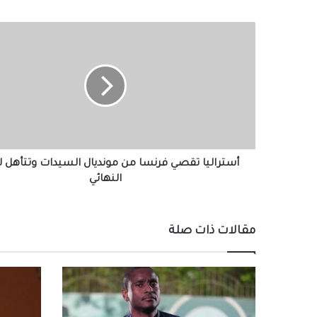
أستراليا
تقصي
فرنسا
من
مونديال
السيدات
وتتأهل
لنصف
النهائي
أستراليا تقصي فرنسا من مونديال السيدات وتتأهل
النهائي
مقالات ذات صلة