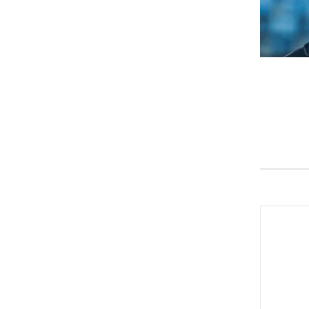
 شباب
طولة
يدعم
قدمة
لنادي