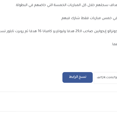
الأهلي جدة وأوكلاند سيتي
هداف سجلهم خلال كل المباريات الخمسة التي خاضهم في البطولة.
ا في خمس مباريات فقط شارك فيهم.
وزارة الرياضة: ثبوت مخالفة مدرب الاتحاد السك
في أزمة “مكاري يونان” وإحالة الواقعة للنيابة
بانا 16 هدفا ثم روبرت تايلور تسعة أهداف.
انتهاء التحقيق في أزمة مكاري يونان داخل الاتحا
ما.
السكندري.. والنادي: لا مكان للتمييز
زيزو يقدم تظلماً رسمياً إلى لجنة الاستئناف ض
الزمالك
نسخ الرابط
الأهلي يتعاقد رسمياً مع المهاجم المغربي سف
جديدة
ريد
بعد ظهور صلاح بقميص النادي.. طرابزون يتص