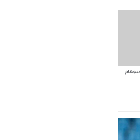
ندري
د
تنجهام
د
يان بن
در