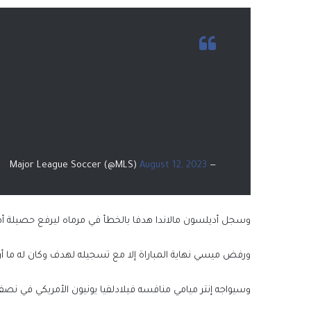
August 12, 2023
— Major League Soccer (@MLS)
وسجل أديلسون مالاندا هدفا بالخطأ في مرماه ليرفع حصيلة أهداف 
ورفض ميسي نهاية المباراة إلا مع تسجيله لهدف وكان له ما أراد 
وسيواجه إنتر ميامي منافسه فيلادلفيا يونيون الأمريكي في نصف النهائي في الـ16 من