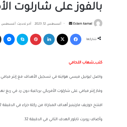
بالفوز على شارلوت الأ
أرسل
Eslam kamal
أغسطس 12, 2023
آخر تحديث: أغسطس 12, 2023
بريدا
فيسبوك
‫X
لينكدإن
بينتيريست
سكايب
ما
إلكترونيا
شاركها
كتب_شهاب اللحامي
واصل ليونيل ميسي هوايته في تسجيل الأهداف مع إنتر ميامي وأ
وفاز إنتر ميامي على شارلوت الأمريكي برباعية دون رد في ربع نه
افتتح جوزيف مارتينيز أهداف المباراة من ركلة جزاء في الدقيقة 12.
وأضاف روبرت تايلور الهدف الثاني في الدقيقة 32.