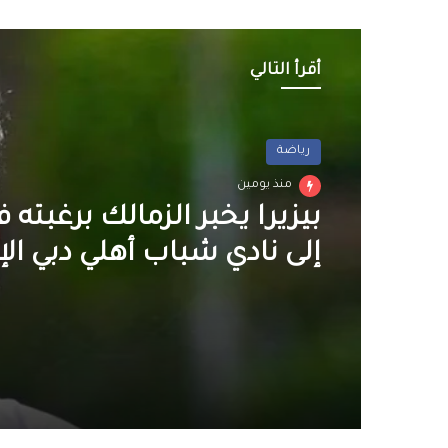
أقرأ التالي
رياضة
رياضة
منذ 3 أيام
منذ يومين
مصر تفوز على الدنمارك و
الصدارة في بطولة العالم ل
لكرة اليد
بيزيرا يخبر الزمالك برغبته ف
إلى نادي شباب أهلي دبي الإ