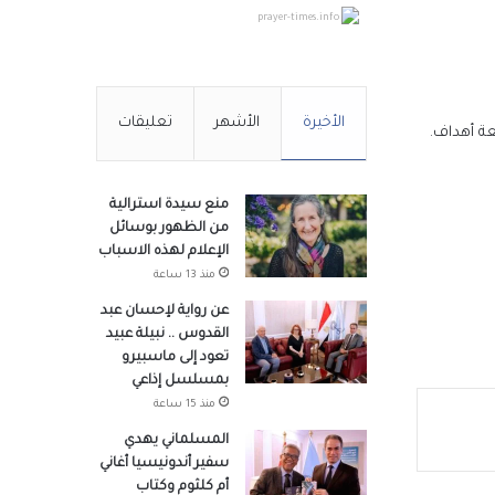
prayer-times.info
ندري
الأخيرة
الأشهر
تعليقات
د
منع سيدة استرالية
من الظهور بوسائل
الإعلام لهذه الاسباب
منذ 13 ساعة
د
عن رواية لإحسان عبد
القدوس .. نبيلة عبيد
تعود إلى ماسبيرو
يان بن
بمسلسل إذاعي
منذ 15 ساعة
المسلماني يهدي
سفير أندونيسيا أغاني
در
أم كلثوم وكتاب