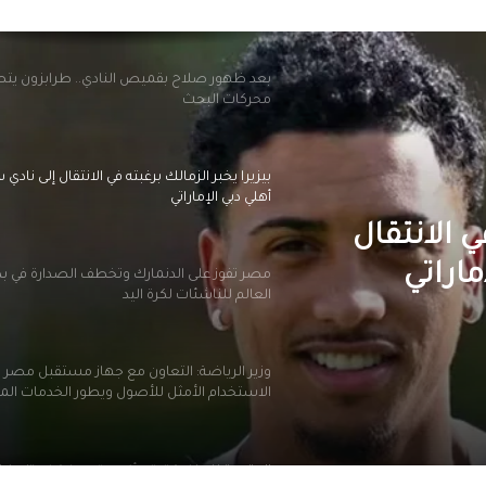
محركات البحث
بيزيرا يخبر الزمالك برغبته في الانتقال إلى نادي
أهلي دبي الإماراتي
مصر تفوز على الدنمارك وتخطف الصدارة في ب
العالم للناشئات لكرة اليد
تخطف
وزير الرياضة: التعاون مع جهاز مستقبل مصر 
لناشئات
الاستخدام الأمثل للأصول ويطور الخدمات الم
للشباب
ي الانتقال
المتحدة للرياضة توقع أكبر عقد رعاية في تاريخ ا
الأهلي مع شركة فودافون
ماراتي
طاقم تحكيم مصري بقيادة أمين عمر لإدارة مو