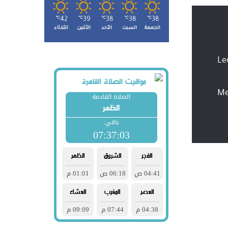
℃
42
℃
39
℃
38
℃
38
℃
38
الجمعة
السبت
الأحد
الأثنين
الثلاثاء
Le
Me
اجهة