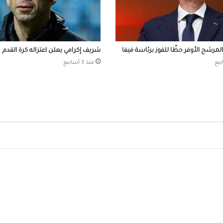
محركات البحث
بيزيرا يخبر الزمالك برغبته في الانتقال إلى نادي
أهلي دبي الإماراتي
لمرشح الأوفر حظًا للفوز برئاسة فيفا
شريف إكرامي يعلن اعتزاله كرة القدم
منذ 3 أسابيع
مصر تفوز على الدنمارك وتخطف الصدارة في ب
العالم للناشئات لكرة اليد
وزير الرياضة: التعاون مع جهاز مستقبل مصر 
الاستخدام الأمثل للأصول ويطور الخدمات الم
للشباب
المتحدة للرياضة توقع أكبر عقد رعاية في تاريخ ا
الأهلي مع شركة فودافون