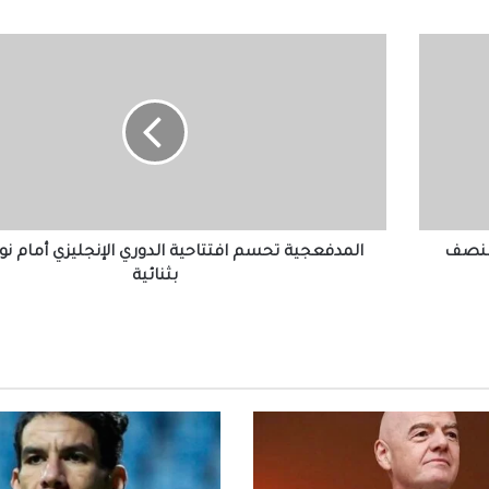
الأهلي جدة وأوكلاند سيتي
المدفعجية
تحسم
وزارة الرياضة: ثبوت مخالفة مدرب الاتحاد السك
افتتاحية
في أزمة “مكاري يونان” وإحالة الواقعة للنيابة
الدوري
الإنجليزي
أمام
نوتنجهام
انتهاء التحقيق في أزمة مكاري يونان داخل الاتحا
السكندري.. والنادي: لا مكان للتمييز
بثنائية
 لنصف
المدفعجية تحسم افتتاحية الدوري الإنجليزي أمام نو
بثنائية
زيزو يقدم تظلماً رسمياً إلى لجنة الاستئناف ض
الزمالك
الأهلي يتعاقد رسمياً مع المهاجم المغربي سف
جديدة
بعد ظهور صلاح بقميص النادي.. طرابزون يتص