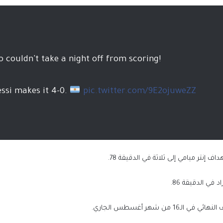
o couldn't take a night off from scoring!
ssi makes it 4-0.
pic.twitter.com/9E2ojuweZZ
إنتر ميامي إلى ثلاثة في الدقيقة 78.
في الدقيقة 86.
 شهر أغسطس الجاري.
طاقم تحكيم مصري بقيادة أمين عمر لإدارة مو