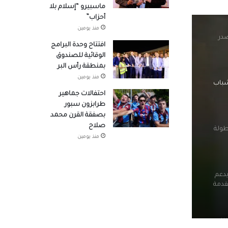
ماسبيرو “إسلام بلا
أحزاب”
منذ يومين
 شباب
افتتاح وحدة البرامج
الوقائية للصندوق
بمنطقة رأس البر
منذ يومين
طولة
احتفالات جماهير
طرابزون سبور
بصفقة القرن محمد
صلاح
يدعم
منذ يومين
قدمة
لنادي
اجهة