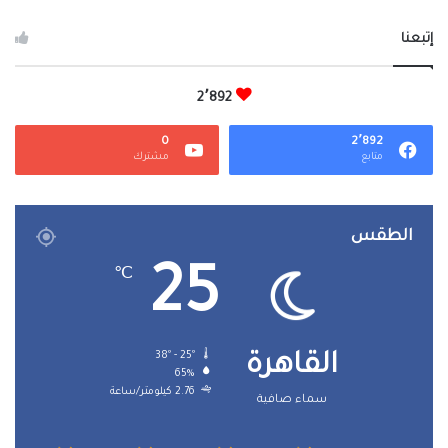
إتبعنا
2٬892
0
2٬892
متابع
مشترك
الطقس
25
℃
38º - 25º
القاهرة
65%
2.76 كيلومتر/ساعة
سماء صافية