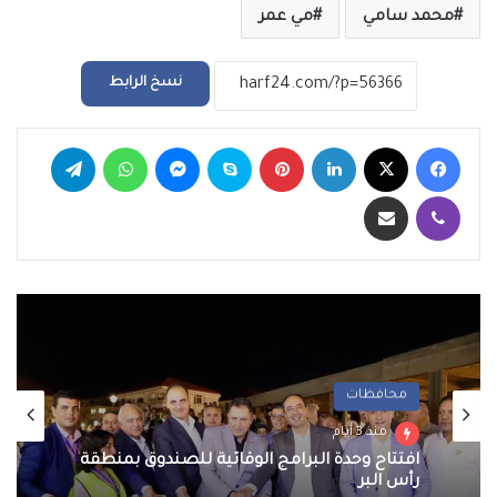
محمد سامي
مي عمر
نسخ الرابط
فيسبوك
‫X
لينكدإن
بينتيريست
سكايب
ماسنجر
واتساب
تيلقرام
ڤايبر
مشاركة عبر البريد
محافظات
معرض الصور
منذ 3 أيام
منذ 3 أيام