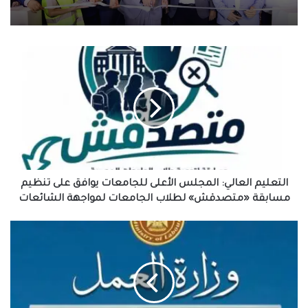
افتتاح وحدة البرامج الوقائية للصندوق بمنطقة
رأس البر
احتفالات جماهير طرابزون سبور بصفقة القرن
محمد صلاح
التعليم
العالي:
المجلس
الأعلى
للجامعات
يوافق
على
تنظيم
مسابقة
«متصدقش»
التعليم العالي: المجلس الأعلى للجامعات يوافق على تنظيم
لطلاب
مسابقة «متصدقش» لطلاب الجامعات لمواجهة الشائعات
الجامعات
لمواجهة
وزارة
الشائعات
العمل
تعلن
عن
77
فرصة