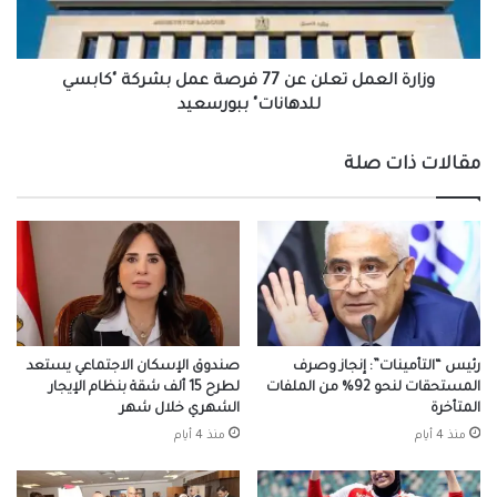
عمل
بشركة
"كابسي
للدهانات"
وزارة العمل تعلن عن 77 فرصة عمل بشركة "كابسي
ببورسعيد
للدهانات" ببورسعيد
مقالات ذات صلة
رئيس “التأمينات”: إنجاز وصرف
صندوق الإسكان الاجتماعي يستعد
المستحقات لنحو 92% من الملفات
لطرح 15 ألف شقة بنظام الإيجار
المتأخرة
الشهري خلال شهر
منذ 4 أيام
منذ 4 أيام