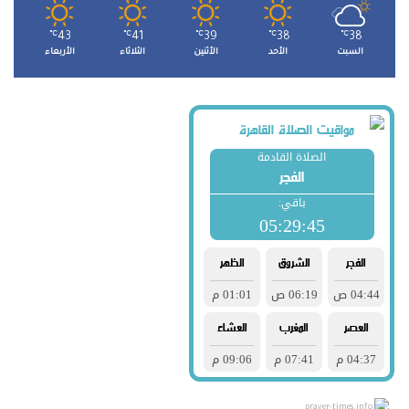
℃
43
℃
41
℃
39
℃
38
℃
38
السبت
الأحد
الأثنين
الثلاثاء
الأربعاء
prayer-times.info