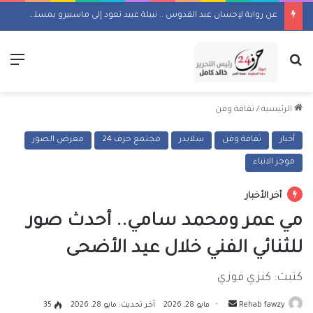
عن رواية لإحسان عبد القدوس .. نبيلة عبيد تعود إلى ماسبيرو بمسلسل إذاعي
بحث عن
الق
الرئيسية
/
ثقافة وفن
أخبار
ثقافة وفن
سلايدر
مجتمع حرف 24
معرض الصور
موجز الانباء
أخر الأخبار
مي عمر ومحمد سامي.. أحدث صور
للثنائي الفني خلال عيد الأضحى
كتبت: كنزي فوزي
أرسل
Rehab fawzy
مايو 28, 2026
آخر تحديث: مايو 28, 2026
35