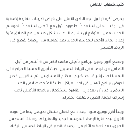
كتب_شهاب اللحامي
يحرص أكرم توفيق نجم النادى الأهلى على خوض تدريبات منفردة إضافية
فى الوقت الحالى استعداداً لظهوره الأول مع الأهلى استعداداً للموسم
الجديد، فمن المتوقع أن يشارك اللاعب بشكل طبيعى مع انطلاق فترة
إعداد المارد الأحمر للموسم الجديد بعد تعافيه من الإصابة بقطع فى
الرباط الصليبى.
وخضع أكرم توفيق لبرنامج تأهيلى مكثف لأكثر من 6 أشهر من أجل
التعافي من الإصابة فى الرباط الصليبى، حيث أجرى العملية الجراحية فى
النمسا تحت إشراف أحد خبراء العظام النمساويين، ثم سافر إلى قطر
لخوض برنامج تأهيلى فى أحد المراكز الطبية المتخصصة فى الطب
الرياضي، قبل أن يعود إلى القاهرة لاستكمال برنامجه التأهيلي تحت
إشراف الجهاز الطبي بالقلعة الحمراء.
ويبدأ أكرم توفيق فترة الإعداد مع الأهلى بشكل طبيعى بدءا من عودة
الفريق لبدء فترة الإعداد للموسم الجديد والمقرر لها يوم 24 أغسطس
الجارى، بعد تعافيه التام من الإصابة بقطع فى الرباط الصليبى للركبة،