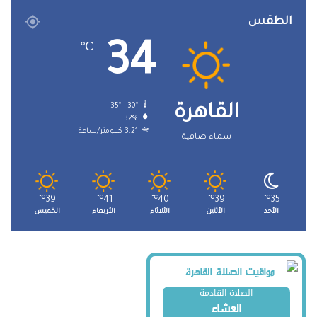
الطقس
34
℃
35º - 30º
القاهرة
32%
3.21 كيلومتر/ساعة
سماء صافية
℃
39
℃
41
℃
40
℃
39
℃
35
الأحد
الأثنين
الثلاثاء
الأربعاء
الخميس