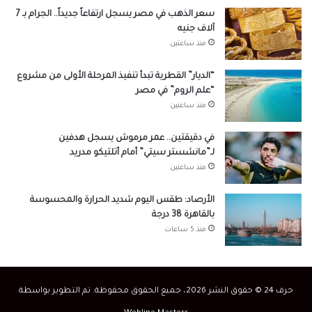
سعر الذهب في مصر يسجل ارتفاعاً جديداً.. الجرام بـ 7
آلاف جنيه
منذ ساعتين
“الديار” القطرية تبدأ تنفيذ المرحلة الأولى من مشروع
“علم الروم” في مصر
منذ ساعتين
في دقيقتين.. عمر مرموش يسجل هدفين
لـ”مانشستر سيتي” أمام أتلتيكو مدريد
منذ ساعتين
الأرصاد: طقس اليوم شديد الحرارة والمحسوسة
بالقاهرة 38 درجة
منذ 5 ساعات
حرف 24 © حقوق النشر 2026، جميع الحقوق محفوظة. تم التطوير بواسطة