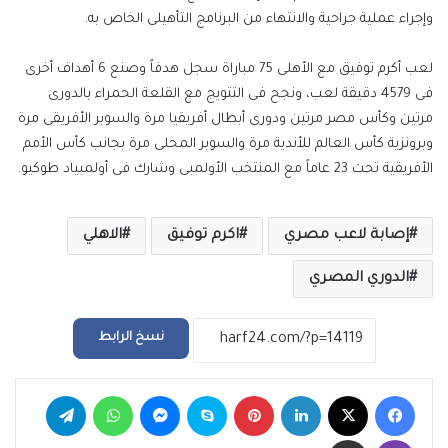
وإجراء عملية جراحية والانتهاء من البرنامج التأهيلى الخاص به.
لعب أكرم توفيق مع الأهلى 75 مباراة سجل هدفاً وصنع 6 أهداف أخرى
فى 4579 دقيقة لعب، ونجح فى التتويج مع القلعة الحمراء بالدورى
مرتين وكأس مصر مرتين ودورى أبطال أفريقيا مرة والسوبر الأفريقى مرة
وبرونزية كأس العالم للأندية مرة والسوبر المحلى مرة بجانب كأس الأمم
الأفريقية تحت 23 عاماً مع المنتخب الأولمبى وشارك فى أولمبياد طوكيو.
إصابة لاعب مصري
اكرم توفيق
الاهلي
الدوري المصري
نسخ الرابط
فيسبوك
‫X
لينكدإن
بينتيريست
سكايب
ماسنجر
واتساب
تيلقرام
ڤايبر
مشاركة عبر البريد