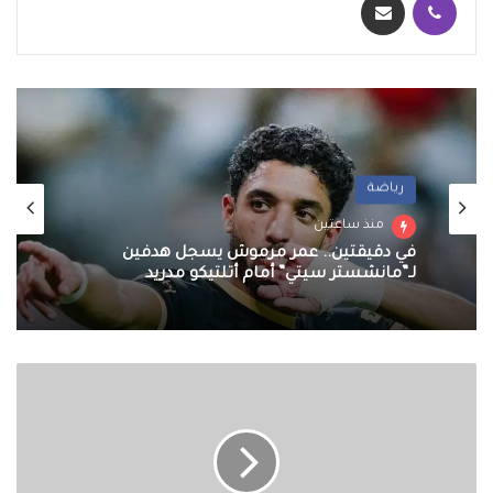
رياضة
منذ ساعتين
في دقيقتين.. عمر مرموش يسجل هدفين
لـ”مانشستر سيتي” أمام أتلتيكو مدريد
المتحف البريطاني:
القبض
على
رجل
بعد
طعن