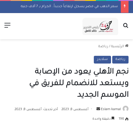
سعر الذهب في مصر يسجل ارتفاعاً جديداً.. الجرام بـ 7 آلاف جنيه
بحث عن
الق
الرئيسية
/
رياضة
رياضة
سلايدر
نجم الأهلي يعود من الإصابة
ويستعد للانضمام للفريق في
الموسم الجديد
أرسل
Eslam kamal
أغسطس 8, 2023
آخر تحديث: أغسطس 8, 2023
بريدا
196
دقيقة واحدة
إلكترونيا