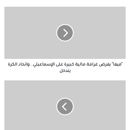
"فيفا"
يفرض
غرامة
مالية
كبيرة
على
الإسماعيلي..
واتحاد
الكرة
يتدخل
"فيفا" يفرض غرامة مالية كبيرة على الإسماعيلي.. واتحاد الكرة
يتدخل
بعد
انضمامه
إلى
الاتحاد..
صلاح
يبعث
رسالة
خاصة