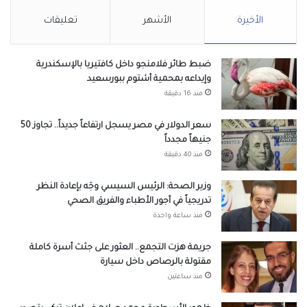
الأخيرة
الأشهر
تعليقات
ضبط طائر فلامنجو داخل كافتيريا بالإسكندرية
وإيداعه بمحمية أشتوم ببورسعيد
منذ 16 دقيقة
سعر الدولار في مصر يسجل ارتفاعاً جديداً.. تجاوز 50
جنيهاً مجدداً
منذ 40 دقيقة
وزير الصحة: الرئيس السيسي وجَه بإعادة النظر
تدريجياً في أجور الأطباء والفريق الصحي
منذ ساعة واحدة
جريمة هزت التجمع.. العثور على جثث أسرة كاملة
مقتولة بالرصاص داخل سيارة
منذ ساعتين