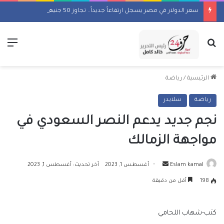
سعر الدولار في مصر يسجل ارتفاعاً جديداً.. تجاوز 50 جنيهاً مجدداً
بحث عن
الق
الرئيسية
/
رياضة
رياضة
سلايدر
نجم جديد يدعم النصر السعودي في
مواجهة الزمالك
أرسل
Eslam kamal
أغسطس 1, 2023
آخر تحديث: أغسطس 1, 2023
بريدا
198
أقل من دقيقة
إلكترونيا
كتب-شهاب اللحامي