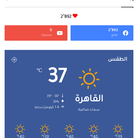
2٬892
0
2٬892
متابع
مشترك
الطقس
37
℃
39º - 30º
القاهرة
20%
1.4 كيلومتر/ساعة
سماء صافية
℃
40
℃
39
℃
40
℃
40
℃
39