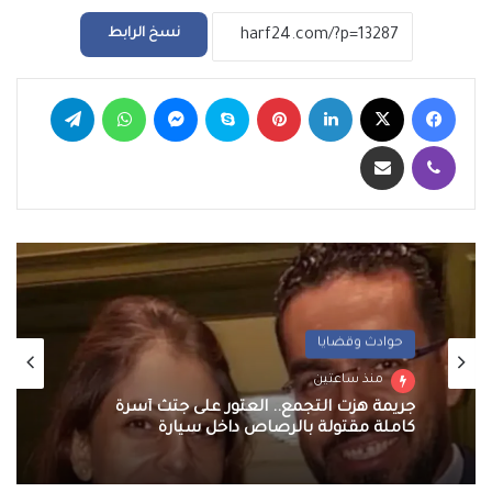
نسخ الرابط
فيسبوك
‫X
لينكدإن
بينتيريست
سكايب
ماسنجر
واتساب
تيلقرام
ڤايبر
مشاركة عبر البريد
حوادث وقضايا
منذ ساعتين
جريمة هزت التجمع.. العثور على جثث أسرة
كاملة مقتولة بالرصاص داخل سيارة