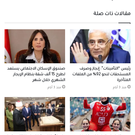
تحت
«المراجعة
مقالات ذات صلة
السلبية»
ثلاثة
أشهر
إضافية
رئيس “التأمينات”: إنجاز وصرف
صندوق الإسكان الاجتماعي يستعد
المستحقات لنحو 92% من الملفات
لطرح 15 ألف شقة بنظام الإيجار
المتأخرة
الشهري خلال شهر
منذ 3 أيام
منذ 3 أيام