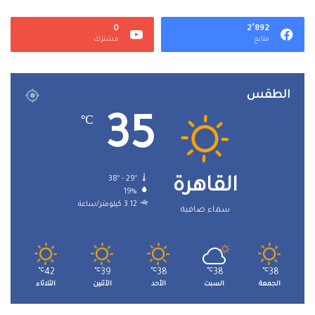
0
2٬892
متابع
مشترك
الطقس
35
℃
38º - 29º
القاهرة
19%
3.12 كيلومتر/ساعة
سماء صافية
℃
42
℃
39
℃
38
℃
38
℃
38
الجمعة
السبت
الأحد
الأثنين
الثلاثاء