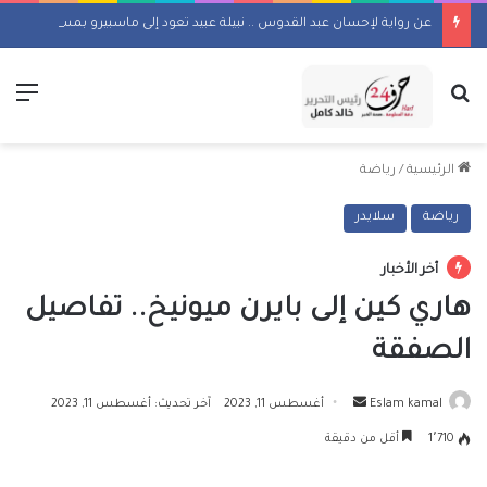
عن رواية لإحسان عبد القدوس .. نبيلة عبيد تعود إلى ماسبيرو بمسلسل إذاعي
بحث عن
الق
الرئيسية
/
رياضة
رياضة
سلايدر
أخر الأخبار
هاري كين إلى بايرن ميونيخ.. تفاصيل
الصفقة
أرسل
Eslam kamal
أغسطس 11, 2023
آخر تحديث: أغسطس 11, 2023
بريدا
1٬710
أقل من دقيقة
إلكترونيا