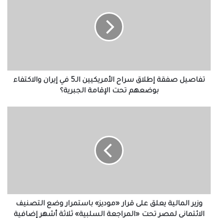
إطلاق
سراح
الأمريكيين
الـ5
في
إيران
والاكتفاء
بوضعهم
تفاصيل صفقة إطلاق سراح الأمريكيين الـ5 في إيران والاكتفاء
تحت
بوضعهم تحت الإقامة الجبرية؟
الإقامة
الجبرية؟
وزير
المالية
يعلق
على
قرار
«موديز»
باستمرار
وضع
التصنيف
الائتماني
وزير المالية يعلق على قرار «موديز» باستمرار وضع التصنيف
لمصر
الائتماني لمصر تحت «المراجعة السلبية» ثلاثة أشهر إضافية