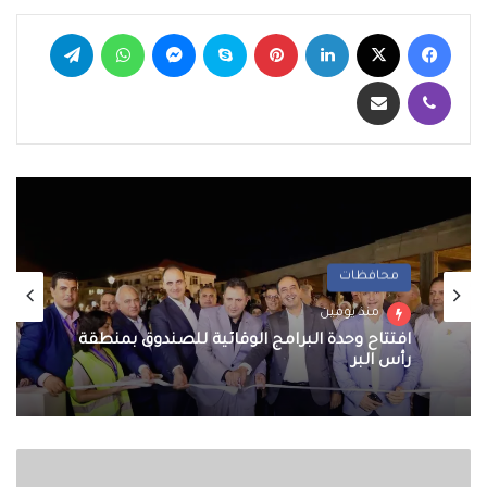
فيسبوك
‫X
لينكدإن
بينتيريست
سكايب
ماسنجر
واتساب
تيلقرام
ڤايبر
مشاركة عبر البريد
محافظات
منذ يومين
افتتاح وحدة البرامج الوقائية للصندوق بمنطقة
رأس البر
تفاصيل
صفقة