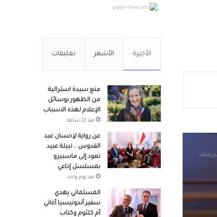
prayer-times.info
س قيس
الأخيرة
الأشهر
تعليقات
منع سيدة استرالية
من الظهور بوسائل
الإعلام لهذه الاسباب
أردنية
منذ 22 ساعة
عن رواية لإحسان عبد
القدوس .. نبيلة عبيد
مزرعتك
تعود إلى ماسبيرو
بمسلسل إذاعي
منذ يوم واحد
المسلماني يهدي
سفير أندونيسيا أغاني
أم كلثوم وكتاب