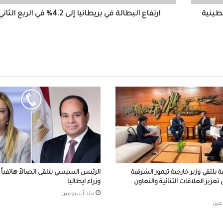
الثاني
2023
سطينية
ارتفاع البطالة في بريطانيا إلى 4.2% في الربع الثاني 2023
الرئيس السيسي يجري اتصالاً هاتفياً بالرئي
سعيد رئيس الجمهورية التونسية
الرئيس السيسي لأمير الكويت: مرفوض تماماً
المساس بسيادة الكويت أو العبث بأمنها
واستقرارها
مصر تدين الاعتداءات التي استهدفت المملكة ال
الهاشمية الشقيقة
إقبال كبير من المصريين بالخارج على مبادرة “
في مصر”
ية يلتقي وزير خارجية تيمور الشرقية
الرئيس السيسي يتلقى اتصالاً هاتفياً
عزيز العلاقات الثنائية والتعاون
وزراء ايطاليا
منذ أسبوعين
عين
رئيس الوزراء يلقي كلمة مسجلة أمام مؤتمر
المصريين بالخارج 2026