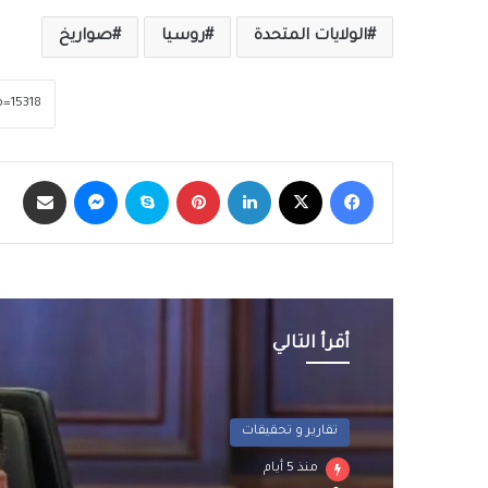
الولايات المتحدة
روسيا
صواريخ
فيسبوك
‫X
لينكدإن
بينتيريست
سكايب
ماسنجر
مشاركة عبر الب
أقرأ التالي
تقارير و تحقيقات
منذ 5 أيام