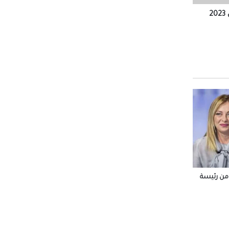
س قيس
أردنية
مزرعتك
 من رئيسة