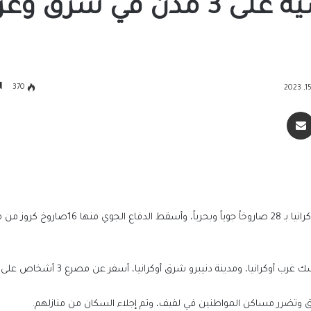
هجمات صاروخية روسية على 3 مدن في شرق
370
سنجر
مشاركة عبر البريد
أعلنت القيادة العسكرية الأوكرانية، الثلاثاء، أن روسيا هاجمت أوكرانيا بـ 28 صاروخاً جوياً وبحرياً، وأ
رانيا، ومدينة دنيبرو شرق أوكرانيا، أسفر عن مصرع 3 أشخاص على الأقل.
يق وتضرر مساكن المواطنين في لفيف، وتم إجلاء السكان من منازلهم.