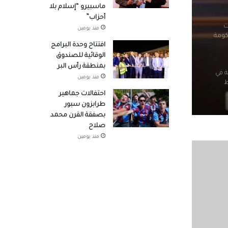
ماسبيرو “إسلام بلا
أحزاب”
ت
منذ يومين
كومة
افتتاح وحدة البرامج
الوقائية للصندوق
بمنطقة رأس البر
ة في
منذ يومين
ط
احتفالات جماهير
طرابزون سبور
بصفقة القرن محمد
صلاح
منذ يومين
طنية
ة