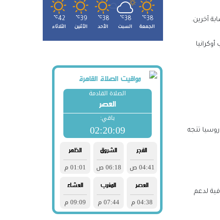
℃
42
℃
39
℃
38
℃
38
℃
38
ة آخرين.
الجمعة
السبت
الأحد
الأثنين
الثلاثاء
وكرانيا
وسيا تتجه
طنية
فية لدعم
ة