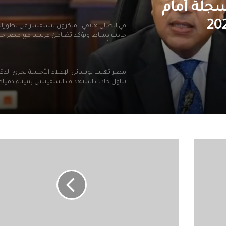
سجلة أمام
في اتصال هاتفي.. ماكرون يستفسر عن تطورا
حادث دمياط ويؤكد تضامن فرنسا مع مصر ح
وشعباً
مصر تهيب بوسائل الإعلام الأجنبية تحري الدق
تناول حادث استهداف السفينتين بميناء دميا
الرئيس السيسي يجري اتصالًا هاتفيًا مع بيدرو
سانشيز رئيس وزراء مملكة إسبانيا
ارتفاع
البطالة
رئيس الوزراء يستقبل رئيس حكومة الوحدة الو
في
بدولة ليبيا الشقيقة
بريطانيا
إلى
4.2%
في
الرئيس السيسي يستقبل رئيس حكومة الوحد
الوطنية بدولة ليبيا
الربع