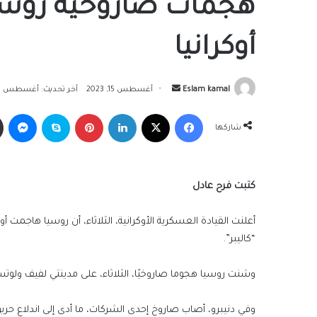
أوكرانيا
أرسل
Eslam kamal
أغسطس 15, 2023
آخر تحديث: أغسطس 15, 2023
بريدا
فيسبوك
‫X
لينكدإن
بينتيريست
سكايب
ما
إلكترونيا
شاركها
كتبت فرح عادل
“كاليبر”.
وشنت روسيا هجوما صاروخيًا، الثلاثاء، على مدينتي لفيف ولوتسك غرب أوك
وفي دنيبرو، أصاب صاروخ إحدى الشركات، ما أدى إلى اندلاع حر