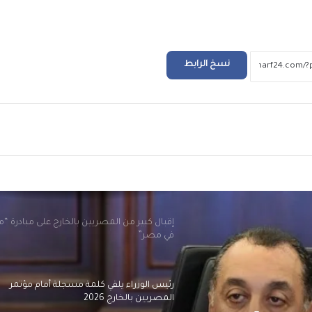
الرئيس السيسي يجري اتصالاً هاتفياً بالرئي
سعيد رئيس الجمهورية التونسية
نسخ الرابط
الرئيس السيسي لأمير الكويت: مرفوض تماماً
المساس بسيادة الكويت أو العبث بأمنها
ريد
واستقرارها
مصر تدين الاعتداءات التي استهدفت المملكة ال
الهاشمية الشقيقة
إقبال كبير من المصريين بالخارج على مبادرة “
في مصر”
رئيس الوزراء يلقي كلمة مسجلة أمام مؤتمر
المصريين بالخارج 2026