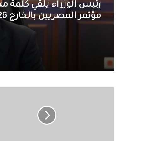
رئيس الوزراء يلقي كلمة م
مؤتمر المصريين بالخارج 2026
ماهر
مقلد
يكتب:خبايا
و
أسرار
اجتماع
الفصائل
الفلسطينية