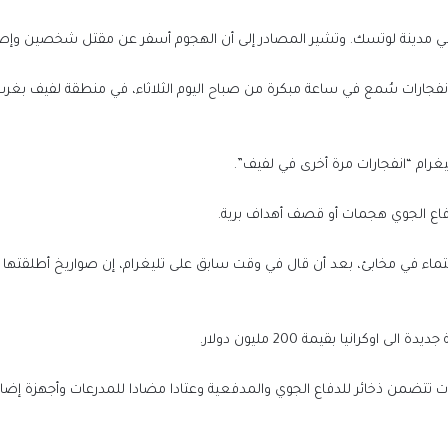
مدينة لوتسك. وتشير المصادر إلى أن الهجوم أسفر عن مقتل شخصين وإصاب
فجارات سُمع في ساعة مبكرة من صباح اليوم الثلاثاء، في منطقة لفيف بغرب أ
غرام “انفجارات مرة أخرى في لفيف”.
دفاع الجوي هجمات أو قصف أهداف برية.
ء في مخابئ، بعد أن قال في وقت سابق على تليغرام، إن صواريخ أطلقتها ر
رئيس الوزراء يستقبل رئيس حكومة الوحدة الو
بدولة ليبيا الشقيقة
كرانيا بقيمة 200 مليون دولار.
عدات تتضمن ذخائر للدفاع الجوي والمدفعية وعتادا مضادا للمدرعات وأجهزة إضا
الرئيس السيسي يستقبل رئيس حكومة الوحد
الوطنية بدولة ليبيا