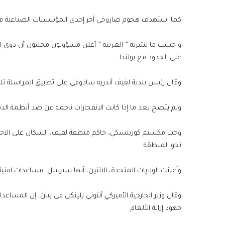
كما استهدف هجوم صاروخي آخر إحدى المؤسسات الصناعية في 
و حسب ما نشرته ” العربية ” أعلن مسؤولون محليون أن دوي ان
على الحدود مع بولندا.
وقال رئيس بلدية لفيف أندريه سادوفي على تطبيق المراسلة تلي
ولم يتضح بعد ما إذا كانت الانفجارات ناجمة عن صد أنظمة ال
وحث مكسيم كوزيتسكي، حاكم منطقة لفيف، السكان على الاحتما
نحو المنطقة.
وأعلنت الولايات المتحدة، الاثنين، أنها سترسل مساعدات امنية جديدة الى او
وقال وزير الخارجية الأميركي أنتوني بلينكن في بيان، إن المسا
جهود إزالة الألغام.