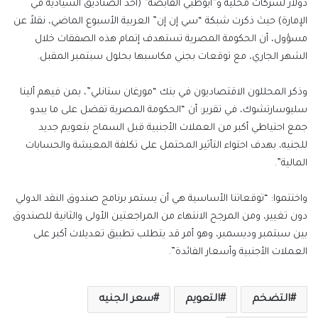
دولار لشركات محلية و”أبوظبي القابضة” (أحد الصناديق السيادية في
الإمارة) حيث ذكرت شبكة “سي إن إن” العربية الأسبوع الماضي، نقلاً عن
مسؤول، أن الحكومة المصرية تستهدف إتمام هذه الصفقات خلال
الشهر الجاري، مع توقعات بجني مكاسبها بحلول سبتمبر المقبل.
وذكر المحللون الاقتصاديون في بنك “مورغان ستانلي”، بمن فيهم ألينا
سليوسارتشوك، في تقرير: أن “الحكومة المصرية تفضل على ما يبدو
جمع احتياطي أكبر من العملات الأجنبية قبل السماح بتعويم جديد
للجنيه، بهدف احتواء التأثير المحتمل على تكلفة المعيشة والحسابات
المالية”.
واختتموا: “توقعاتنا الأساسية هي أن يستمر برنامج صندوق النقد الدولي
دون تغيير، ومن المرجح الانتهاء من المراجعتين الأولى والثانية للصندوق
بين سبتمبر وديسمبر، وهو أمر قد يتطلب تطبيق تعديلات أكبر على
العملات الأجنبية وأسعار الفائدة”.
التضخم
التعويم
سعر الجنيه