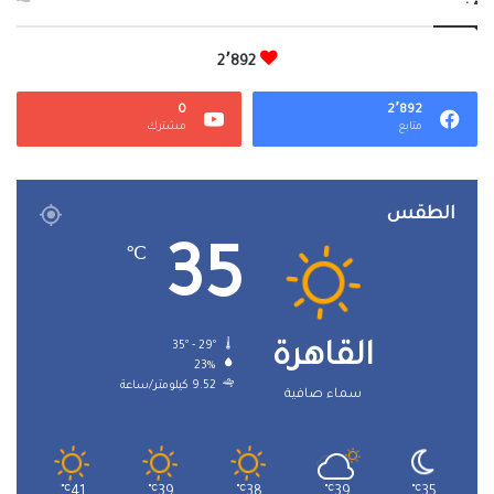
2٬892
0
2٬892
متابع
مشترك
الطقس
35
℃
35º - 29º
القاهرة
23%
9.52 كيلومتر/ساعة
سماء صافية
℃
41
℃
39
℃
38
℃
39
℃
35