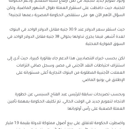
وجود تعويم جديد للجنيه، في ظل ارتفاع نسبة التضخم، ودعم الحكومة
للجنيه، حيث حافظت على استقرار العملة طوال الشهور الماضية، ولكن
السؤال الأهم الآن هو: متى ستقلص الحكومة المصرية دعمها للجنيه؟.
حيث استقر سعر الدولار عند 30.9 جنيه مقابل الدولار الواحد في البنوك
لعدة أشهر، فيما يجري تداولها بحوالي 38 جنيه مقابل الدولار الواحد في
السوق الموازية المحلية.
لكن بحسب خبراء اقتصاديين هذا الدعم جاء بفاتورة كبيرة، حيث أدى إلى
استنزاف احتياطات النقد الأجنبي في مصر، وسجل صافي التزامات
العملات الأجنبية المطلوبة من البنوك التجارية أعلى مستوياته على
الإطلاق في يونيو الماضي.
وبحسب تصريحات سابقة للرئيس عبد الفتاح السيسي عن خطورة
الاتجاه لتعويم جديد في الوقت الحالي، تم تكليف الحكومة بمهمة تأمين
العملة الصعبة على رأس أولوياتها.
واضطرت الحكومة للاتفاق على بيع أصول مملوكة للدولة بقيمة 1.9 مليار