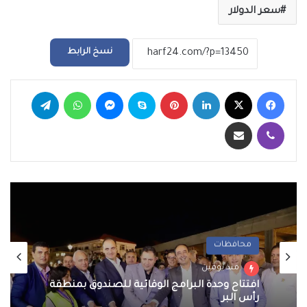
سعر الدولار
نسخ الرابط
فيسبوك
‫X
لينكدإن
بينتيريست
سكايب
ماسنجر
واتساب
تيلقرام
ڤايبر
مشاركة عبر البريد
محافظات
منذ يومين
افتتاح وحدة البرامج الوقائية للصندوق بمنطقة
رأس البر