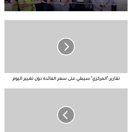
تقارير:"المركزي"
سيبقي
على
سعر
الفائدة
دون
تغيير
اليوم
تقارير:"المركزي" سيبقي على سعر الفائدة دون تغيير اليوم
بالأسماء..تفاصيل
حركة
تنقلات
مباحث
مديرية
أمن
الجيزة