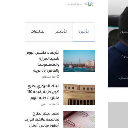
prayer-times.info
وير
الأخيرة
الأشهر
تعليقات
سيرة
الأرصاد: طقس اليوم
وط”
شديد الحرارة
والمحسوسة
بالقاهرة 38 درجة
منذ ساعتين
 12 سبتمبر المقبل
البنك المركزي يطرح
أذون خزانة بقيمة 110
مليارات جنيه اليوم
ال لمعي
منذ ساعتين
مصر تجهز لطرح
مناقصة عالمية لتوريد
أجهزة قياس أحمال