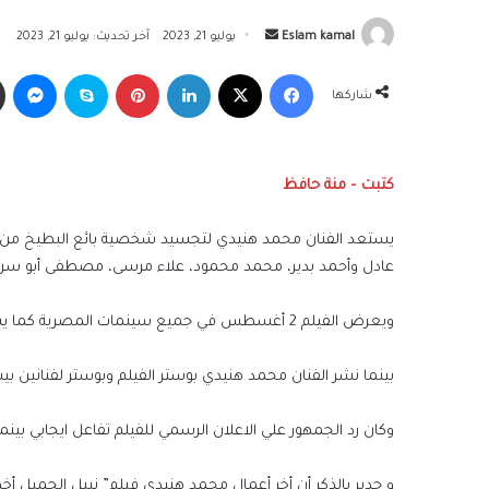
أرسل
Eslam kamal
يوليو 21, 2023
آخر تحديث: يوليو 21, 2023
بريدا
فيسبوك
‫X
لينكدإن
بينتيريست
سكايب
ما
إلكترونيا
شاركها
كتبت – منة حافظ
يستعد الفنان محمد هنيدي لتجسيد شخصية بائع البطيخ من خل
عادل وأحمد بدير، محمد محمود، علاء مرسى، مصطفى أبو سريع
ويعرض الفيلم 2 أغسطس في جميع سينمات المصرية كما يشارك عبد الباسط حمودة وفريق شارموفز في الفيلم.
بينما نشر الفنان محمد هنيدي بوستر الفيلم وبوستر لفنانين ب
وكان رد الجمهور علي الاعلان الرسمي للفيلم تفاعل ايجابي بين