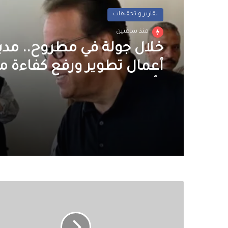
تقارير و تحقيقات
منذ ساعتين
خلال جولة في مطروح.. مدب
أعمال تطوير ورفع كفاءة
رأس الحكمة
ضبط
10
تجار
مخدرات