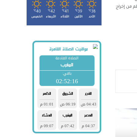
لم من إخراج
℃
40
℃
42
℃
41
℃
39
℃
38
ّه
الأحد
الأثنين
الثلاثاء
الأربعاء
الخميس
ل
أولي:
ة قياس