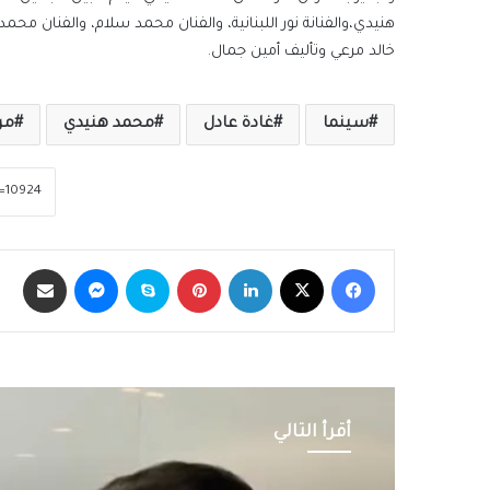
هنيدي،والفنانة نور اللبنانية، والفنان محمد سلام، والفنان محم
خالد مرعي وتأليف أمين جمال.
سينما
غادة عادل
محمد هنيدي
مر
فيسبوك
‫X
لينكدإن
بينتيريست
سكايب
ماسنجر
مشاركة عبر الب
أقرأ التالي