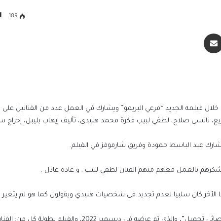
189
سنجر
مشاركة عبر البريد
ال فيلمه الجديد “مرعي البريمو” ويشارك في العمل عدد من الفنانين على 
، نانسى صلاح، لطفي لبيب فكرة محمد هنيدى، تأليف إيهاب بليبل، إخراج س
يشكرهم بالعمل معهم منهم الفنان لطفي لبيب , و غادة عادل .
ما الأخر كان سلبيا لعدم تجديد في شخصيات هنيدي ويقولون كما هو لم يتغير .
جلست بجوار جثة شقيقها 3 أيام.. وفاة آم
بعد أسابيع من موت شقيقها
و جدير بالذكر أن أخر أعمال محمد هنيدي فيلم” نبيل الجميل أخصائي تجميل”، والذي تم عرضه في ديسمبر 2022، وال