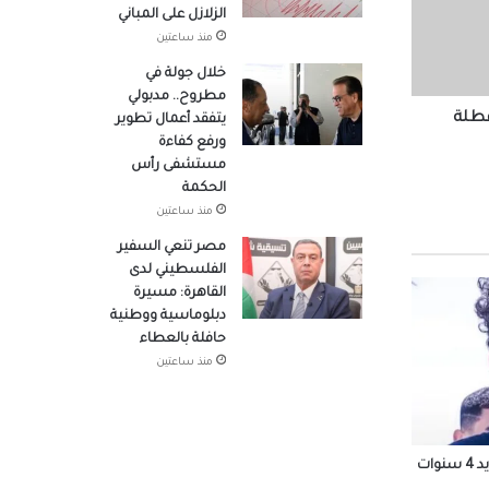
ّه
الزلازل على المباني
منذ ساعتين
خلال جولة في
مطروح.. مدبولي
ل
عطلة
يتفقد أعمال تطوير
ورفع كفاءة
مستشفى رأس
الحكمة
منذ ساعتين
مصر تنعي السفير
الفلسطيني لدى
أولي:
القاهرة: مسيرة
دبلوماسية ووطنية
حافلة بالعطاء
منذ ساعتين
ة قياس
الأهلي يتفق مع إمام عاشور على التجديد 4 سنوات
وير