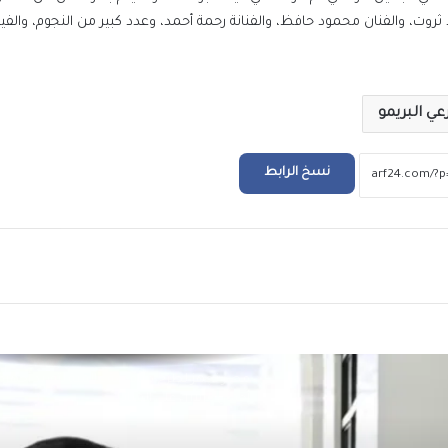
د ثروت، والفنان محمود حافظ، والفنانة رحمة أحمد، وعدد كبير من النجوم، والفي
229 ألف شكوى وطلب في يوليو.. “مدبولي” يوج
بسرعة الاستجابة لشكاوى المواطنين
عي البريمو
أسعار الدولار والعملات العربية والأجنبية مقاب
الجنيه اليوم السبت 8 أغسطس 2026
نسخ الرابط
أسعار الذهب اليوم السبت 8 أغسطس 2026
ريد
العثور على جثة طفل في عوامية بالأقصر وتقرير 
كان يمارس لعبة إلكترونية محظورة
مصر تجهز لطرح مناقصة عالمية لتوريد أجهز
أحمال الزلازل على المباني