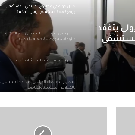
خلال جولة في مطروح.. مدبولي يتفقد أعمال تط
ورفع كفاءة مستشفى رأس الحكمة
ولي يتفقد
مصر تنعي السفير الفلسطيني لدى القاهرة: م
 مستشفى
دبلوماسية ووطنية حافلة بالعطاء
مصر تصدر قراراً بتنظيم نشاط “صناديق التح
التعليم: بدء العام الدراسي الجديد
بالمدارس الحكومية والخاصة
جلست بجوار جثة شقيقها 3 أيام.. وفاة آم
استقرار
بعد أسابيع من موت شقيقها
أسعار
الدولار
في