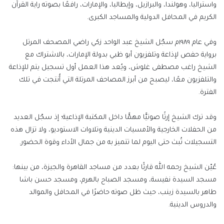
واستراليا، وهولندا، والبرازيل، وإيطاليا، والإمارات، رافعًا بصوته راية القرآن
الكريم في المحافل الدولية والمساجد الكبرى.
وفي عام ١٩٨٩م سجّل الشيخ عبد الواحد زكي راضي المصحف المرتل
برواية حفص لإذاعة وتلفزيون أبو ظبي بدولة الإمارات، بالاشتراك مع
الشيخ راغب مصطفى غلوش، ويُعد هذا العمل أول تسجيل يتم للإذاعة
والتلفزيون معًا، ليصبح من أبرز المصاحف المرتلة التي أُنتجت في تلك
الفترة.
وقد ترك الشيخ إرثًا صوتيًّا مهمًّا داخل المكتبة الإذاعية؛ إذ سجّل العديد
من الحفلات الخارجية والأمسيات الدينية وتلاوات الاستوديو، ولا تزال هذه
التسجيلات تُبث حتى اليوم لما تتميز به من جمال الأداء وقوة الحضور.
عُيّن الشيخ رحمه الله قارئًا بعدد من مساجد القاهرة والجيزة، من بينها:
مسجد السيدة نفيسة، ومسجد الصباح بالهرم، ومسجد حسن باشا
طاهر بالسيدة زينب، حيث ظل صوته حاضرًا في المحافل والموالد
والدروس الدينية.