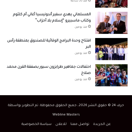
منذ 20 ساعة
المسلماني يهدي سفير أندونيسيا أغاني أم كلثوم
وكتاب ماسبيرو “إسلام بلا أحزاب”
منذ يومين
افتتاح وحدة البرامج الوقائية للصندوق بمنطقة رأس
البر
منذ يومين
احتفالات جماهير طرابزون سبور بصفقة القرن محمد
صلاح
منذ يومين
حرف 24 © حقوق النشر 2026، جميع الحقوق محفوظة. تم التطوير بواسطة
Webline Masters
عن الجريدة
تواصل معنا
للاعلان
سياسة الخصوصية