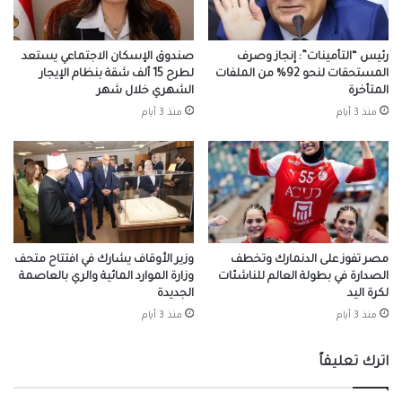
رئيس “التأمينات”: إنجاز وصرف
صندوق الإسكان الاجتماعي يستعد
المستحقات لنحو 92% من الملفات
لطرح 15 ألف شقة بنظام الإيجار
المتأخرة
الشهري خلال شهر
منذ 3 أيام
منذ 3 أيام
مصر تفوز على الدنمارك وتخطف
وزير الأوقاف يشارك في افتتاح متحف
الصدارة في بطولة العالم للناشئات
وزارة الموارد المائية والري بالعاصمة
لكرة اليد
الجديدة
منذ 3 أيام
منذ 3 أيام
اترك تعليقاً