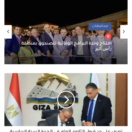
محافظات
منذ يومين
افتتاح وحدة البرامج الوقائية للصندوق بمنطقة
رأس البر
تعرف
على
حد
قبول
الثانوي
العام
في
الجيزة
السنة
الدراسية