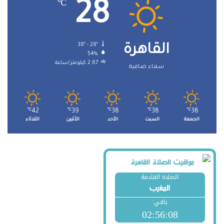
28
℃
38º - 28º
القاهرة
54%
2.67 كيلومتر/ساعة
سماء صافية
℃
42
℃
39
℃
38
℃
38
℃
38
الجمعة
السبت
الأحد
الأثنين
الثلاثاء