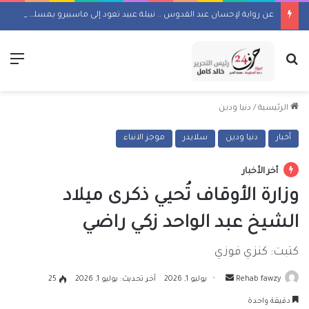
عن رواية لإحسان عبد القدوس .. نبيلة عبيد تعود إلى ماسبيرو بمسلسل إذاعي
بحث عن
الق
الرئيسية
/
دنيا ودين
أخبار
دنيا ودين
سلايدر
موجز الانباء
أخر الأخبار
وزارة الأوقاف تُحيي ذكرى ميلاد
الشيخ عبد الواحد زكي راضي
كتبت: كنزي فوزي
أرسل
Rehab fawzy
يوليو 1, 2026
آخر تحديث: يوليو 1, 2026
25
بريدا
دقيقة واحدة