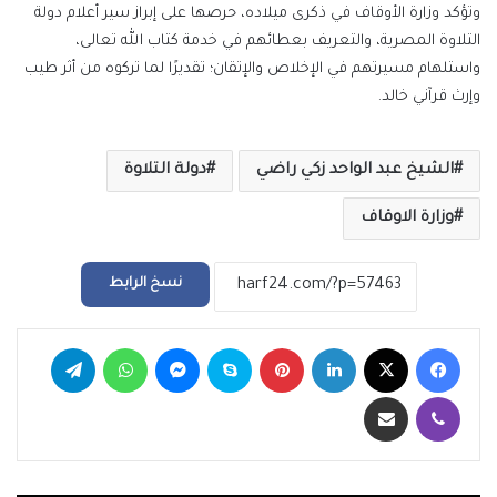
وتؤكد وزارة الأوقاف في ذكرى ميلاده، حرصها على إبراز سير أعلام دولة
التلاوة المصرية، والتعريف بعطائهم في خدمة كتاب الله تعالى،
واستلهام مسيرتهم في الإخلاص والإتقان؛ تقديرًا لما تركوه من أثر طيب
وإرث قرآني خالد.
الشيخ عبد الواحد زكي راضي
دولة التلاوة
وزارة الاوقاف
نسخ الرابط
فيسبوك
‫X
لينكدإن
بينتيريست
سكايب
ماسنجر
واتساب
تيلقرام
ڤايبر
مشاركة عبر البريد