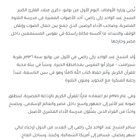
إلكترونيا
تُحيي وزارة الأوقاف، اليوم الأول من يوليو، ذكرى ميلاد القارئ الكبير
الشيخ عبد الواحد زكي راضي، أحد الأصوات المميزة في مدرسة التلاوة
المصرية، وصاحب الأداء الرصين الذي جمع بين جمال الصوت وإتقان
الوقف والابتداء؛ ما أكسبه مكانة راسخة في نفوس المستمعين داخل
مصر وخارجها.
وُلد الشيخ عبد الواحد زكي راضي في الأول من يوليو سنة ١٩٣٦م بقرية
شبرامنت – مركز أبو النمرس بمحافظة الجيزة، ونشأ في بيئة محبة
للقرآن الكريم، وأتم حفظ كتاب الله كاملًا وهو في سن التاسعة، لتبدأ
رحلته المبكرة مع التجويد وفنون التلاوة
وفي عام ١٩٧٥م تم اعتماده قارئًا للقرآن الكريم بالإذاعة المصرية، لينطلق
صوته عبر الأثير إلى جمهور واسع داخل مصر والعالم الإسلامي، ويصبح
واحدًا من القراء الذين يمثِّلون مدرسة الأداء المصري الأصيل.
سافر الشيخ عبد الواحد زكي راضي إلى العديد من الدول لإحياء ليالي
شهر رمضان، فسافر إلى أمريكا الشمالية، وكينيا، وساحل العاج،