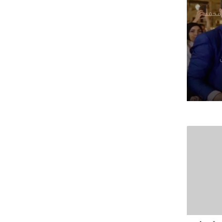
لجيزة
وزراء
صوله
لتنسيق
هد