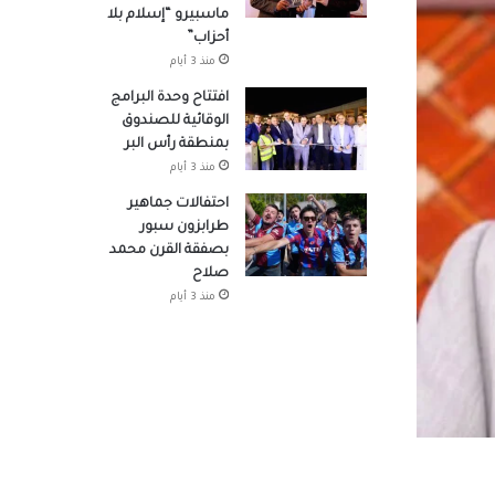
ماسبيرو “إسلام بلا
أحزاب”
منذ 3 أيام
افتتاح وحدة البرامج
الوقائية للصندوق
بمنطقة رأس البر
منذ 3 أيام
احتفالات جماهير
وزراء
طرابزون سبور
بصفقة القرن محمد
صلاح
منذ 3 أيام
صوله
لتنسيق
هد