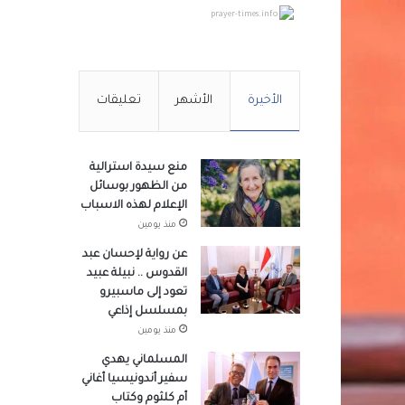
prayer-times.info
الأخيرة
الأشهر
تعليقات
منع سيدة استرالية
من الظهور بوسائل
الإعلام لهذه الاسباب
منذ يومين
عن رواية لإحسان عبد
القدوس .. نبيلة عبيد
تعود إلى ماسبيرو
بمسلسل إذاعي
منذ يومين
المسلماني يهدي
سفير أندونيسيا أغاني
أم كلثوم وكتاب