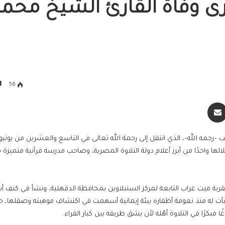
كرى وفاة القارئ الشيخ محم
56
سنجر
مشاركة عبر البريد
لالها واحدًا من أبرز أعلام دولة التلاوة المصرية، وصاحب مدرسة قرآنية متميز
الشيخ محمد عطية حسب في السابع من مايو عام ١٩٣٦م بقرية ميت غراب التابعة لمركز السنبلاوين بمحافظة الدقهلية، ونشأ ف
تهيأت له منذ نعومة أظفاره بيئة إيمانية أسهمت في اكتشاف موهبته وصقلها، 
مبكرًا في التلاوة أهّله لأن يشق طريقه بين كبار القراء.