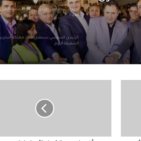
 سبور بصفقة
الرئيس السيسي يستقبل ملك مملكة البحرين
الشقيقة اليوم
ية للصندوق
محافظ الجيزة يهنئ لواء حاتم حسن مدير أمن ا
الجديد
الرئيس السيسي يجري اتصالاً هاتفياً مع رئيس 
جمهورية اليونان
حصرياً
في
الملايين في استقبال صلاح في المطار عقب و
ماسبيرو..
تركيا للانضمام لنادي طرابزون
الشرطي
الأمريكي
إريك
هدسون
التعليم العالي: انطلاق أعمال المرحلة الأولى ل
الإلكتروني للقبول بالجامعات الحكومية والمعا
يتحدث
للعام الجامعي 2026/2027
عن