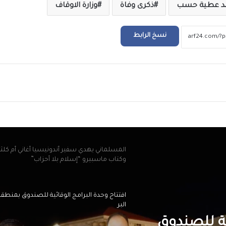
مد عطية حسب
ذكرى وفاة
وزارة الاوقاف
بعد ظهور صلاح بقميص النادي.. طرابزون يتص
محركات البحث
نسخ الرابط
بيزيرا يخبر الزمالك برغبته في الانتقال إلى نادي
أهلي دبي الإماراتي
ريد
المسلماني يهدي سفير أندونيسيا أغاني أم كلث
وكتاب ماسبيرو “إسلام بلا أحزاب”
افتتاح وحدة البرامج الوقائية للصندوق بمنطق
البر
احتفالات جماهير طرابزون سبور بصفقة القرن
صلاح