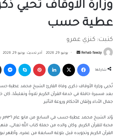
وزارة الأوقاف تُحيي ذ
عطية حسب
كتبت: كنزي عمرو
أرسل
Rehab fawzy
يونيو 29, 2026
آخر تحديث: يونيو 29, 2026
بريدا
فيسبوك
‫X
لينكدإن
بينتيريست
سكايب
ما
إلكترونيا
شاركها
بعد مسيرة حافلة في خدمة القرآن الكريم تلاوةً وتعليمًا، كان خ
جمال الأداء وإتقان الأحكام وروعة التأثير.
وُلد 
محبة للقرآن الكريم، وكان والده من حملة كتاب الله تعالى، ف
القرآن الكريم وتجويده قبل بلوغه السابعة من عمره، وأظهر نبوغًا 