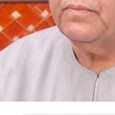
الرئيس السيسي يجري اتصالاً هاتفياً مع رئيس 
جمهورية اليونان
الملايين في استقبال صلاح في المطار عقب و
تركيا للانضمام لنادي طرابزون
التعليم العالي: انطلاق أعمال المرحلة الأولى ل
الإلكتروني للقبول بالجامعات الحكومية والمعا
للعام الجامعي 2026/2027