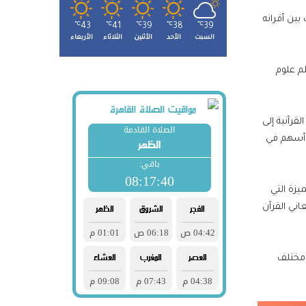
بين أقرانه
℃
43
℃
41
℃
39
℃
38
℃
39
السبت
الأحد
الأثنين
الثلاثاء
الأربعاء
م ١٩٥٠م، وواصل رحلته في تعلم علوم
قرآنية إلى
وأسهم في
لمميزة التي
ني القرآن
 مختلف