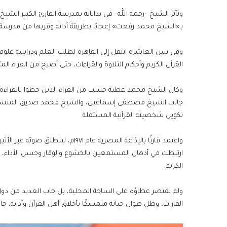
وتأثر الشيخ –رحمه الله– في بداياته بمدرسة القارئ الكبير الشيخ 
بـ«الشيخ محمد رفعت» إعجابًا بطريقة أدائه وقربها من مدرسة 
القرآن الكريم وأحكام التلاوة والقراءات، حتى أصبح من القراء الم
وكان الشيخ محمد عطية حسب من القراء الذين حظوا بالقراءة إلى 
جانب الشيخ مصطفى إسماعيل، والشيخ محمد صديق المنشاوي،
تكوين شخصيته القرآنية المستقلة.
واعتمد قارئًا بالإذاعة المصرية عا
ارتبطت في أذهان المستمعين بالخشوع والوقار وحسن الأداء، وت
الكريم.
ولم يقتصر عطاؤه على الساحة المحلية، بل جاب العديد من دول ال
القارات، وظل طوال حياته متمسكًا بأخلاق أهل القرآن وآدابه، جا