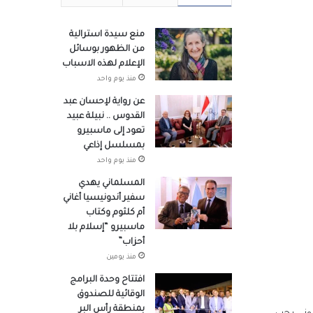
منع سيدة استرالية
من الظهور بوسائل
الإعلام لهذه الاسباب
منذ يوم واحد
عن رواية لإحسان عبد
القدوس .. نبيلة عبيد
تعود إلى ماسبيرو
بمسلسل إذاعي
منذ يوم واحد
المسلماني يهدي
سفير أندونيسيا أغاني
أم كلثوم وكتاب
ماسبيرو “إسلام بلا
أحزاب”
منذ يومين
افتتاح وحدة البرامج
الوقائية للصندوق
بمنطقة رأس البر