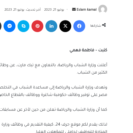
أرسل
Eslam kamal
يوليو 21, 2023
آخر تحديث: يوليو 21, 2023
بريدا
فيسبوك
‫X
لينكدإن
بينتيريست
سكايب
ما
إلكترونيا
شاركها
كتبت – فاطمة فهمي
أعلنت وزارة الشباب والرياضة، بالتعاون مع تيك مارت، عن وظا
الكثير من الشباب.
وتهدف وزارة الشباب والرياضة إلى مساعدة الشباب في التخل
مصر على توفير وظائف حكومية شاغرة ووظائف بالقطاع الخاص با
كما أن وزارة الشباب والرياضة تعلن من حين لآخر عن مسابق
لذلك يقدم لكم موقع حرف 24، كيفية التق
المتاحة للتوظيف لحاملي للمؤهلات العليا.