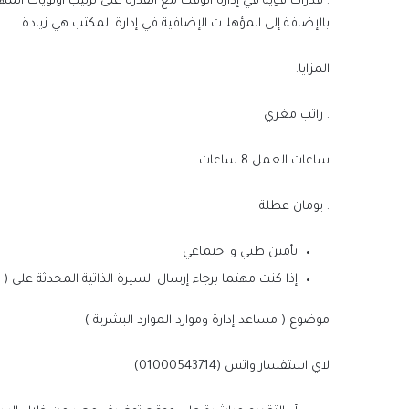
. قدرات قوية في إدارة الوقت مع القدرة على ترتيب أولويات المه
بالإضافة إلى المؤهلات الإضافية في إدارة المكتب هي زيادة.
المزايا:
. راتب مغري
ساعات العمل 8 ساعات
. يومان عطلة
تأمين طبي و اجتماعي
إذا كنت مهتما برجاء إرسال السيرة الذاتية المحدثة على ( cv@tawarwghayar.com ) وذكر المسمى الوظيفي في
موضوع ( مساعد إدارة وموارد الموارد البشرية )
لاي استفسار واتس (01000543714)