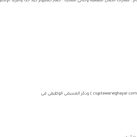
ام . مهارات اتصال شفهية وكتابي ممتازة . جهاز كمبيوتر جيد جدا والبريد الإلكت
الرئيس السيسي يجري اتصالاً هاتفياً مع رئيس 
جمهورية اليونان
الملايين في استقبال صلاح في المطار عقب و
تركيا للانضمام لنادي طرابزون