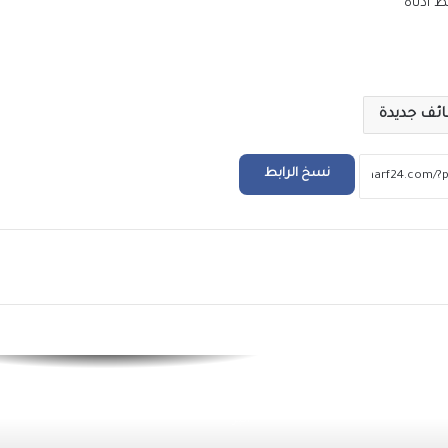
 أدناه
التعليم العالي: انطلاق أعمال المرحلة الأولى ل
الإلكتروني للقبول بالجامعات الحكومية والمعا
للعام الجامعي 2026/2027
ئف جديدة
بعد ظهور صلاح بقميص النادي.. طرابزون يتص
محركات البحث
نسخ الرابط
بيزيرا يخبر الزمالك برغبته في الانتقال إلى نادي
أهلي دبي الإماراتي
ريد
المسلماني يهدي سفير أندونيسيا أغاني أم كلث
وكتاب ماسبيرو “إسلام بلا أحزاب”
افتتاح وحدة البرامج الوقائية للصندوق بمنطق
البر