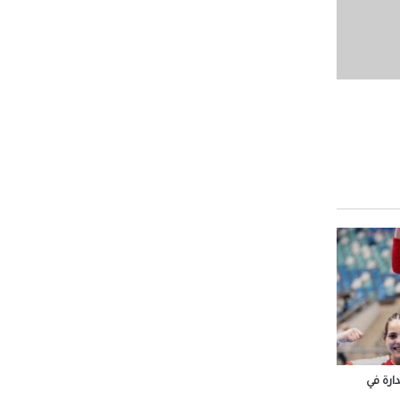
لتنسيق
هد
در
 شباب
وم
ة رأس
رة في