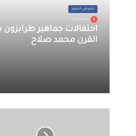
معرض الصور
منذ يومين
احتفالات جماهير طرابزون
القرن محمد صلاح
وزير
الإسكان
:
إنجاز