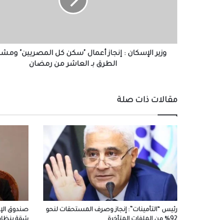
أعمال
"سكن
كل
المصريين"
ومشروعات
الطرق
وزير الإسكان : إنجاز أعمال "سكن كل المصريين" ومش
بـ
الطرق بـ العاشر من رمضان
العاشر
من
رمضان
مقالات ذات صلة
رئيس “التأمينات”: إنجاز وصرف المستحقات لنحو
92% من الملفات المتأخرة
شقة بنظام 