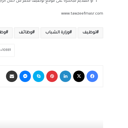
أو التقديم مباشرة على موقع توضيف مصر من خلال الرابط
www.tawzeefmasr.com
توظيف
وزارة الشباب
وظائف
وظا
فيسبوك
‫X
لينكدإن
بينتيريست
سكايب
ماسنجر
مشاركة عبر الب
أقرأ التالي