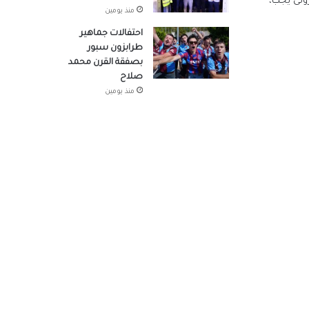
رونى يجب،
منذ يومين
احتفالات جماهير
طرابزون سبور
بصفقة القرن محمد
صلاح
منذ يومين
وزراء
صوله