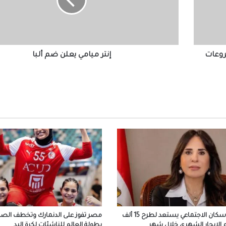
ألبا
التعليم العالي: انطلاق أعمال المرحلة الأولى ل
الإلكتروني للقبول بالجامعات الحكومية والمعا
للعام الجامعي 2026/2027
روعات
إنتر ميامي يعلن ضم ألبا
بعد ظهور صلاح بقميص النادي.. طرابزون يتص
محركات البحث
بيزيرا يخبر الزمالك برغبته في الانتقال إلى نادي
أهلي دبي الإماراتي
المسلماني يهدي سفير أندونيسيا أغاني أم كلث
وكتاب ماسبيرو “إسلام بلا أحزاب”
افتتاح وحدة البرامج الوقائية للصندوق بمنطق
البر
صندوق الإسكان الاجتماعي يستعد لطرح 15 ألف
مصر تفوز على الدنمارك وتخطف الصدا
الإيجار الشهري خلال شهر
بطولة العالم للناشئات لكرة اليد