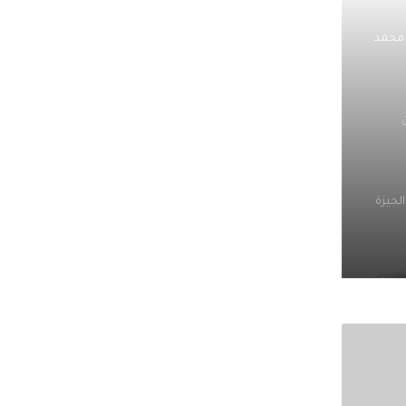
 محمد
لجيزة
وزراء
صوله