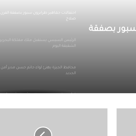
احتفالات جماهير طرابزون سبور بصفقة القرن
صلاح
 سبور بصفقة
الرئيس السيسي يستقبل ملك مملكة البحرين
الشقيقة اليوم
محافظ الجيزة يهنئ لواء حاتم حسن مدير أمن ا
الجديد
الرئيس السيسي يجري اتصالاً هاتفياً مع رئيس 
جمهورية اليونان
إنتر
ميامي
الملايين في استقبال صلاح في المطار عقب و
يعلن
تركيا للانضمام لنادي طرابزون
ضم