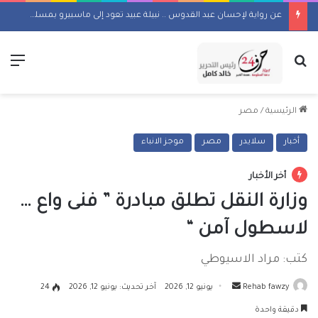
عن رواية لإحسان عبد القدوس .. نبيلة عبيد تعود إلى ماسبيرو بمسلسل إذاعي
بحث عن
الق
الرئيسية
/
مصر
أخبار
سلايدر
مصر
موجز الانباء
أخر الأخبار
وزارة النقل تطلق مبادرة ” فنى واع …
لاسطول آمن “
كتب: مراد الاسيوطي
أرسل
Rehab fawzy
يونيو 12, 2026
آخر تحديث: يونيو 12, 2026
24
بريدا
دقيقة واحدة