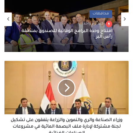
محافظات
معرض الصور
منذ يوم واحد
منذ يوم واحد
افتتاح وحدة البرامج الوقائية للصندوق بمنطقة
رأس البر
وزراء
احتفالات جماهير طرابزون سبور بصفقة القرن
الصناعة
محمد صلاح
والري
والتموين
والزراعة
يتفقون
على
تشكيل
لجنة
مشتركة
وزراء الصناعة والري والتموين والزراعة يتفقون على تشكيل
لإدارة
لجنة مشتركة لإدارة ملف البصمة المائية في مشروعات
ملف