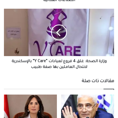
الصناعات الغذائية
البصمة
المائية
وزارة
في
الصحة:
مشروعات
غلق
الصناعات
4
الغذائية
فروع
لعيادات
“Y
Care”
بالإسكندرية
لانتحال
وزارة الصحة: غلق 4 فروع لعيادات “Y Care” بالإسكندرية
العاملين
لانتحال العاملين بها صفة طبيب
بها
صفة
مقالات ذات صلة
طبيب