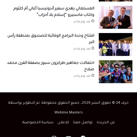
المسلماني يهدي سفير أندونيسيا أغاني أم كلثوم
وكتاب ماسبيرو “إسلام بلا أحزاب”
منذ يوم واحد
افتتاح وحدة البرامج الوقائية للصندوق بمنطقة رأس
البر
منذ يوم واحد
احتفالات جماهير طرابزون سبور بصفقة القرن محمد
صلاح
منذ يوم واحد
حرف 24 © حقوق النشر 2026، جميع الحقوق محفوظة. تم التطوير بواسطة
Webline Masters
عن الجريدة
تواصل معنا
للاعلان
سياسة الخصوصية