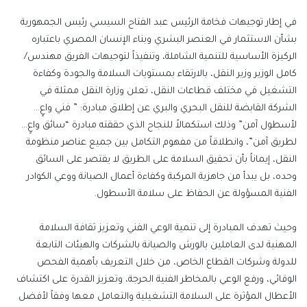
إلكترونيا
في إطار توجيهات فخامة الرئيس عبد الفتاح السيسي رئيس الجمهورية
بشأن الاستثمار في العنصر البشري وبناء الإنسان المصري باعتباره
الركيزة الأساسية للتنمية الشاملة، وتنفيذاً لتوجيهات الفريق مهندس/
كامل الوزير وزير النقل، بالارتقاء بمستويات السلامة والجودة وكفاءة
التشغيل في مختلف قطاعات النقل، تعلن وزارة النقل ممثلة في
الشركة القابضة للنقل البحري والبري عن إطلاق مبادرة: ” فني واعٍ…
لأسطول آمن” وذلك استكمالاً للنجاح الذي حققته مبادرة “سائق واعٍ…
لطريق آمن”، وانطلاقاً من مفهوم التكامل بين جميع عناصر منظومة
النقل، إيماناً بأن تحقيق السلامة على الطريق لا يقتصر على السائق
وحده، بل يبدأ من جاهزية المركبة وكفاءة أعمال الصيانة ووعي الكوادر
الفنية المسؤولة عن الحفاظ على سلامة الأسطول.
وحيث تهدف المبادرة إلى تنمية الوعي الفني وتعزيز ثقافة السلامة
المهنية لدى العاملين بالورش والصيانة بالشركات والهيئات التابعة
للدولة وشركات القطاع الخاص، من خلال التعريف بأهمية الفحص
الوقائي، ورفع الوعي بالمخاطر الفنية الحرجة، وتعزيز القدرة على اكتشاف
الأعطال المؤثرة على السلامة التشغيلية والتعامل معها وفقاً لأفضل