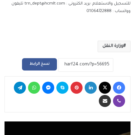
للتسجيل والاستعلام: بريد الكترونى : trn_dept@hcmlt.com تليفون
وواتساب : 01064722888
وزارة النقل
نسخ الرابط
فيسبوك
‫X
لينكدإن
بينتيريست
سكايب
ماسنجر
واتساب
تيلقرام
ڤايبر
مشاركة عبر البريد