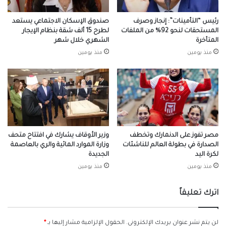
رئيس “التأمينات”: إنجاز وصرف
صندوق الإسكان الاجتماعي يستعد
المستحقات لنحو 92% من الملفات
لطرح 15 ألف شقة بنظام الإيجار
المتأخرة
الشهري خلال شهر
منذ يومين
منذ يومين
مصر تفوز على الدنمارك وتخطف
وزير الأوقاف يشارك في افتتاح متحف
الصدارة في بطولة العالم للناشئات
وزارة الموارد المائية والري بالعاصمة
لكرة اليد
الجديدة
منذ يومين
منذ يومين
اترك تعليقاً
لن يتم نشر عنوان بريدك الإلكتروني.
الحقول الإلزامية مشار إليها بـ
*