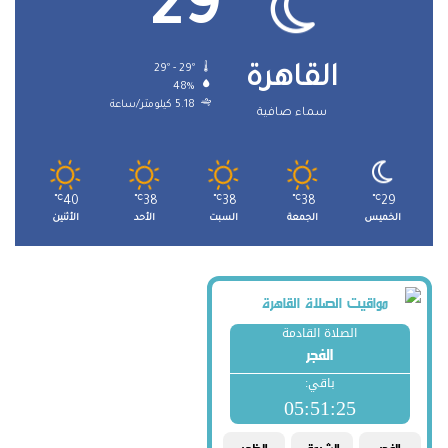
29
29º - 29º
القاهرة
48%
5.18 كيلومتر/ساعة
سماء صافية
℃
40
℃
38
℃
38
℃
38
℃
29
الخميس
الجمعة
السبت
الأحد
الأثنين