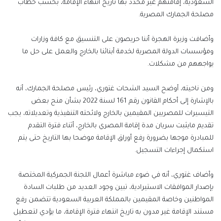
السعودية، إقامتهم غير محدد بها تاريخ انتهاء الإقامة، بحسب خطاب
مصلحة الجمارك المصرية.
وأضافت وزيرة الهجرة أننا حريصون على التنسيق مع كافة وزارات
ومؤسسات الدولة المصرية لخدمة أبنائنا بالخارج والعمل على حل ما
يواجههم من مشكلات.
ومن ناحيته، أوضح السيد الشحات غتوري، رئيس مصلحة الجمارك، أنه
بالإشارة إلى أحكام القانون رقم 161 لسنة 2022 بشأن منح بعض
التيسيرات للمصريين المقيمين بالخارج ولائحته التنفيذية وتعديلاته، يجب
تقديم مايثبت سريان مدة إقامة المصري بالخارج، أثناء فترة التقدم
للمبادرة موجها بضرورة رفع أوراق الإقامة موضحا بها التاريخ حتى يتم
استكمال إجراءات التسجيل.
وأضاف غتوري، أنه في ضوء مباشرة أعمال اللجنة الجمركية المختصة
بإصدار الموافقات الاستيرادية، تبين وجود العديد من طلبات السادة
المواطنين وخاصة المقيمين بالمملكة العربية السعودية تتضمن رفع
مستند الإقامة غير مدون به تاريخ انتهاء فترة الإقامة، ما يؤدي لتعطيل