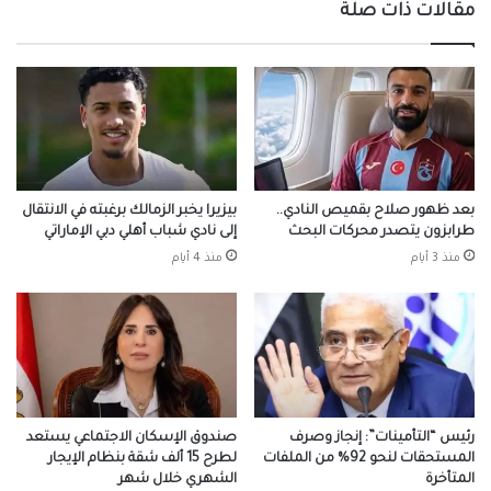
مقالات ذات صلة
بعد ظهور صلاح بقميص النادي..
بيزيرا يخبر الزمالك برغبته في الانتقال
طرابزون يتصدر محركات البحث
إلى نادي شباب أهلي دبي الإماراتي
منذ 3 أيام
منذ 4 أيام
رئيس “التأمينات”: إنجاز وصرف
صندوق الإسكان الاجتماعي يستعد
المستحقات لنحو 92% من الملفات
لطرح 15 ألف شقة بنظام الإيجار
المتأخرة
الشهري خلال شهر