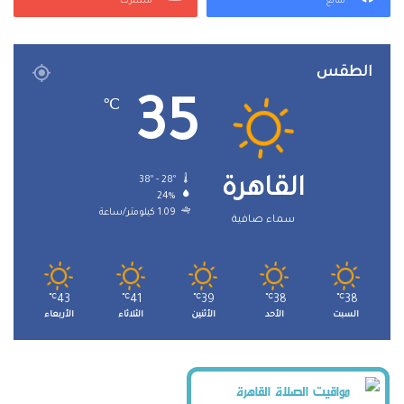
متابع
مشترك
الطقس
35
℃
38º - 28º
القاهرة
24%
1.09 كيلومتر/ساعة
سماء صافية
℃
43
℃
41
℃
39
℃
38
℃
38
السبت
الأحد
الأثنين
الثلاثاء
الأربعاء