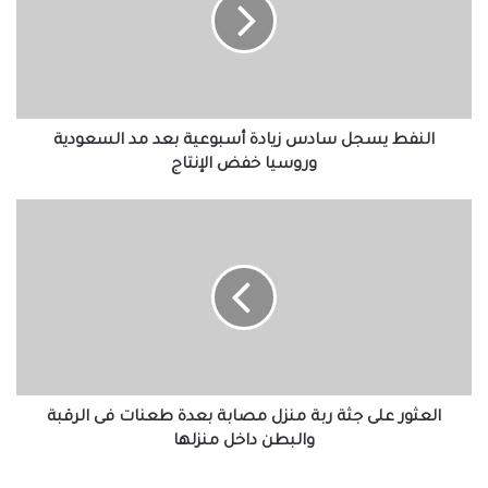
زيادة
أسبوعية
بعد
مد
السعودية
وروسيا
خفض
النفط يسجل سادس زيادة أسبوعية بعد مد السعودية
الإنتاج
وروسيا خفض الإنتاج
العثور
على
جثة
ربة
منزل
مصابة
بعدة
طعنات
فى
الرقبة
العثور على جثة ربة منزل مصابة بعدة طعنات فى الرقبة
والبطن
والبطن داخل منزلها
داخل
منزلها