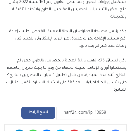
استكمال إجراءات الحجز، وفقا لنص القانون رقم 161 لسنة 2022 بشأن
منح بعض التيسيرات للمصريين المقيمين بالخارج ولائحته التنفيذية
وتعديلاته.
وأكد رئيس مصلحة الجمارك، أن اللجنة المعنية بالفحص، طلبت إعادة
رفع مستند الإقامة لمرات عديدة، عبر البريد الإليكتروني للمشاركين،
وهناك عدد كبير لم يقم بالرد.
وفي السياق ذاته، تهيب وزارة الهجرة بالمصريين بالخارج، ممن لم
يستكملوا أوراق الإقامة، سرعة الانتهاء من رفع ما يثبت سريان إقامتهم
بالخارج أثناء مدة المبادرة، من خلال تطبيق “سيارات المصريين بالخارج”؛
حتى يتسنى للجنة اجراءات الموافقة علي استيراد السيارة بنفس امتيازات
المبادرة.
نسخ الرابط
فيسبوك
‫X
لينكدإن
بينتيريست
سكايب
ماسنجر
واتساب
تيلقرام