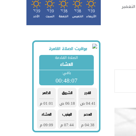
التعمير
℃
39
℃
39
℃
38
℃
38
℃
39
امة
الأربعاء
الخميس
الجمعة
السبت
الأحد
ها بعد
مل
بين
جتماعي يستعد لطرح 15 ألف