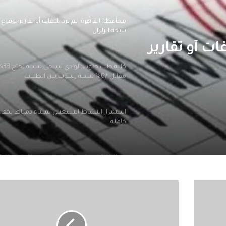
محافظة القاهرة: لم ترد بلاغات أو تقارير بوقوع
نتيجة الزلزال
ات أو تقارير
كلية طب جنوب الوادي ت
مقابل 67% نسبة رسوب بين الطلاب
استمرار النشاط التشغيلي بميناء دمياط بكفاء
كاملة
محافظ الغربية يستقبل وزير الاستثمار لإطلاق
مبادرة «مصر تنطلق بالتصدير»
ارتفاع
أسعار
وزيرة الإسكان تتابع موقف المشروعات وأعمال
النفط
التطوير ورفع كفاءة الخدمات بمدن الصعيد الج
يترنح