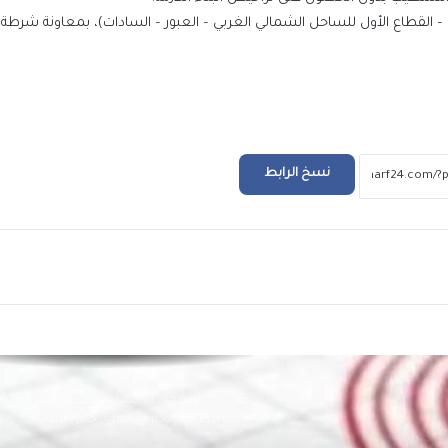
ق – القطاع الأول للساحل الشمالي الغربي – العبور – السادات)، بمعاونة شرطة 
تجديد الثقة في اللواء علاء فتحي مدير الإدارة الع
لمباحث الجيزة في حركة الداخلية هذا العام
لواء أحمد عزت مدير أمن المنيا الجديد.. عائداً إلي
فراق 3 عقود
نسخ الرابط
تصدع بممشى الصيانة الخاص بماسورة مأخذ
المحطة على نهر النيل في بني سويف
ريد
وزير العمل ومحافظ الشرقية يُسلمان عقود ع
لذوي الهمم..ويشهدان توقيع بروتوكول تعاون 
المديرية وجامعة الزقازيق
صندوق الإسكان الا
شقة بنظام الإيجار الشهري خلال شهر