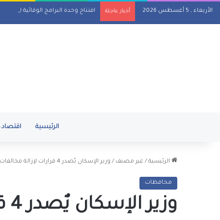
الأربعاء , 5 أغسطس 2026
افتتاح وحدة البرامج الوقائية للصندو
أخبار عاجلة
الرئيسية
اقتصاد
الرئيسية
/
غير مصنف
/
وزير الإسكان يٌصدر 4 قرارات لإزالة مخالفات البناء بالوراق والساحل الشمالي و العبور والسادات
محافظات
وزي