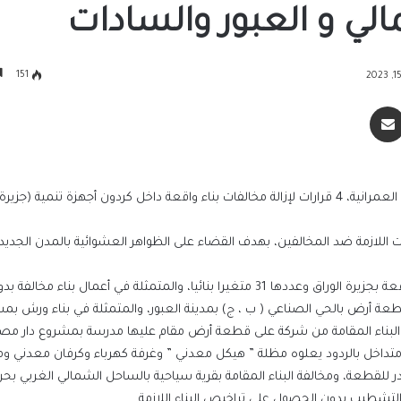
لي و العبور والسادات
151
سنجر
مشاركة عبر البريد
أصدر الدكتور عاصم الجزار، وزير الإسكان والمرافق والمجتمعات العمرانية، 4 قرارات لإزالة مخالفات بناء واقعة داخل كردون أجهزة تنمية
ات اللازمة ضد المخالفين، بهدف القضاء على الظواهر العشوائية بالمدن الجديد
ونصت القرارات على أن تزال بالطريق الإداري مخالفات البناء الواقعة بجزيرة الوراق وعددها 31 متغيرا بنائيا، والمتمثلة في أعم
طعة أرض بالحي الصناعي ( ب ، ج) بمدينة العبور، والمتمثلة في بناء ورش بم
خالفات البناء المقامة من شركة على قطعة أرض مقام عليها مدرسة بمشروع دار مص
 سباحة متداخل بالردود يعلوه مظلة ” هيكل معدني ” وغرفة كهرباء وكرفان معدني و
وزيرة الإسكان تتابع موقف المشروعات وأعمال
التطوير ورفع كفاءة الخدمات بمدن الصعيد الج
للقطعة، ومخالفة البناء المقامة بقرية سياحية بالساحل الشمالي الغربي بح