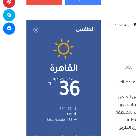
سك
ما
دقيقة واحدة
الطقس
القاهرة
 (جزيرة الوراق –
سماء صافية
ة، وهناك
36
℃
ال بناء مخالفة بدون ترخيص،
ساحة نحو
39º - 29º
ر بالمنطقة
30%
مظلة
1.55 كيلومتر/ساعة
ديدة
ري الطريق