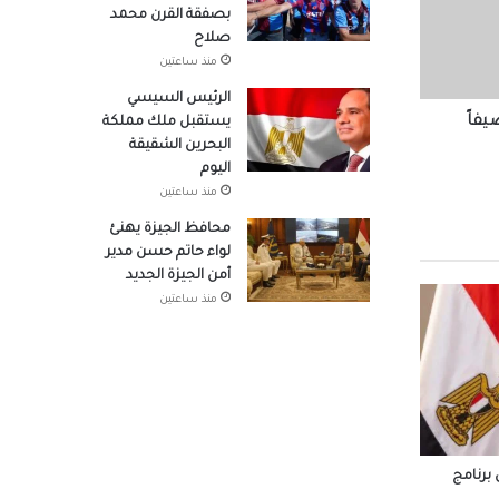
بصفقة القرن محمد
صلاح
امة
منذ ساعتين
الرئيس السيسي
يفاً
يستقبل ملك مملكة
البحرين الشقيقة
ها بعد
اليوم
منذ ساعتين
محافظ الجيزة يهنئ
لواء حاتم حسن مدير
أمن الجيزة الجديد
منذ ساعتين
مل
بين
جتماعي يستعد لطرح 15 ألف
 برنامج