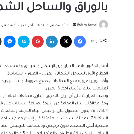
بالوراق والساحل الشما
أرسل
Eslam kamal
أغسطس 15, 2023
آخر تحديث: أغسطس 15, 2023
بريدا
فيسبوك
‫X
لينكدإن
بينتيريست
سكايب
ما
إلكترونيا
شاركها
القطاع الأول للساحل الشمالي الغربي – العبور – السادات).
وأكد الوزير ضرورة منع المخالفات بجميع صورها، واتخاذ الإجراء
تعليمات بذلك لرؤساء أجهزة المدن.
وكذا مخالفات البناء المقامة من شركة لصناعة السيارات على ق
57504 م2 بدون الحصول على تراخيص البناء اللازمة، وم
السكنية 17 بمدينة السادات، والمتمثلة في إنشاء حمام
معدنية أعلى الملعب، بدون ترخيص وبالمخالفة للترخيص الصادر 
الساحلي إسكندرية / مطروح، والمتمثلة في بناء 5 محال كاملة التشطيب بدون الحصول على تراخيص البناء اللازمة.