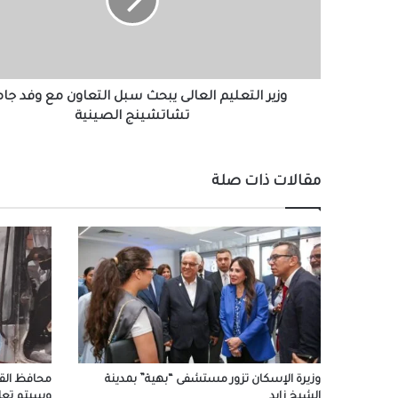
سبل
التعاون
مع
وفد
جامعة
تشاتشينج
وزير التعليم العالى يبحث سبل التعاون مع وفد جا
الصينية
تشاتشينج الصينية
مقالات ذات صلة
وزيرة الإسكان تزور مستشفى “بهية” بمدينة
محافظ القا
الشيخ زايد
وسيتم تعا