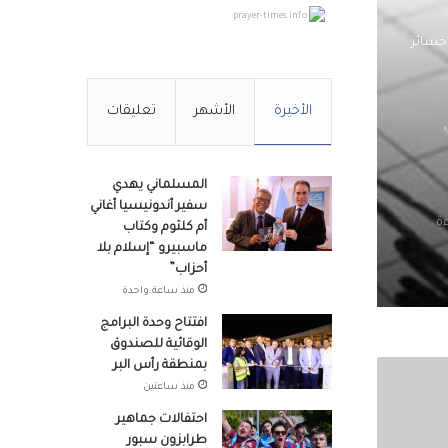
prayer-times.info
 خسائر
الأخيرة
الأشهر
تعليقات
سجل نسبة نجاح 33%
المسلماني يهدي
سفير أندونيسيا أغاني
ة
أم كلثوم وكتاب
ماسبيرو “إسلام بلا
أحزاب”
منذ ساعة واحدة
افتتاح وحدة البرامج
الوقائية للصندوق
بمنطقة رأس البر
منذ ساعتين
احتفالات جماهير
ديدة
طرابزون سبور