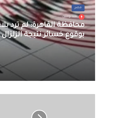
مصر
منذ يومين
محافظة القاهرة: لم ترد بلاغ
بوقوع خسائر نتيجة الزلزال
وزير
التعليم
العالى
يبحث