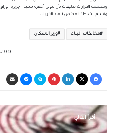
وتضمنت القرارات تكليفات بأن تتولى أجهزة تنمية ( جزيرة الورا
وقسم الشرطة المختص تنفيذ القرارات.
مخالفات البناء
وزير الاسكان
فيسبوك
‫X
لينكدإن
بينتيريست
سكايب
ماسنجر
مشاركة عبر الب
أقرأ التالي