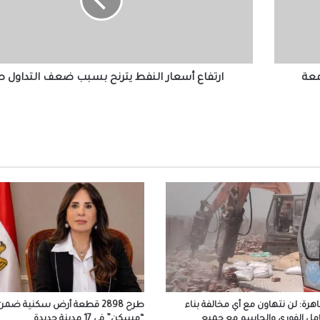
بسبب
ضعف
التداول
تجديد الثقة في اللواء علاء فتحي مدير الإدارة الع
لمباحث الجيزة في حركة الداخلية هذا العام
صيفاً
معة
ارتفاع أسعار النفط يترنح بسبب ضعف التداول ص
لواء أحمد عزت مدير أمن المنيا الجديد.. عائداً إلي
فراق 3 عقود
تصدع بممشى الصيانة الخاص بماسورة مأخذ
المحطة على نهر النيل في بني سويف
وزير العمل ومحافظ الشرقية يُسلمان عقود ع
لذوي الهمم..ويشهدان توقيع بروتوكول تعاون 
المديرية وجامعة الزقازيق
صندوق الإسكان الا
شقة بنظام الإيجار الشهري خلال شهر
هرة: لن نتهاون مع أي مخالفة بناء
طرح 2898 قطعة أرض سكنية ضمن
مل الفوري والحاسم مع جميع
“مسكن” في 17 مدينة جديدة