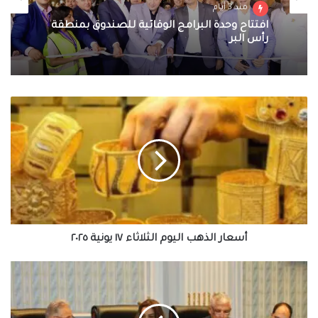
منذ 3 أيام
افتتاح وحدة البرامج الوقائية للصندوق بمنطقة
رأس البر
أسعار
الذهب
اليوم
الثلاثاء
١٧
يونية
٢٠٢٥
أسعار الذهب اليوم الثلاثاء ١٧ يونية ٢٠٢٥
وزيرة
التنمية
المحلية:
نسعي