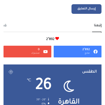
إتبعنا
2٬892
0
2٬892
متابع
مشترك
الطقس
26
℃
39º - 26º
القاهرة
61%