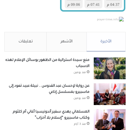
prayer-times.info
الأخيرة
الأشهر
تعليقات
منع سيدة استرالية من الظهور بوسائل الإعلام لهذه
الاسباب
منذ يومين
عن رواية لإحسان عبد القدوس .. نبيلة عبيد تعود إلى
ماسبيرو بمسلسل إذاعي
منذ يومين
المسلماني يهدي سفير أندونيسيا أغاني أم كلثوم
وكتاب ماسبيرو “إسلام بلا أحزاب”
منذ 3 أيام