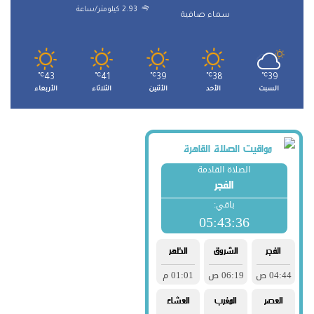
2.93 كيلومتر/ساعة
سماء صافية
℃
43
℃
41
℃
39
℃
38
℃
39
السبت
الأحد
الأثنين
الثلاثاء
الأربعاء