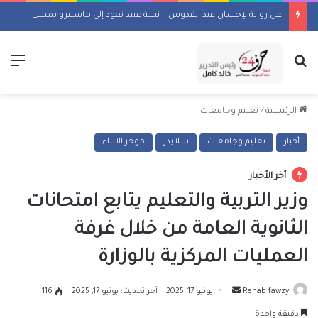
عن رواية لإحسان عبد القدوس .. نبيلة عبيد تعود إلى ماسبيرو بمسلسل إذاعي
بحث عن
الق
الرئيسية
/
تعليم وجامعات
أخبار
تعليم وجامعات
سلايدر
موجز الانباء
أخر الأخبار
وزير التربية والتعليم يتابع امتحانات
الثانوية العامة من خلال غرفة
العمليات المركزية بالوزارة
أرسل
Rehab fawzy
يونيو 17, 2025
آخر تحديث: يونيو 17, 2025
116
بريدا
دقيقة واحدة