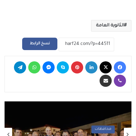
الثانوية العامة
نسخ الرابط
فيسبوك
‫X
لينكدإن
بينتيريست
سكايب
ماسنجر
واتساب
تيلقرام
ڤايبر
مشاركة عبر البريد
محافظات