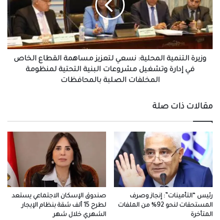
لتعزيز
مساهمة
القطاع
الخاص
في
إدارة
وزيرة التنمية المحلية: نسعي لتعزيز مساهمة القطاع الخاص
وتشغيل
في إدارة وتشغيل مشروعات البنية التحتية لمنظومة
مشروعات
المخلفات الصلبة بالمحافظات
البنية
التحتية
مقالات ذات صلة
لمنظومة
المخلفات
الصلبة
بالمحافظات
رئيس “التأمينات”: إنجاز وصرف
صندوق الإسكان الاجتماعي يستعد
المستحقات لنحو 92% من الملفات
لطرح 15 ألف شقة بنظام الإيجار
المتأخرة
الشهري خلال شهر