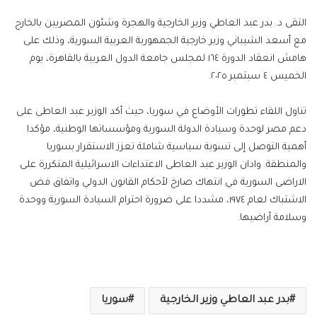
إلكترونيا
التقى د. بدر عبد العاطي وزير الخارجية والهجرة وشئون المصريين بالخارج
مع أسعد الشيباني وزير خارجية الجمهورية العربية السورية، وذلك على
هامش انعقاد الدورة ١٦٤ لمجلس جامعة الدول العربية بالقاهرة، يوم
الخميس ٤ سبتمبر ٢٠٢٥.
تناول اللقاء تطورات الأوضاع في سوريا، حيث أكد الوزير عبد العاطى على
دعم مصر لوحدة وسيادة الدولة السورية ومؤسساتها الوطنية، مؤكدا
أهمية التوصل إلى تسوية سياسية شاملة تعزز الاستقرار بسوريا
والمنطقة. وادان الوزير عبد العاطى الاعتداءات الاسرائيلية المتكررة على
الاراضى السورية في انتهاك صارخ لأحكام القانون الدولي واتفاق فض
الاشتباك لعام ١٩٧٤، مشددا على ضرورة احترام السيادة السورية ووحدة
وسلامة أراضيها.
بدر عبد العاطي وزير الخارجية
سوريا