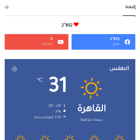
إتبعنا
2٬892
0
2٬892
متابع
مشترك
الطقس
31
℃
38º - 29º
القاهرة
37%
3.52 كيلومتر/ساعة
سماء صافية