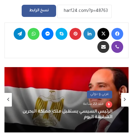
نسخ الرابط
فيسبوك
‫X
لينكدإن
بينتيريست
سكايب
ماسنجر
واتساب
تيلقرام
ڤايبر
مشاركة عبر البريد
عربي و دولي
منذ 22 ساعة
الرئيس السيسي يستقبل ملك مملكة البحرين
الشقيقة اليوم