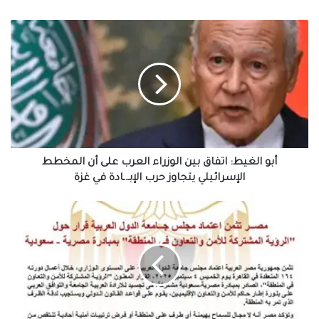
أبو
الغيط:
اتفاق
بين
الوزراء
العرب
على
أن
المخطط
الإسرائيلي
أبو الغيط: اتفاق بين الوزراء العرب على أن المخطط
يتجاوز
الإسرائيلي يتجاوز حرب الإبـ.ـادة في غزة
حرب
الإبـ.ـادة
مصر
في
تثمن
غزة
اعتماد
مجلس
جامعة
الدول
العربية
قرار