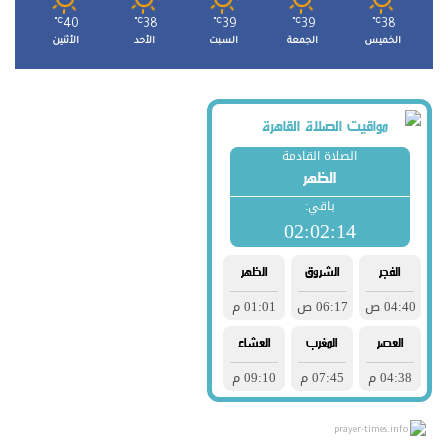
℃
40
℃
38
℃
39
℃
39
℃
38
الخميس
الجمعة
السبت
الأحد
الأثنين
prayer-times.info