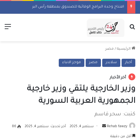
افتتاح وحدة البرامج الوقائية للصندوق بمنطقة رأس البر
بحث عن
الق
الرئيسية
/
مصر
أخبار
سلايدر
مصر
موجز الانباء
أخر الأخبار
وزير الخارجية يلتقي وزير خارجية
الجمهورية العربية السورية
كتبت: سحر قاسم
أرسل
Rehab fawzy
سبتمبر 4, 2025
آخر تحديث: سبتمبر 4, 2025
86
بريدا
أقل من دقيقة