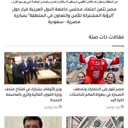
حول
"الرؤية
مصر تثمن اعتماد مجلس جامعة الدول العربية قرار حول
المشتركة
"الرؤية المشتركة للأمن والتعاون في المنطقة" بمبادرة
للأمن
مصرية - سعودية
والتعاون
في
مقالات ذات صلة
المنطقة"
بمبادرة
مصرية
-
سعودية
مصر تفوز على الدنمارك وتخطف
وزير الأوقاف يشارك في افتتاح متحف
الصدارة في بطولة العالم للناشئات
وزارة الموارد المائية والري بالعاصمة
لكرة اليد
الجديدة
منذ يومين
منذ يومين