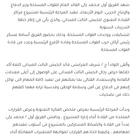
شهد الفريق أول مـحمد زكى القائد العام للقوات المسلحة وزير الدفاع
والإنتاج الحربى، اليوم الأربعاء، تنفيذ المرحلة الرئيسية لمشروع مراكز
القيادة التعبوي للجيش الثالث الميداني، والذي يأتي في إطار خطة
التدريبات السنوية
لتشكيلات ووحدات القوات المسلحة، وذلك بحضور الفريق أسامة عسكر
رئيس أركان حرب القوات المسلحة وقادة الأفرع الرئيسية وعدد من قادة
القوات المسلحة .
وألقى اللواء أ ح / شريف العرايشى قائد الجيش الثالث الميدانى كلمة أكد
خلالها حرص رجال الجيش الثالث الميدانى على الوصول إلى أعلى معدلات
الكفاءة والإستعداد القتالى بما يمكنهم من تنفيذ كافة المهام التى توكل
إليهم فى الدفاع عن أمن وسلامة الوطن وقدسية ترابه مهما كلفهم
ذلك من تضحيات .
وبدأت المرحلة الرئيسية بعرض ملخص الفكرة التعبوية وعرض القرارات
المتخذة من القادة أثناء إدارة المشروع ، وناقش الفريق أول / محمد زكى
عدداً من القادة والضباط المشاركين بالمشروع فى أسلوب تنفيذهم
لمهامهم ، وكيفية اتخاذهم القرارات لمواجهة المتغيرات المفاجئة أثناء