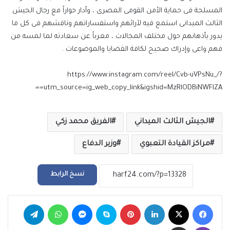
المسلحة فى حماية الأمن القومى المصرى ، وأدار حواراً مع رجال الجيش
الثالث الميدانى استمع فيه لآرائهم واستفساراتهم وناقشهم فى كل ما
يدور بأذهانهم حول مختلف المجالات ، معرباً عن سعادته لما لمسه من
فهم واعى وإدراك صحيح لكافة القضايا والموضوعات .
https://www.instagram.com/reel/Cvb-uVPsNu_/?
utm_source=ig_web_copy_link&igshid=MzRlODBiNWFlZA==
الجيش الثالث الميداني
الفريق محمد زكي
مراكز القيادة التعبوي
وزير الدفاع
نسخ الرابط
فيسبوك
‫X
لينكدإن
بينتيريست
سكايب
ماسنجر
واتساب
تيلقرام
ڤايبر
مشاركة عبر البريد