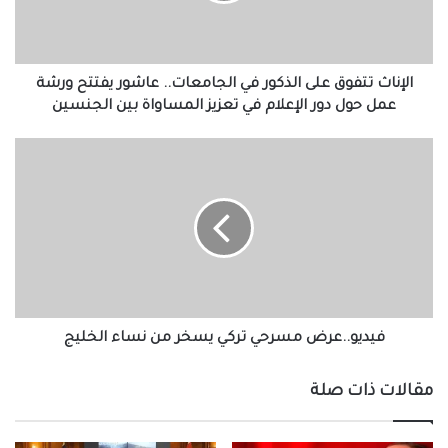
عاشور
يفتتح
ورشة
عمل
الإناث تتفوق على الذكور في الجامعات.. عاشور يفتتح ورشة
حول
عمل حول دور الإعلام في تعزيز المساواة بين الجنسين
دور
الإعلام
فيديو..عرض
في
مسرحي
تعزيز
تركي
المساواة
يسخر
بين
من
الجنسين
نساء
الخليج
فيديو..عرض مسرحي تركي يسخر من نساء الخليج
مقالات ذات صلة