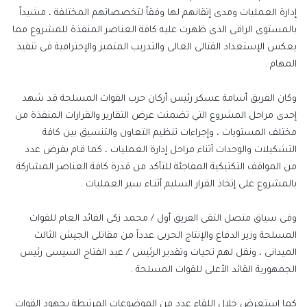
إدارة العمليات ومدى إتقانهم لها وفقاً لتخصصاتهم المختلفة ، مشيداً
بالمستوى الراقى الذى ظهرت عليه كافة العناصر المنفذة للمشروع مما
يعكس الإستعداد القتالى العالى والتدريب المتميز والإحترافية فى تنفيذ
المهام .
وكان الفريق أسامة عسكر رئيس أركان حرب القوات المسلحة قد شهد
إحدى مراحل المشروع التي تضمنت عرض التقارير والقرارات المنفذة من
مختلف المستويات ، وإجراءات تنظيم التعاون والتنسيق بين كافة
التشكيلات والوحدات أثناء مراحل إدارة العمليات ، كما قام بفرض عدد
من المواقف التكتيكية المفاجئة للتأكد من قدرة كافة العناصر المشاركة
بالمشروع على إتخاذ القرار السليم أثنـاء سير العمليات .
وفى سياق متصل التقى الفريق أول / محمد زكى القائد العام للقوات
المسلحة وزير الدفاع والإنتاج الحربى عدداً من مقاتلى الجيش الثالث
الميدانى ، ونقل لهم تحيات وتقدير الرئيس / عبد الفتاح السيسى رئيس
الجمهورية القائد الأعلى للقوات المسلحة .
كما استعرض خلال اللقاء عدد من الموضوعات المرتبطة بجهود القوات