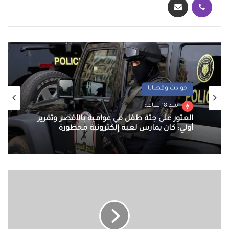
حوادث وقضايا
منذ 18 ساعة
العثور على جثة طفل في عوامية بالأقصر وتقرير
أولي: كان يمارس لعبة إلكترونية محظورة
الإناث
تتفوق
على
الذكور
في
الجامعات..