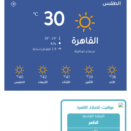
الطقس
30
℃
38º - 29º
القاهرة
42%
2.8 كيلومتر/ساعة
سماء صافية
℃
40
℃
42
℃
41
℃
39
℃
38
الأحد
الأثنين
الثلاثاء
الأربعاء
الخميس