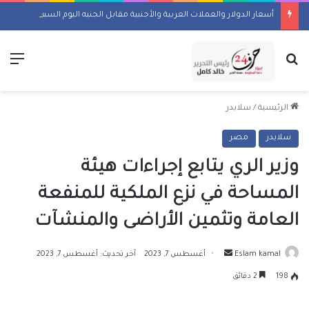
أسعار الدولار والعملات العربية والأجنبية مقابل الجنيه اليوم السبت 8 أغسطس 2026
بحث عن
الق
الرئيسية
/
سلايدر
سلايدر
مصر
وزير الري يتابع إجراءات هيئة
المساحة في نزع الملكية للمنفعة
العامة وتثمين الأراضى والمنشآت
أرسل
Eslam kamal
أغسطس 7, 2023
آخر تحديث: أغسطس 7, 2023
بريدا
198
2 دقائق
إلكترونيا