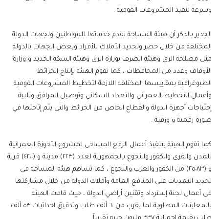
وسرعة تنفيذ المشروعات القومية .
الجدير بالذكر أن هيئة المساحة تقدم خدماتها للمواطنين ولجهات الدولة
المختلفة من خلال حصر وتحديد الأملاك للأفراد وبعض الجهات بالدولة
مثل مصلحة الري وهيئة الصرف بوزارة الرى وهيئة السكة الحديد و وزارة
الأوقاف وعدد من المحافظات ، كما تقوم الهيئة بإنتاج الخرائط
الطبوغرافية بمقاييسها المختلفة اللازمة لتخطيط المشروعات القومية
وأعمال التخطيط العمرانى والتعداد السكانى وتوصيل المرافق وتلبية
إحتياجات أجهزة الدولة والقطاع الخاص من الخرائط والتى يتم إتاحتها في
صورة رقمية و ورقية .
كما تقوم الهيئة بتنفيذ أعمال الرفع المساحى لمشروع الأحوزة العمرانية
للمدن والقرى والكفور والنجوع بالجمهورية لعدد (٢٢٣) مدينة و (٤٢٠٠) قرية
و (٢٥٠٨٣) من الكفور والعزب والنجوع ، كما تساهم هيئة المساحة في
تحديد التعديات على المنافع العامة وأملاك الدولة من خلال مشاركتها
في أعمال لجنة إسترداد وتقنين أراضي الدولة ، حيث قامت الهيئة
بالمعاينات المطلوبة لما يقرب من ٦٠ ألف طلب وتدقيق احداثيات ٥٣ ألف
طلب بقيمة إجمالية ٣٣٧ مليون جنيه تقريباً .