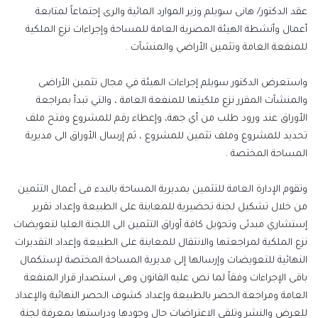
عقد الدكتور/ هانى سويلم وزير الموارد المائية والرى إجتماعاً لمتابعة
أعمال وأنشطة الهيئة المصرية العامة للمساحة وإجراءات نزع الملكية
للمنفعة العامة وتثمين الأراضي والمنشآت .
واستعرض الدكتور سويلم إجراءات الهيئة في مجال تثمين الأراضى
والمنشآت المقرر نزع ملكيتها للمنفعة العامة ، والتي تبدأ بمراجعة
الأوراق عند ورود طلب من أي جهة، وإعطاء رقم للمشروع وفتح ملف
تحديد للمشروع وملف تثمين للمشروع ، ثم إرسال الأوراق الى مديرية
المساحة المختصة .
وتقوم الإدارة العامة للتثمين بمديرية المساحة بالبدء فى أعمال التثمين
من خلال تشكيل لجنة تحضيرية للمعاينة على الطبيعة وإعداد تقرير
إستشاري مبدئى وتحويل كافة أوراق التثمين الى اللجنة العليا لتعويضات
نزع الملكية لمراجعتها والانتقال للمعاينة على الطبيعة وإعداد التقديرات
النهائية للتعويضات وإرسالها إلى مديرية المساحة المختصة لإستكمال
باقى الإجراءات وفقاً لما نص عليه القانون وهى استصدار قرار المنفعة
العامة ومراجعة الحصر بالطبيعة وإعداد كشوف الحصر النهائية والإعداد
للعرض والنشر وتلقى الاعتراضات حال وجودها ودراستها بمعرفة لجنة