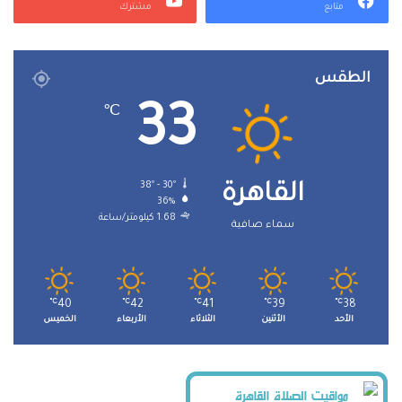
متابع
مشترك
الطقس
33
℃
38º - 30º
القاهرة
36%
1.68 كيلومتر/ساعة
سماء صافية
℃
40
℃
42
℃
41
℃
39
℃
38
الأحد
الأثنين
الثلاثاء
الأربعاء
الخميس