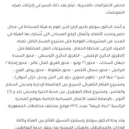
فحص الاعتراضات بالمديرية ، ليتم بعد ذلك السير في إجراءات صرف
التعويضات .
و أشاد الدكتور سويلم بالدور البارز الذى تقوم به هيئة المساحة فى مجال
حصر وتحديد الأملاك وأعمال الرفع المساحى التي تُشارك بها الهيئة في
العديد من المشروعات القومية مثل مشروع المسار الناقل لمياه
الصرف الزراعى لمحطة الحمام ، ومشروعات النقل المختلفة مثل
(الطريق الدائري الإقليمي – الطريق الدائري الأوسطي – محور السيدة
جيهان السادات – محور ٢٦ يوليو – محور الفريق كمال عامر – محور إمبابة /
البراجيل – محور شمال الأقصر – محور منفلوط – محور روض الفرج –
شبرا / بنها الحر – تطوير محوري دراو على النيل وبديل خزان أسوان) ،
ومشروع القطار الكهربائي السريع بين العاصمة الإدارية ومدينتي السلام
والعاشر ، ومشروع قطار المونوريل بين مدينة الجيزة ومدينتى زايد و (٦)
أكتوبر ، بالإضافة لتنفيذ الأعمال المساحية الخاصة بمواقع المبادرة
الرئاسية “حياة كريمة” بعدد ٣٢٢٤ موقع بمختلف محافظات الجمهورية .
وقد وجه الدكتور سويلم بإستمرار التنسيق القائم بين الهيئة وكافة
الوزارات والمحافظات والهيئات المعنية بما يحقق خدمة المواطنين