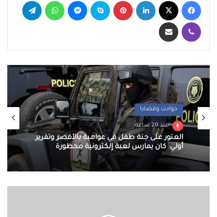
فيسبوك
‫X
لينكدإن
بينتيريست
سكايب
ماسنجر
واتساب
تيلقرام
ڤايبر
مشاركة عبر البريد
حوادث وقضايا
منذ 20 ساعة
العثور على جثة طفل في عوامية بالأقصر وتقرير
أولي: كان يمارس لعبة إلكترونية محظورة
أرامكو:
الإمدادات
لا