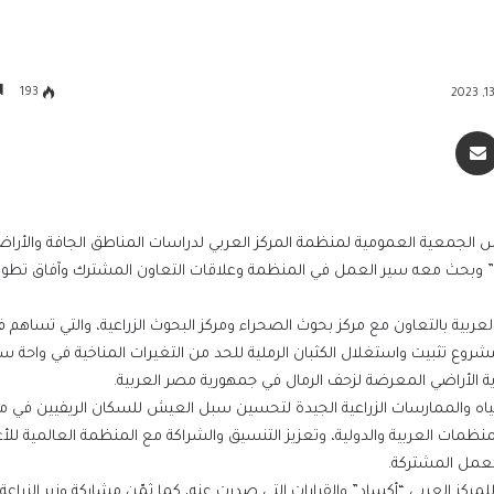
193
سنجر
مشاركة عبر البريد
س الجمعية العمومية لمنظمة المركز العربي لدراسات المناطق الجافة والأراضي
ساد” وبحث معه سير العمل في المنظمة وعلاقات التعاون المشترك وآفاق تطو
عربية بالتعاون مع مركز بحوث الصحراء ومركز البحوث الزراعية، والتي تساهم 
 مشروع تثبيت واستغلال الكثبان الرملية للحد من التغيرات المناخية في واحة س
ة الأراضي المعرضة لزحف الرمال في جمهورية مصر العربية.
ياه والممارسات الزراعية الجيدة لتحسين سبل العيش للسكان الريفيين في 
ات العربية والدولية، وتعزيز التنسيق والشراكة مع المنظمة العالمية للأغذ
العمل المشتركة.
مركز العربي “أكساد” والقرارات التي صدرت عنه، كما ثمّن مشاركة وزير الزراعة