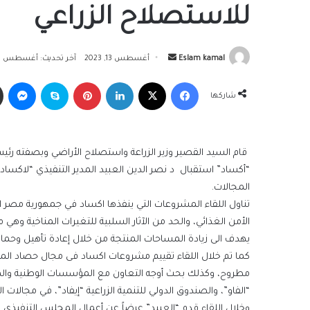
للاستصلاح الزراعي
أرسل
Eslam kamal
أغسطس 13, 2023
آخر تحديث: أغسطس 13, 2023
بريدا
فيسبوك
‫X
لينكدإن
بينتيريست
سكايب
ما
إلكترونيا
شاركها
قام السيد القصير وزير الزراعة واستصلاح الأراضي وبصفته رئي
“أكساد” استقبال د نصر الدين العبيد المدير التنفيذي “لاك
المجالات.
تناول اللقاء المشروعات التي ينفذها اكساد في جمهورية مصر ال
الأمن الغذائي، والحد من الآثار السلبية للتغيرات المناخية وهي
يهدف الى زيادة المساحات المنتجة من خلال إعادة تأهيل وحماي
كما تم خلال اللقاء تقييم مشروعات اكساد فى مجال حصاد الم
مطروح، وكذلك بحث أوجه التعاون مع المؤسسات الوطنية والمنظم
“الفاو”، والصندوق الدولي للتنمية الزراعية “إيفاد”، في مجالات 
وخلال اللقاء قدم “العبيد” عرضاً عن أعمال المجلس التنفيذي لل