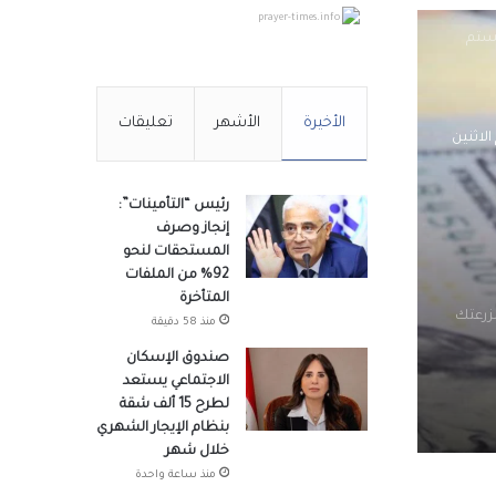
prayer-times.info
يستم
الأخيرة
الأشهر
تعليقات
الاثنين
رئيس “التأمينات”:
إنجاز وصرف
المستحقات لنحو
92% من الملفات
المتأخرة
مزرعتك
منذ 58 دقيقة
صندوق الإسكان
الاجتماعي يستعد
لطرح 15 ألف شقة
بنظام الإيجار الشهري
خلال شهر
منذ ساعة واحدة