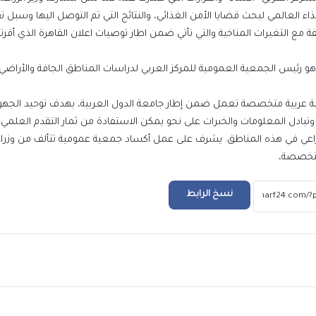
ء العالمي لبحث قضايا الأمن الغذائي، والنتائج التي تم التوصل اليها وسبل ت
كيفة مع التغيرات المناخية والتي تأتي ضمن اطار توصيات اعلان القاهرة الذي أقر
أسعار الذهب اليوم السبت 1 أغسطس 2026
ي هو رئيس الجمعية العمومية للمركز العربي لدراسات المناطق الجافة والأراضي ا
أسعار الدولار والعملات العربية والأجنبية اليوم
السبت 1 أغسطس 2026
لى أنه تم تأسيس “أكساد” عام 1968 وهو منظمة عربية متخصصة تعمل ضمن إطار جامعة الدول العربية، بهدف توحيد ا
وتبادل المعلومات والخبرات على نحو يمكن الاستفادة من ثمار التقدم العلمي
 الزراعي في هذه المناطق. يشرف على عمل أكساد جمعية عمومية تتألف من وزراء 
رئيس الرقابة المالية يستقبل الطلاب المميزين
 متخصصة،
منحة التدريب الصيفي بالهيئة
نسخ الرابط
الكهرباء: تثبيت التعريفة المحاسبية للشريحة ا
من استهلاك الكهرباء وزيادة باقي الشرائح
ريد
استمرار النشاط التشغيلي بميناء دمياط بكفاء
كاملة