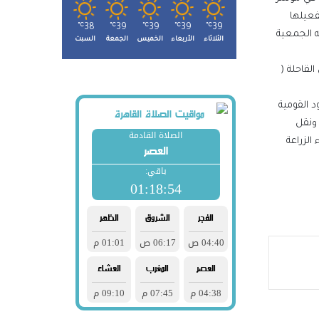
فعيلها
℃
38
℃
39
℃
39
℃
39
℃
39
ته الجمعية
الثلاثاء
الأربعاء
الخميس
الجمعة
السبت
لقاحلة (
لجهود القومية
 ونقل
الزراعة
 في
لأولى
ة