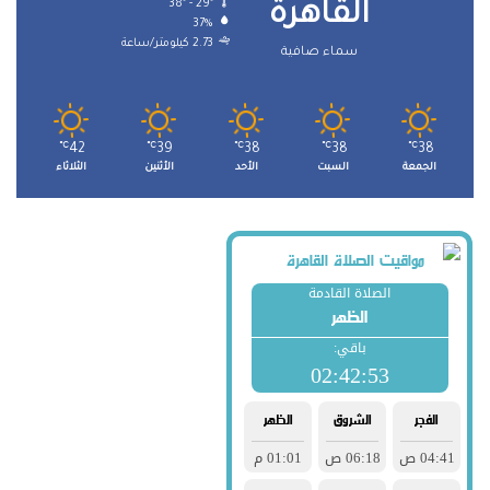
38º - 29º
القاهرة
37%
2.73 كيلومتر/ساعة
سماء صافية
℃
42
℃
39
℃
38
℃
38
℃
38
الجمعة
السبت
الأحد
الأثنين
الثلاثاء