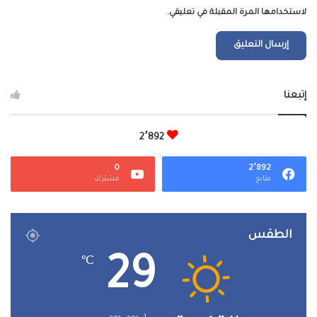
لاستخدامها المرة المقبلة في تعليقي.
إتبعنا
2٬892
0
2٬892
متابع
مشترك
الطقس
29
℃