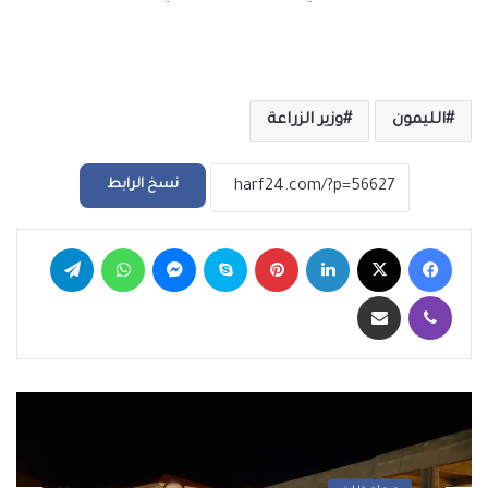
الليمون
وزير الزراعة
نسخ الرابط
فيسبوك
‫X
لينكدإن
بينتيريست
سكايب
ماسنجر
واتساب
تيلقرام
ڤايبر
مشاركة عبر البريد