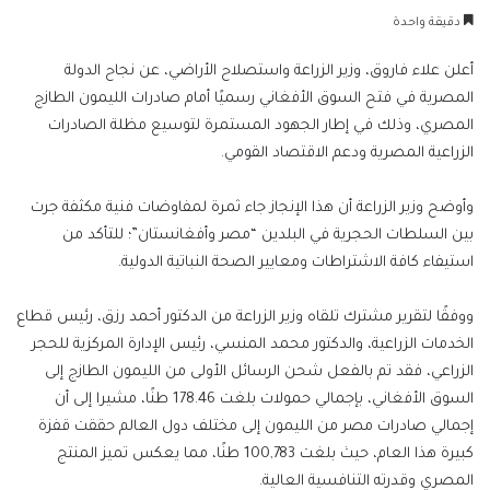
بريدا
دقيقة واحدة
إلكترونيا
أعلن علاء فاروق، وزير الزراعة واستصلاح الأراضي، عن نجاح الدولة
المصرية في فتح السوق الأفغاني رسميًا أمام صادرات الليمون الطازج
المصري، وذلك في إطار الجهود المستمرة لتوسيع مظلة الصادرات
الزراعية المصرية ودعم الاقتصاد القومي.
وأوضح وزير الزراعة أن هذا الإنجاز جاء ثمرة لمفاوضات فنية مكثفة جرت
بين السلطات الحجرية في البلدين “مصر وأفغانستان”؛ للتأكد من
استيفاء كافة الاشتراطات ومعايير الصحة النباتية الدولية.
ووفقًا لتقرير مشترك تلقاه وزير الزراعة من الدكتور أحمد رزق، رئيس قطاع
الخدمات الزراعية، والدكتور محمد المنسي، رئيس الإدارة المركزية للحجر
الزراعي، فقد تم بالفعل شحن الرسائل الأولى من الليمون الطازج إلى
السوق الأفغاني، بإجمالي حمولات بلغت 178.46 طنًا، مشيرا إلى أن
إجمالي صادرات مصر من الليمون إلى مختلف دول العالم حققت قفزة
كبيرة هذا العام، حيث بلغت 100,783 طنًا، مما يعكس تميز المنتج
المصري وقدرته التنافسية العالية.