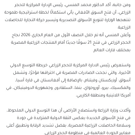
ومن جانبه، أكد الدكتور محمد المنسي، رئيس الإدارة المركزية للحجر
الزراعي، أن فتح السوق الأفغاني يأتي استكمالًا لخطة استراتيجية طموحة
تنتهجها الوزارة لتنويع الأسواق التصديرية وتيسير حركة التجارة للحاصلات
الزراعية.
وأعلن المنسي أنه تم خلال النصف الأول من العام الجاري 2026 نجاح
الحجر الزراعي في فتح 21 سوقًا جديدًا أمام المنتجات الزراعية المصرية
بمختلف قارات العالم.
واستعرض رئيس الادارة المركزية للحجر الزراعي خريطة التوسع الدولي
الأخيرة، والتي نجحت الصادرات المصرية في اختراقها مؤخرًا، وتشمل
أسواق: أوزبكستان وفيتنام، بالإضافة إلى أفغانستان في قارة آسيا،
والمكسيك، بيرو، أوروجواي، بنما، السلفادور، وجمهورية الدومينيكان، في
أمريكا اللاتينية ومنطقة الكاريبي.
وأكدت وزارة الزراعة واستصلاح الأراضي أن هذا التوسع الدولي الملحوظ،
في فتح الأسواق الجديدة يعكس الثقة الدولية المتزايدة في جودة
وسلامة الحاصلات الزراعية المصرية، بفضل تشديد الرقابة وتطبيق أعلى
معايير الجودة العالمية في منظومة الحجر الزراعي.