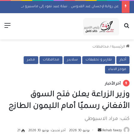
عن رواية لإحسان عبد القدوس .. نبيلة عبيد تعود إلى ماسبيرو بمسلسل إذاعي
بحث عن
الق
الرئيسية
/
محافظات
أخبار
تقارير و تحقيقات
سلايدر
محافظات
مصر
موجز الانباء
أخر الأخبار
وزير الزراعة يعلن فتح السوق
الأفغاني رسميًا أمام الليمون الطازج
كتب: مراد الاسيوطي
أرسل
Rehab fawzy
يونيو 10, 2026
آخر تحديث: يونيو 10, 2026
21