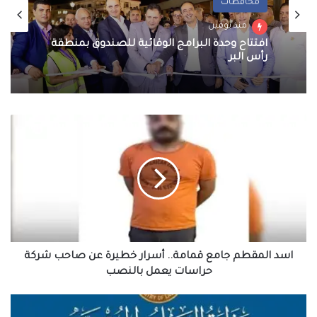
محافظات
منذ يومين
افتتاح وحدة البرامج الوقائية للصندوق بمنطقة
رأس البر
اسد
المقطم
جامع
قمامة..
أسرار
خطيرة
عن
صاحب
شركة
حراسات
اسد المقطم جامع قمامة.. أسرار خطيرة عن صاحب شركة
يعمل
حراسات يعمل بالنصب
بالنصب
وزارة
العمل