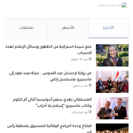
prayer-times.info
الأخيرة
الأشهر
تعليقات
منع سيدة استرالية من الظهور بوسائل الإعلام لهذه
الاسباب
منذ 19 دقيقة
عن رواية لإحسان عبد القدوس .. نبيلة عبيد تعود إلى
ماسبيرو بمسلسل إذاعي
منذ ساعتين
المسلماني يهدي سفير أندونيسيا أغاني أم كلثوم
وكتاب ماسبيرو “إسلام بلا أحزاب”
منذ يوم واحد
افتتاح وحدة البرامج الوقائية للصندوق بمنطقة رأس
البر