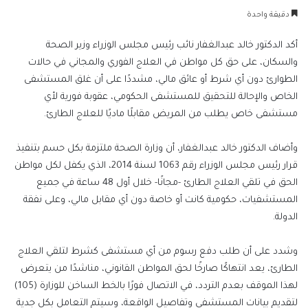
بريدا
دقيقة واحدة
إلكترونيا
أكد الدكتور خالد عبدالغفار نائب رئيس مجلس الوزراء وزير الصحة
والسكان، على حق كل مواطن في العلاج الفوري والمجاني في حالات
الطوارئ دون أي شرط أو عائق مالي، مشددًا على أن غلق المستشفى
الخاص والإحالة للتحقيق للمستشفى الحكومي، عقوبة فورية لأي
مستشفى خاص يطلب من المريض مقابلًا ماديًا للعلاج الطارئ.
وأضاف الدكتور خالد عبدالغفار، أن وزارة الصحة ملتزمة بكل حسم بتنفيذ
قرار رئيس مجلس الوزراء رقم 1063 لسنة 2014، الذي يكفل لكل مواطن
الحق في تلقي العلاج الطارئ -مجانًا- خلال أول 48 ساعة في جميع
المستشفيات، حكومية كانت أو خاصة دون أي مقابل مالي، وعلى نفقة
الدولة.
وشدد على أن طلب دفع رسوم من أي مستشفى كشرط لتلقي العلاج
الطارئ، يعد انتهاكًا صارخًا لحق المواطن القانوني، مناشدًا من يتعرض
لهذا الموقف بعدم التردد، في الاتصال فورًا بالخط الساخن للوزارة (105)
لتقديم بيانات المستشفى وتفاصيل الواقعة، وسيتم التعامل بكل جدية