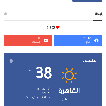
إتبعنا
2٬892
0
2٬892
متابع
مشترك
الطقس
38
℃
38º - 29º
القاهرة
17%
3.57 كيلومتر/ساعة
سماء صافية