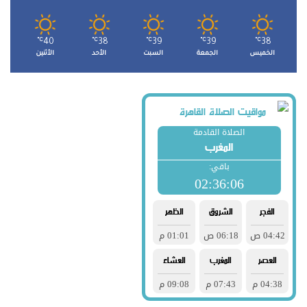
℃
40
℃
38
℃
39
℃
39
℃
38
الخميس
الجمعة
السبت
الأحد
الأثنين