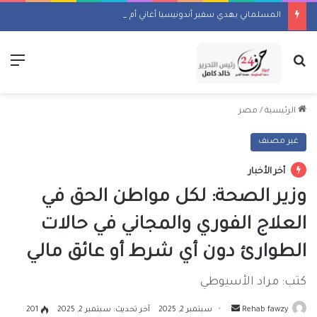
المسلماني يهدي سفير أندونيسيا أغاني أم كلثوم وكتاب ماسبيرو “إسلام بلا أحزاب”
بحث عن
الق
الرئيسية
/
مصر
غير مصنف
أخر الأخبار
وزير الصحة: لكل مواطن الحق في
العلاج الفوري والمجاني في حالات
الطوارئ دون أي شرط أو عائق مالي
كتب: مراد الأسيوطي
أرسل
Rehab fawzy
سبتمبر 2, 2025
آخر تحديث: سبتمبر 2, 2025
201