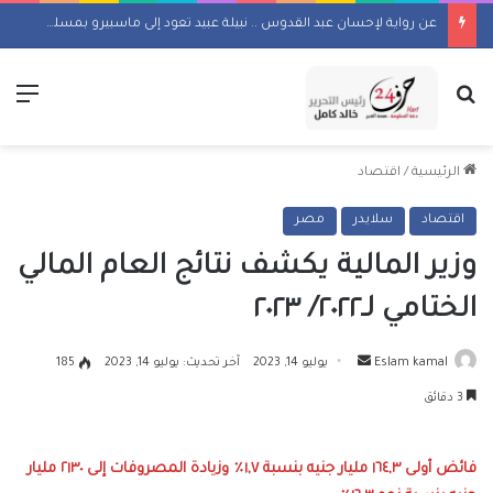
عن رواية لإحسان عبد القدوس .. نبيلة عبيد تعود إلى ماسبيرو بمسلسل إذاعي
بحث عن
الق
الرئيسية
/
اقتصاد
اقتصاد
سلايدر
مصر
وزير المالية يكشف نتائج العام المالي
الختامي لـ٢٠٢٢/ ٢٠٢٣
أرسل
Eslam kamal
يوليو 14, 2023
آخر تحديث: يوليو 14, 2023
185
بريدا
3 دقائق
إلكترونيا
فائض أولى ١٦٤,٣ مليار جنيه بنسبة ١,٧٪ وزيادة المصروفات إلى ٢١٣٠ مليار