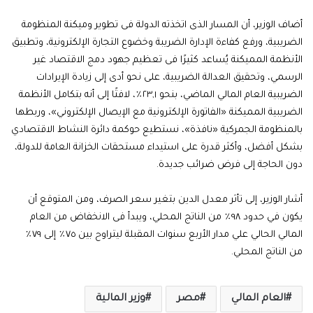
أضاف الوزير، أن المسار الذى اتخذته الدولة فى تطوير وميكنة المنظومة
الضريبية، ورفع كفاءة الإدارة الضريبة وخضوع التجارة الإلكترونية، وتطبيق
الأنظمة المميكنة يُساعد كثيرًا فى تعظيم جهود دمج الاقتصاد غير
الرسمي، وتحقيق العدالة الضريبية، على نحو أدى إلى زيادة الإيرادات
الضريبية العام المالي الماضي، بنحو ٢٣,١٪، لافتًا إلى أنه بتكامل الأنظمة
الضريبية المميكنة «الفاتورة الإلكترونية مع الإيصال الإلكتروني»، وربطها
بالمنظومة الجمركية «نافذة»، نستطيع حوكمة دائرة النشاط الاقتصادي
بشكل أفضل، وأكثر قدرة على استيداء مستحقات الخزانة العامة للدولة،
دون الحاجة إلى فرض ضرائب جديدة.
أشار الوزير، إلى تأثر معدل الدين بتغير سعر الصرف، ومن المتوقع أن
يكون في حدود ٩٨٪ من الناتج المحلي، ويبدأ فى الانخفاض من العام
المالي الحالي علي مدار الأربع سنوات المقبلة ليتراوح بين ٧٥٪ إلى ٧٩٪
من الناتج المحلي.
العام المالي
مصر
وزير المالية