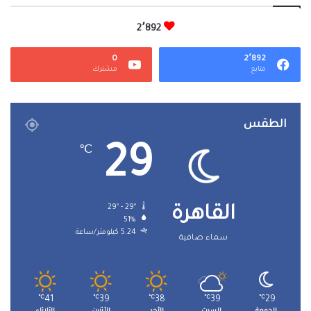
2٬892
0
2٬892
متابع
مشترك
الطقس
29
℃
29º - 29º
القاهرة
51%
5.24 كيلومتر/ساعة
سماء صافية
℃
41
℃
39
℃
38
℃
39
℃
29