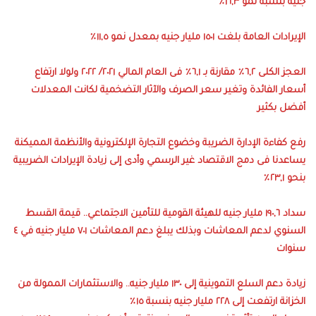
جنيه بنسبة نمو ١٦,٣٪
الإيرادات العامة بلغت ١٥٠١ مليار جنيه بمعدل نمو ١١,٥٪
العجز الكلى ٦,٢٪ مقارنة بـ ٦,١٪ فى العام المالي ٢٠٢١/ ٢٠٢٢ ولولا ارتفاع
أسعار الفائدة وتغير سعر الصرف والآثار التضخمية لكانت المعدلات
أفضل بكثير
رفع كفاءة الإدارة الضريبة وخضوع التجارة الإلكترونية والأنظمة المميكنة
يساعدنا فى دمج الاقتصاد غير الرسمي وأدى إلى زيادة الإيرادات الضريبية
بنحو ٢٣,١٪
سداد ١٩٠,٦ مليار جنيه للهيئة القومية للتأمين الاجتماعي.. قيمة القسط
السنوي لدعم المعاشات وبذلك يبلغ دعم المعاشات ٧٠١ مليار جنيه في ٤
سنوات
زيادة دعم السلع التموينية إلى ١٣٠ مليار جنيه.. والاستثمارات الممولة من
الخزانة ارتفعت إلى ٢٢٨ مليار جنيه بنسبة ١٥٪