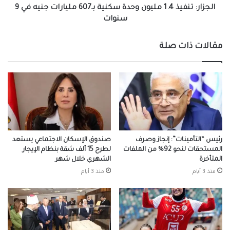
في
الجزار: تنفيذ 1.4 مليون وحدة سكنية بـ607 مليارات جنيه في 9
9
سنوات
سنوات
مقالات ذات صلة
رئيس “التأمينات”: إنجاز وصرف
صندوق الإسكان الاجتماعي يستعد
المستحقات لنحو 92% من الملفات
لطرح 15 ألف شقة بنظام الإيجار
المتأخرة
الشهري خلال شهر
منذ 3 أيام
منذ 3 أيام