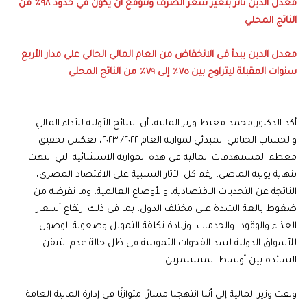
معدل الدين تأثر بتغير سعر الصرف ونتوقع أن يكون في حدود ٩٨٪ من
الناتج المحلي
معدل الدين يبدأ فى الانخفاض من العام المالي الحالي علي مدار الأربع
سنوات المقبلة ليتراوح بين ٧٥٪ إلى ٧٩٪ من الناتج المحلي
أكد الدكتور محمد معيط وزير المالية، أن النتائج الأولية للأداء المالي
والحساب الختامي المبدئي لموازنة العام ٢٠٢٢/ ٢٠٢٣، تعكس تحقيق
معظم المستهدفات المالية فى هذه الموازنة الاستثنائية التي انتهت
بنهاية يونيه الماضى، رغم كل الآثار السلبية علي الاقتصاد المصري،
الناتجة عن التحديات الاقتصادية، والأوضاع العالمية، وما تفرضه من
ضغوط بالغة الشدة على مختلف الدول، بما فى ذلك ارتفاع أسعار
الغذاء والوقود، والخدمات، وزيادة تكلفة التمويل وصعوبة الوصول
للأسواق الدولية لسد الفجوات التمويلية فى ظل حالة عدم التيقن
السائدة بين أوساط المستثمرين.
ولفت وزير المالية إلى أننا انتهجنا مسارًا متوازنًا فى إدارة المالية العامة