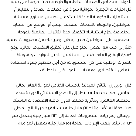
للدولة لامتصاص الصدمات الداخلية والخارجية، بحيث حرصنا على تلبية
كل احتياجات الأجهزة الموازنية سواءً في قطاعات الصحة والتعليم أو
الاستثمارات الحكومية الهادفة لاستكمال تحسين مستوى معيشة
المواطنين، والارتقاء بالخدمات المقدمة إليهم، أو التوسع فى الحماية
الاجتماعية بحزم استثنائية؛ لتخفيف حدة التأثيرات العالمية للموجة
التضخمية على المواطنين بقدر الإمكان، وغير ذلك من مصروفات حتمية،
جنبًا إلى جنب مع العمل المتواصل على تحقيق الانضباط المالي، برفع
كفاءة الإنفاق العام؛ لضمان الاستغلال الأمثل لموارد الدولة، وبناءً
للقدرات الوطنية على كل المستويات؛ من أجل تعظيم جهود استعادة
التعافي الاقتصادي، ومعدلات النمو الغني بالوظائف.
قال الوزير، إن النتائج المبدئية للحساب الختامي لموازنة العام المالي
الماضي، جاءت مطمئنة بالنظر إلى الوضع الاستثنائي الذى يشهده
الاقتصاد العالمي، وتتأثر به مختلف الدول خاصة الاقتصادات الناشئة،
حيث حققنا فائضًا أوليًا ١٦٤,٣ مليار جنيه بنسبة ١,٧٪ من الناتج المحلي
الإجمالي رغم زيادة المصروفات العامة إلى ٢١٣٠ مليار جنيه بمعدل نمو
١٦,٣٪، بينما بلغت الإيرادات العامة ١٥٠١ مليار جنيه بمعدل نمو ١١,٥٪.