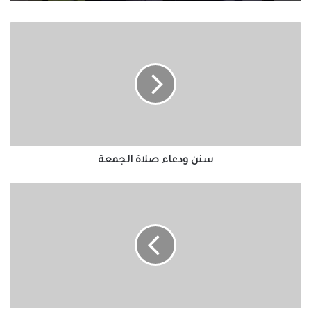
سنن
ودعاء
احتفالات جماهير طرابزون سبور بصفقة القرن
صلاة الجمعة
محمد صلاح
سنن ودعاء صلاة الجمعة
الجزار:
تنفيذ
1.4
مليون
وحدة
سكنية
بـ607
مليارات
جنيه