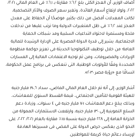
أضاف الوزير، أن العجز الكلى بلغ ٦,٢٪ مقارنة بـ ٦,١٪ فى العام المالي ٢٠٢١/
٢٠٢٢، ولولا ارتفاع أسعار الفائدة، وتغير سعر الصرف والآثار التضخمية،
لكانت المعدلات أفضل من ذلك بكثير، موضحًا أن الحفاظ على معدل
العجز عند ٦,٢٪ فى ظل المتغيرات الدولية وما ترتب عليها من تدخلات
ملحة ومستمرة لاحتواء التداعيات السلبية ومد شبكات الحماية
الاجتماعية، يشير إلى قدرة الدولة المصرية على الإدارة الرشيدة للمالية
العامة؛ من خلال توظيف التكنولوجيا الحديثة فى تعزيز حوكمة منظومة
الإيرادات والمصروفات، ومن ثم توجيه الاعتمادات المالية إلى المسارات
المحددة وفقًا للأولويات الوطنية، التى تنعكس فى برنامج عمل الحكومة،
اتساقًا مع «رؤية مصر ٢٠٣٠».
أشار الوزير، إلى أنه تم خلال العام المالي الماضي، سداد ١٩٠,٦ مليار جنيه
للهيئة القومية للتأمين الاجتماعي، قيمة القسط السنوي للمعاشات،
وبذلك يبلغ دعم المعاشات ٧٠١ مليار جنيه في ٤ سنوات، وزيادة دعم
السلع التموينية إلى ١٣٠ مليار جنيه، وارتفعت الاستثمارات الممولة من
الخزانة العامة إلى ٢٢٨ مليار جنيه بنسبة ١٥٪ مقارنة بالعام ٢٠٢١/ ٢٠٢٢، على
النحو الذى يعكس حرص الدولة على المضي فى مسيرتها الهادفة
لإرساء دعائم حياة كريمة للمواطنين.