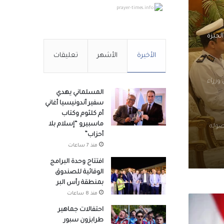
prayer-times.info
لجيزة
الأخيرة
الأشهر
تعليقات
وزراء
المسلماني يهدي
سفير أندونيسيا أغاني
أم كلثوم وكتاب
ماسبيرو “إسلام بلا
صوله
أحزاب”
منذ 7 ساعات
افتتاح وحدة البرامج
لتنسيق
الوقائية للصندوق
هد
بمنطقة رأس البر
منذ 8 ساعات
احتفالات جماهير
در
طرابزون سبور