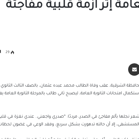
عامة إثر أزمة قلبية مفاجئة
29
سنجر
مشاركة عبر البريد
ر بمحافظة الشرقية، عقب وفاة الطالب محمد عبده عثمان، بالصف الثالث الثانوي
استكمال امتحانات الثانوية العامة، ليصبح ثاني طالب بالمرحلة الثانوية العامة يف
التعليم العالي: انطلاق أعمال المرحلة الأولى ل
الإلكتروني للقبول بالجامعات الحكومية والمعا
للعام الجامعي 2026/2027
ا شعر نجلها بألم مفاجئ في الصدر، مرددًا: “صدري واجعني.. عندي نغزة في قلب
إلى المستشفى، إلا أن حالته تدهورت بشكل سريع، وفقد الوعي في غضون لحظات
بعد ظهور صلاح بقميص النادي.. طرابزون يتص