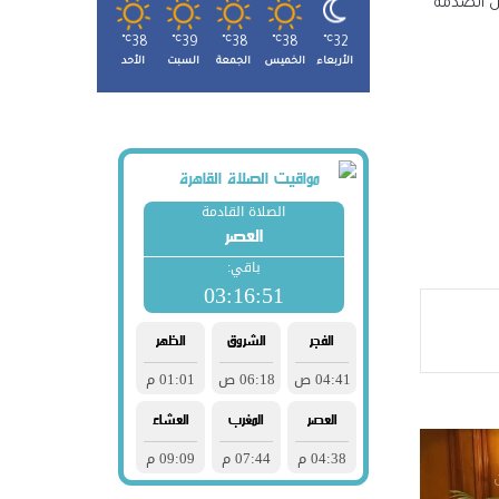
ن الصدمة
℃
38
℃
39
℃
38
℃
38
℃
32
الأربعاء
الخميس
الجمعة
السبت
الأحد
 شباب
حو
جتماعي يستعد لطرح 15 ألف
 محمد