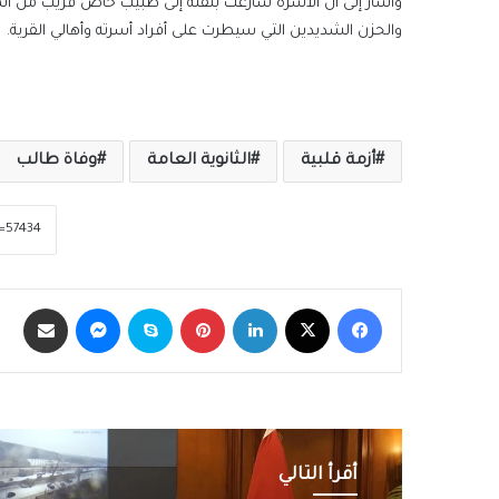
وأشار إلى أن الأسرة سارعت بنقله إلى طبيب خاص قريب من ال
والحزن الشديدين التي سيطرت على أفراد أسرته وأهالي القرية.
أزمة قلبية
الثانوية العامة
وفاة طالب
فيسبوك
‫X
لينكدإن
بينتيريست
سكايب
ماسنجر
مشاركة عبر الب
أقرأ التالي