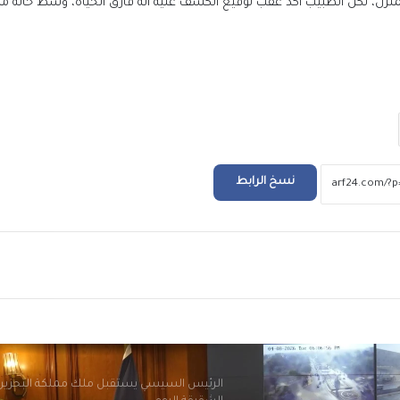
محركات البحث
منزل، لكن الطبيب أكد عقب توقيع الكشف عليه أنه فارق الحياة، وسط حالة م
بيزيرا يخبر الزمالك برغبته في الانتقال إلى نادي
أهلي دبي الإماراتي
رئيس “التأمينات”: إنجاز وصرف المستحقات لن
92% من الملفات المتأخرة
نسخ الرابط
صندوق الإسكان الا
شقة بنظام الإيجار الشهري خلال شهر
ريد
احتفالات جماهير طرابزون سبور بصفقة القرن
صلاح
الرئيس السيسي يستقبل ملك مملكة البحرين