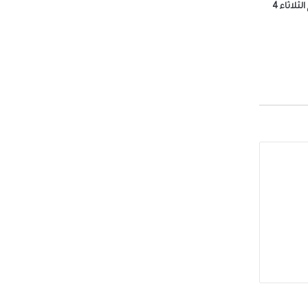
أسعار الدولار والعملات الأجنبية اليوم الثلاثاء 4
لجيزة
وزراء
صوله