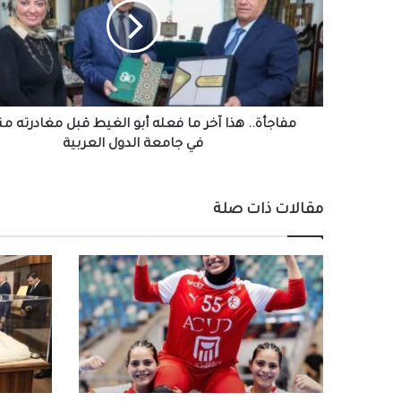
ما
فعله
أبو
الغيط
قبل
مغادرته
منصبه
مفاجأة.. هذا آخر ما فعله أبو الغيط قبل مغادرته م
في
في جامعة الدول العربية
جامعة
الدول
العربية
مقالات ذات صلة