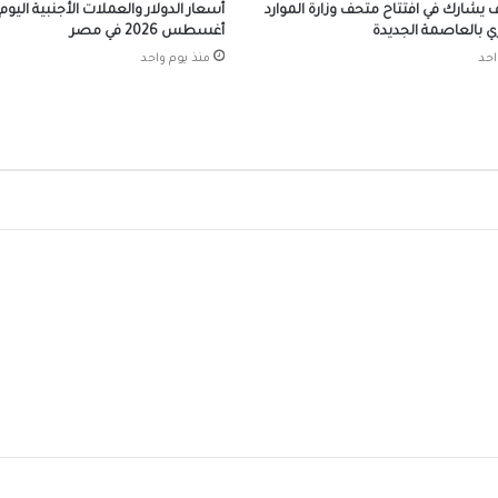
الشقيقة اليوم
ف يشارك في افتتاح متحف وزارة الموارد
ري بالعاصمة الجديدة
أغسطس 2026 في مصر
احد
منذ يوم واحد
محافظ الجيزة يهنئ لواء حاتم حسن مدير أمن ا
الجديد
الرئيس السيسي يجري اتصالاً هاتفياً مع رئيس 
جمهورية اليونان
الملايين في استقبال صلاح في المطار عقب و
تركيا للانضمام لنادي طرابزون