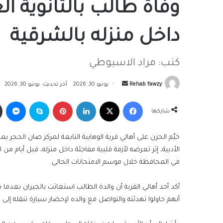
وفاة طالب بالثانوية ال
داخل منزله بالشرقية
كتب: مراد الاسيوطي
أرسل
Rehab fawzy
يونيو 30, 2026
آخر تحديث: يونيو 30, 2026
بريدا
فيسبوك
‫X
لينكدإن
بينتيريست
سكايب
ما
إلكترونيا
شاركها
خيَّم الحزن على أهالي قرية الوهايبة التابعة لمركز صان الحج
الأدبية، إثر تعرضه لأزمة قلبية مفاجئة داخل منزله، قبل أيام من 
في المحافظة خلال موسم الامتحانات الحالي.
أكد أحد أهالي القرية أن والدة الطالب استغاثت بالجيران بعدم
أنهم حاولوا تهدئته والتواصل مع والده لإحضار سيارة تنقله 