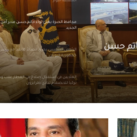
الشقيقة اليوم
محافظ الجيزة يهنئ لواء حاتم حسن مدير أمن ا
الجديد
اتم حسن
الرئيس السيسي يجري اتصالاً هاتفياً مع رئيس 
جمهورية اليونان
الملايين في استقبال صلاح في المطار عقب و
تركيا للانضمام لنادي طرابزون
التعليم العالي: انطلاق أعمال المرحلة الأولى ل
الإلكتروني للقبول بالجامعات الحكومية والمعا
للعام الجامعي 2026/2027
الرئيس
السيسي
بعد ظهور صلاح بقميص النادي.. طرابزون يتص
يتسلم