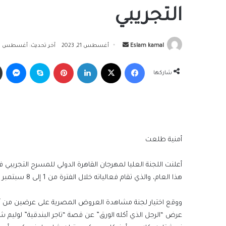
التجريبي
أرسل
Eslam kamal
أغسطس 21, 2023
آخر تحديث: أغسطس 21, 2023
بريدا
فيسبوك
‫X
لينكدإن
بينتيريست
سكايب
ما
إلكترونيا
شاركها
أمنية طلعت
هذا العام، والذي تقام فعالياته خلال الفترة من 1 إلى 8 سبتمبر المقبل.
عرض “الرجل الذي أكله الورق” عن قصة “تاجر البندقية” لوليم 