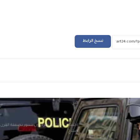
منع سيدة استرالية من الظهور بوسائل الإعلا
الاسباب
عن رواية لإحسان عبد القدوس .. نبيلة عبيد تعود
نسخ الرابط
ماسبيرو بمسلسل إذاعي
ريد
المسلماني يهدي سفير أندونيسيا أغاني أم كلث
وكتاب ماسبيرو “إسلام بلا أحزاب”
افتتاح وحدة البرامج الوقائية للصندوق بمنطق
البر
احتفالات جماهير طرابزون سبور بصفقة القرن
صلاح