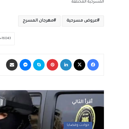
المسرحية المختلفة.
عروض مسرحية
مهرجان المسرح
فيسبوك
‫X
لينكدإن
بينتيريست
سكايب
ماسنجر
مشاركة عبر الب
أقرأ التالي
حوادث وقضايا