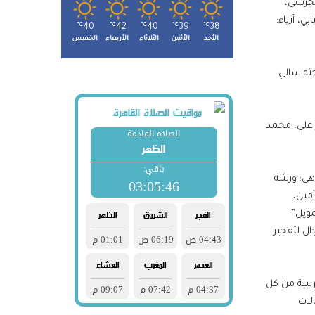
هجرسي،
، أزياء:
℃
40
℃
42
℃
40
℃
39
℃
38
الأحد
الأثنين
الثلاثاء
الأربعاء
الخميس
جته سالي
ر علي، محمد
ة الثلاثين، هي: ورشة
ورا أمين،
مويل”
ال لتفجير
يبية من كل
لات