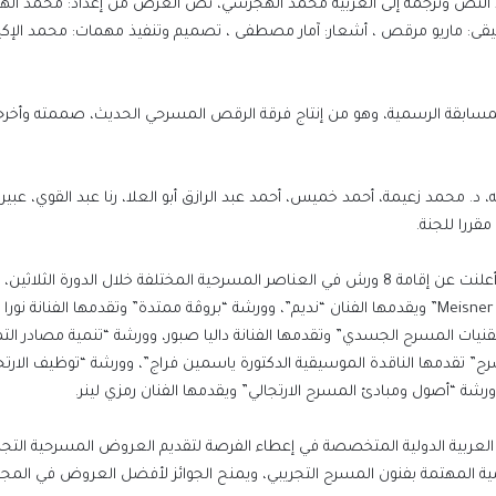
 النص وترجمه إلى العربية محمد الهجرسي، نص العرض من إعداد: محمد ال
يقى: ماريو مرقص ، أشعار: آمار مصطفى ، تصميم وتنفيذ مهمات: محمد الإكيابي
 المسابقة الرسمية، وهو من إنتاج فرقة الرقص المسرحي الحديث، صممته وأخر
 د. محمد زعيمة، أحمد خميس، أحمد عبد الرازق أبو العلا، رنا عبد القوي، عبي
مقررا للجنة.
وكانت اللجنة العليا لمهرجان القاهرة الدولي للمسرح التجريبي، أعلنت عن إقامة 8 ورش في العناصر المسرحية المختلفة خلال الدور
“رسم وبناء الشخصية” ويقدمها الفنان لوك لينر، وورشة “تقنية Meisner” ويقدمها الفنان “نديم”، وورشة “بروڤة ممتدة” وتقدمها الفنانة ن
ات المسرح الجسدي” وتقدمها الفنانة داليا صبور، وورشة “تنمية مصادر الت
 تقدمها الناقدة الموسيقية الدكتورة ياسمين فراج”، وورشة “توظيف الارتج
ورشة “أصول ومبادئ المسرح الارتجالي” ويقدمها الفنان رمزي لينر.
ت العربية الدولية المتخصصة في إعطاء الفرصة لتقديم العروض المسرحية التجر
ية المهتمة بفنون المسرح التجريبي، ويمنح الجوائز لأفضل العروض في المجا