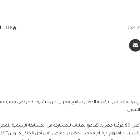
399
سنجر
مشاركة عبر البريد
أعلنت اللجنة العليا لمهرجان القاهرة الدولي للمسرح التجريبي في دورته الثلاثين، برئاس
ووقع اختيار لجنة مشاهدة العروض المصرية على عرضين من أصل 90 عرضًا مصريا، تقدموا بطلبات للمشاركة في المسابقة الرسمي
شكسبير، دراماتورج وإخراج محمد الحضري، وعرض “من أجل الجنة إيكاروس” كتاب