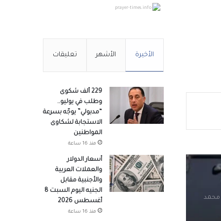
prayer-times.info
م لهذه
الأخيرة
الأشهر
تعليقات
 إلى
229 ألف شكوى
وطلب في يوليو..
وم
“مدبولي” يوجّه بسرعة
الاستجابة لشكاوى
المواطنين
منذ 16 ساعة
ة رأس
أسعار الدولار
والعملات العربية
والأجنبية مقابل
الجنيه اليوم السبت 8
 محمد
أغسطس 2026
منذ 16 ساعة