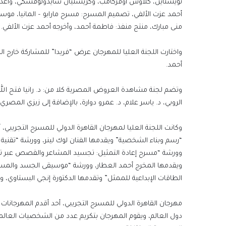
نويشتاين، كلاوس أوفركامب، وكريستيان شايدولوفسكي، وأعد
أحمد عزت الألفي، تصميم المسرح: مسرح مارابو – المانيا، موس
منى مبارك، منتج منفذ: فاطمة أحمد، وأخرجه أحمد عزت الألفي.
واختارت اللجنة العليا للمهرجان عرض “فريدا” للمشاركة خارج
أحمد.
وتضم لجنة مشاهدة العروض المصرية كلا من: د. رانيا فتح الله،
الروبي، د. ياسر علام، د. عمرو دوارة، بالإضافة إلى زيزي المصري 
وورشة “مسرح إعادة التمثيل: تجسيد المشاعر والقصص عبر تقني
ويقدمها المخرج أحمد العطار، وورشة “موسيقى الجسد والمسرح”
الطاقات الإبداعية للممثل” وتقدمها الدكتورة إنجي البستاوي، و
مهرجان القاهرة الدولي للمسرح التجريبي، أحد أقدم المهرجانا
دول العالم، ويقوم المهرجان بتكريم عدد من الشخصيات العالم