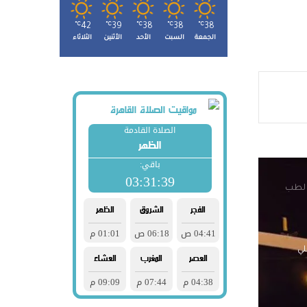
ى
ة
℃
42
℃
39
℃
38
℃
38
℃
38
الجمعة
السبت
الأحد
الأثنين
الثلاثاء
الدة
ي وقع
ز إقليمي لطب
لي