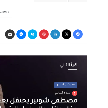
فيسبوك
‫X
لينكدإن
بينتيريست
سكايب
ماسنجر
مشاركة عبر الب
أقرأ التالي
معرض الصور
منذ 3 أسابيع
مصطفى شوبير يحتفل بعقد