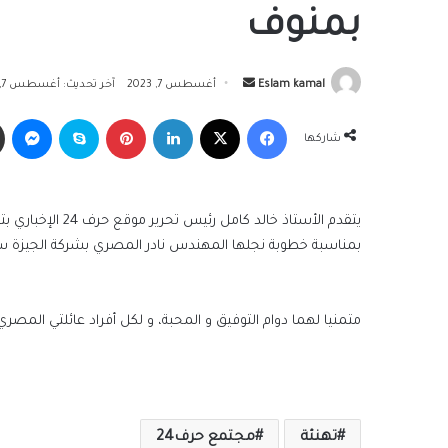
بمنوف
أرسل
Eslam kamal
أغسطس 7, 2023
آخر تحديث: أغسطس 7, 2023
بريدا
فيسبوك
‫X
لينكدإن
بينتيريست
سكايب
ما
إلكترونيا
شاركها
يتقدم الأستاذ خال
بمناسبة خطوبة نجلها المهندس نادر المصري بشركة الجيزة سي
متمنيا لهما دوام التوفيق و المحبة، و لكل أفراد عائلتي المصري
تهنئة
مجتمع حرف24