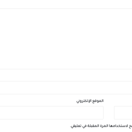
الأرصاد: طقس حار اليوم على أغلب الأنحاء و
القاهرة 35 درجة
استقبال جماهيري مهيب لبعثة المنتخب في ا
الجديدة
شاهد فرحة لاعبي المنتخب المصري بالفوز والت
للدور الـ 16
الموقع الإلكتروني
ح لاستخدامها المرة المقبلة في تعليقي.