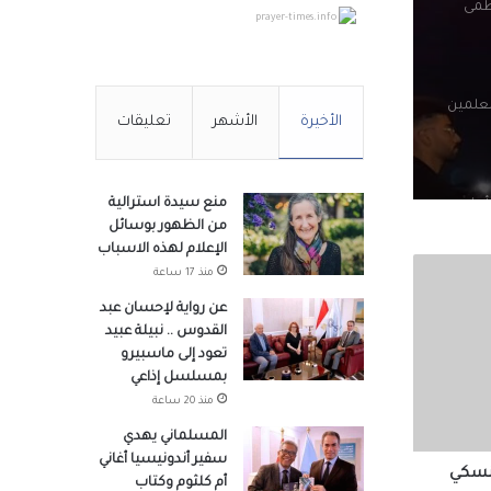
عظمى
prayer-times.info
لعلمين
الأخيرة
الأشهر
تعليقات
منع سيدة استرالية
أهل
من الظهور بوسائل
الإعلام لهذه الاسباب
منذ 17 ساعة
يا
عن رواية لإحسان عبد
القدوس .. نبيلة عبيد
تعود إلى ماسبيرو
بمسلسل إذاعي
محمد
منذ 20 ساعة
المسلماني يهدي
سفير أندونيسيا أغاني
لنسكي
أم كلثوم وكتاب