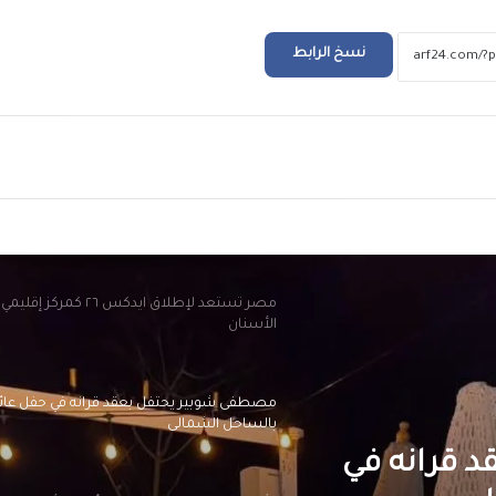
وزارة الخارجية تحتفل بالذكرى المئوية الثانية عل
تأسيسها وتدشن متحف الدبلوماسية المصري
نسخ الرابط
ذكرى وفاة القارئ الجليل الشيخ محمد صديق
المنشاوي.. صوت الخشوع ومدرسة التلاوة الخ
ريد
وفاة الفنان محمد مرزبان إثر حادث التصادم الذ
على طريق مصر الإسماعيلية
مصر تستعد لإطلاق ايدكس ٢٦ كمرك
الأسنان
مصطفى شوبير يحتفل بعقد قرانه في حفل عائ
بالساحل الشمالى
 قرانه في