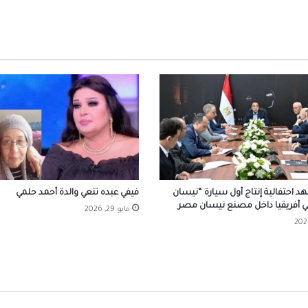
وزارة الخارجية تحتفل بالذكرى المئوية الثانية عل
تأسيسها وتدشن متحف الدبلوماسية المصري
ذكرى وفاة القارئ الجليل الشيخ محمد صديق
المنشاوي.. صوت الخشوع ومدرسة التلاوة الخ
وفاة الفنان محمد مرزبان إثر حادث التصادم الذ
على طريق مصر الإسماعيلية
مصر تستعد لإطلاق ايدكس ٢٦ كمرك
د احتفالية إنتاج أول سيارة “نيسان
فيفي عبده تنعي والدة أحمد حلمي
الأسنان
ي أفريقيا داخل مصنع نيسان مصر
مايو 29, 2026
مصطفى شوبير يحتفل بعقد قرانه في حفل عائ
بالساحل الشمالى