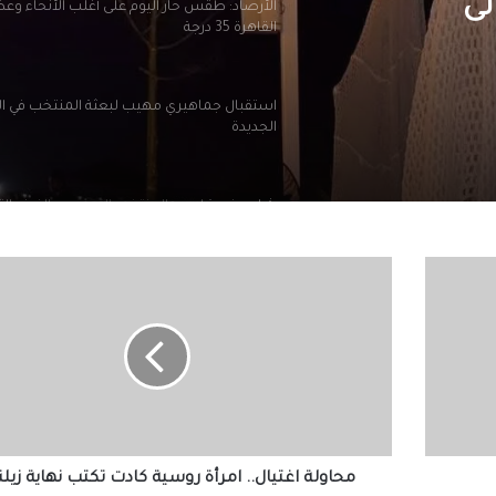
لى
الأرصاد: طقس حار اليوم على أغلب الأنحاء و
القاهرة 35 درجة
استقبال جماهيري مهيب لبعثة المنتخب في ا
الجديدة
شاهد فرحة لاعبي المنتخب المصري بالفوز والت
للدور الـ 16
محاولة
اغتيال..
البوم صور.. احتفال النجوم بفوز مصر على استرال
امرأة
والتأهل لدور الـ 16
روسية
كادت
تكتب
رئيس جامعة سوهاج يكرم الكاتب الصحفي د. 
نهاية
كمال
زيلنسكي
محاولة اغتيال.. امرأة روسية كادت تكتب نهاية زي