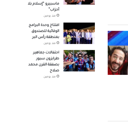
ى
ماسبيرو “إسلام بلا
ة
أحزاب”
منذ يومين
افتتاح وحدة البرامج
الوقائية للصندوق
الدة
بمنطقة رأس البر
منذ يومين
احتفالات جماهير
ي وقع
طرابزون سبور
بصفقة القرن محمد
صلاح
منذ يومين
ز إقليمي لطب
لي