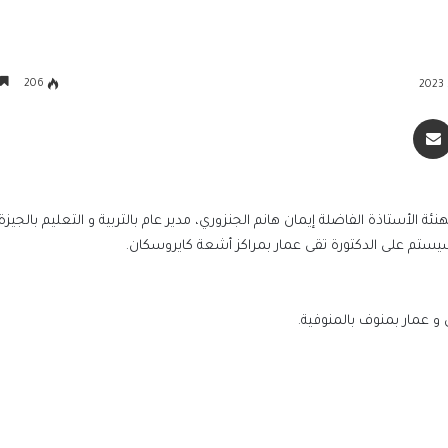
206
سنجر
مشاركة عبر البريد
د كامل رئيس تحرير موقع حرف 24 الإخباري بتهنئة الأستاذة الفاضلة إيمان هانم الجنزوري، مدير عام بالتربية و التعليم بال
ستم على الدكتورة تقى عمار بمراكز أشعة كايروسكان.
البوم صور.. احتفال النجوم بفوز مصر على استرال
والتأهل لدور الـ 16
 و عمار بمنوف بالمنوفية.
رئيس جامعة سوهاج يكرم الكاتب الصحفي د. 
كمال