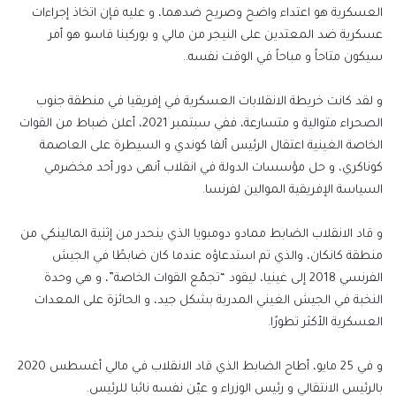
العسكرية هو اعتداء واضح وصريح ضدهما، و عليه فإن اتخاذ إجراءات
عسكرية ضد المعتدين على النيجر من مالي و بوركينا فاسو هو أمر
سيكون متاحاً و مباحاً في الوقت نفسه..
و لقد كانت خريطة الانقلابات العسكرية في إفريقيا في منطقة جنوب
الصحراء متوالية و متسارعة، ففي سبتمبر 2021، أعلن ضباط من القوات
الخاصة الغينية اعتقال الرئيس ألفا كوندي و السيطرة على العاصمة
كوناكري، و حل مؤسسات الدولة في انقلاب أنهى دور أحد مخضرمي
السياسة الإفريقية الموالين لفرنسا.
و قاد الانقلاب الضابط ممادو دومبويا الذي ينحدر من إثنية المالينكي من
منطقة كانكان، والذي تم استدعاؤه عندما كان ضابطًا في الجيش
الفرنسي 2018 إلى غينيا، ليقود “تجمّع القوات الخاصة”، و هي وحدة
النخبة في الجيش الغيني المدربة بشكل جيد، و الحائزة على المعدات
العسكرية الأكثر تطورًا.
و في 25 مايو، أطاح الضابط الذي قاد الانقلاب في مالي أغسطس 2020
بالرئيس الانتقالي و رئيس الوزراء و عيّن نفسه نائبا للرئيس.