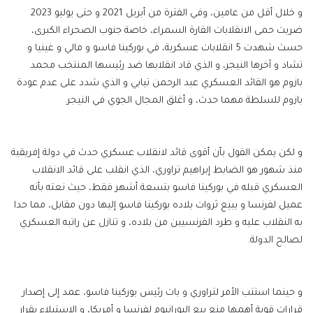
و خلال أقل من عامين، وفي الفترة من أبريل 2021 و حتى يوليو 2023
ضربت حمى الانقلابات القارة السمراء، خاصة جنوب الصحراء الكبرى،
حسث شهدت 5 انقلابات عسكرية، في بوركينا فاسو و مالي و غينيا و
تشاد و آخرها النيجر، و الذي قاد انقلابها ضد رئيسها المنتخب محمد
بازوم هو القائد العسكري عبد الرحمن تيابي و الذي شدد على عدم عودة
بازوم للسلطة مهما حدث، و أغلق المجال الجوي في النيجر.
و لكن يمكن القول بأن أقوى قائد لانقلاب عسكري حدث في دولة إفريقية
منذ شهور هو الضابط إبراهيم تراوري، الذي انقلب على قائد الانقلاب
العسكري قبله في بوركينا فاسو بتسعة أشهر فقط، حيث نعته بأنه
عميل لفرنسا و يبيع ثروات بلاده بوركينا فاسو إليها دون مقابل، مما حدا
به النقلاب عليه و طرد الفرنسيين من بلاده، و تنازل عن راتبه العسكري
لصالح الدولة.
و حينما استتب الأمر لتراوري و بات رئيس بوركينا فاسو، عمد إلى إصدار
قرارات قوية أهمها منع بيع اليورانيوم لفرنسا و أمريكا، و الاستيلاء بقرار