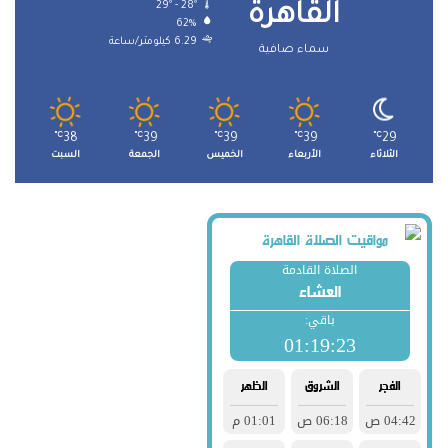
29º - 28º
القاهرة
62%
6.29 كيلومتر/ساعة
سماء صافية
℃
38
℃
39
℃
39
℃
39
℃
29
الثلاثاء
الأربعاء
الخميس
الجمعة
السبت