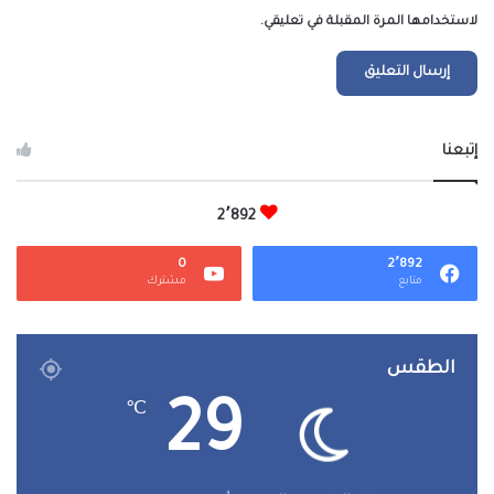
لاستخدامها المرة المقبلة في تعليقي.
إتبعنا
2٬892
0
2٬892
متابع
مشترك
الطقس
29
℃