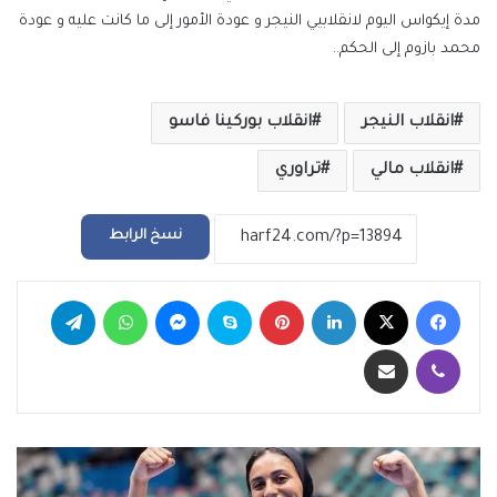
مدة إيكواس اليوم لانقلابيي النيجر و عودة الأمور إلى ما كانت عليه و عودة
محمد بازوم إلى الحكم..
انقلاب النيجر
انقلاب بوركينا فاسو
انقلاب مالي
تراوري
نسخ الرابط
فيسبوك
‫X
لينكدإن
بينتيريست
سكايب
ماسنجر
واتساب
تيلقرام
ڤايبر
مشاركة عبر البريد