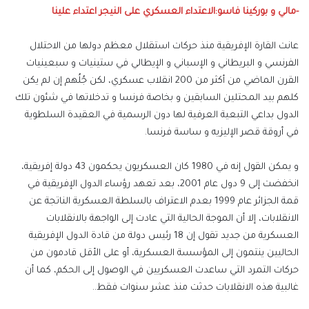
-مالي و بوركينا فاسو:الاعتداء العسكري على النيجر اعتداء علينا
عانت القارة الإفريقية منذ حركات استقلال معظم دولها من الاحتلال
الفرنسي و البريطاني و الإسباني و الإيطالي في ستينيات و سبعينيات
القرن الماضي من أكثر من 200 انقلاب عسكري، لكن جُلُهم إن لم يكن
كلهم بيد المحتلين السابقين و بخاصة فرنسا و تدخلاتها في شئون تلك
الدول بداعي التبعية العرفية لها دون الرسمية في العقيدة السلطوية
في أروقة قصر الإليزيه و ساسة فرنسا.
و يمكن القول إنه في 1980 كان العسكريون يحكمون 43 دولة إفريقية،
انخفضت إلى 9 دول عام 2001، بعد تعهد رؤساء الدول الإفريقية في
قمة الجزائر عام 1999 بعدم الاعتراف بالسلطة العسكرية الناتجة عن
الانقلابات، إلا أن الموجة الحالية التي عادت إلى الواجهة بالانقلابات
العسكرية من جديد تقول إن 18 رئيس دولة من قادة الدول الإفريقية
الحاليين ينتمون إلى المؤسسة العسكرية، أو على الأقل قادمون من
حركات التمرد التي ساعدت العسكريين في الوصول إلى الحكم، كما أن
غالبية هذه الانقلابات حدثت منذ عشر سنوات فقط..