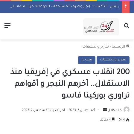
رئيس “التأمينات”: إنجاز وصرف المستحقات لنحو 92% من الملفات المتأخرة
بحث عن
الق
الرئيسية
/
تقارير و تحقيقات
تقارير و تحقيقات
سلايدر
200 انقلاب عسكري في إفريقيا منذ
الاستقلال.. آخرهم النيجر و أقواهم
تراوري بوركينا فاسو
أرسل
خالد كامل
أغسطس 7, 2023
آخر تحديث: أغسطس 7, 2023
بريدا
544
4 دقائق
إلكترونيا