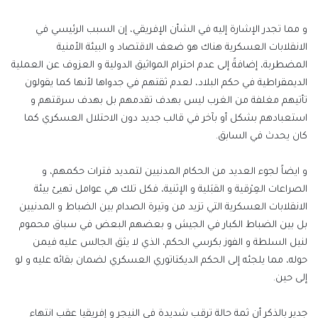
و مما تجدر الإشارة إليه في الشأن الإفريقي، إن السبب الرئيسي في
الانقلابات العسكرية هناك هو ضعف الاقتصاد و البيئة الأمنية
المضطربة، إضافةً إلى عدم احترام المواثيق الدولية و العزوف عن العملية
الديمقراطية في حكم البلاد، لعدم ثقتهم في جدواها لأنها كما يقولون
تأتيهم مغلفة من الغرب ليس بهدف تقدمهم بل بهدف سرقتهم و
استعبادهم بشكل أو بآخر في قالب جديد دون الاحتلال العسكري كما
كان يحدث في السابق.
و ايضاً لجوء العديد من الحكام المدنيين لتمديد فترات حكمهم، و
الصراعات العِرْقية و القبَلية و الإثنية، فكل تلك هي عوامل تهيئ بيئة
الانقلابات العسكرية التي تزيد من وتيرة الصدام بين الضباط و المدنيين
بل بين الضباط الكبار في الجيش و بعضهم البعض في سباق محموم
لنيل السلطة و الفوز بكرسي الحكم، الذي لا يثق الجالس عليه فيمن
حوله، مما يلجئه إلى الحكم الديكتاتوري العسكري لضمان بقائه عليه و لو
إلى حين.
جدير بالذكر أن ثمة حالة ترقب شديدة في النيجر و إفريقيا عقب انتهاء