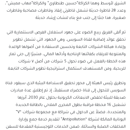
الشرق لأوسط وهما الكراكة”حسين طنطاوي” والكراكة”مهاب مميش”،
وعدد 28 قاطرة حديثة تشمل قاطرتي إنقاذ وقاطرات مصاحبة وقاطرات
صغيرة، هذا جنبًا إلى جنب مع بناء لنشات إرشاد حديثة.
ثم ألقى الفريق ربيع الضوء على جهود استغلال الفرص الاستثمارية التي
تحقق عوائد إضافية لقناة السويس، وهي الجهود التي تشمل تطوير
وإعادة هيكلة الشركات التابعة وتحسين الاستفادة من أصولها الواعدة
والمتنوعة للارتقاء بكفائتها الإنتاجية وأدائها المالي، مشيرًا إلى جني ثمار
هذه الخطة بالفعل في ضوء تحول 5 شركات من أصل ٧ شركات
للربحية، ومن المستهدف استكمال استراتيجية تطوير الشركات التابعة.
وتطرق رئيس الهيئة إلى محور تحقيق الاستدامة البيئية الذي سيقود قناة
السويس للتحول إلى قناة خضراء مستقبلاً، إذ تم إطلاق عدة مبادرات
صديقة للبيئة لخفض الانبعاثات الكربونية بحلول عام 2030، أبرزها
تشغيل 16 محطة مراقبة بطول المجرى الملاحي بالطاقة الجديدة
والمتجددة، فضلاً عن الدخول في شراكة مع مجموعة شركات “V”
اليونانية المالكة لشركة “Antipollution” لتقديم خدمة جمع وإدارة
المخلفات الصلبة والسائلة، ضمن الخدمات اللوجيستية المقدمة للسفن