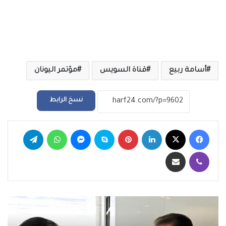
أسامة ربيع
قناة السويس
مؤتمر اليونان
نسخ الرابط
فيسبوك
‫X
لينكدإن
بينتيريست
سكايب
ماسنجر
واتساب
تيلقرام
ڤايبر
مشاركة عبر البريد