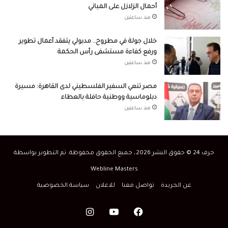
أحمال الزلازل على المباني
منذ ساعتين
خلال جولة في مطروح.. مدبولي يتفقد أعمال تطوير
ورفع كفاءة مستشفى رأس الحكمة
منذ ساعتين
مصر تنعي السفير الفلسطيني لدى القاهرة: مسيرة
دبلوماسية ووطنية حافلة بالعطاء
منذ ساعتين
حرف 24 © حقوق النشر 2026، جميع الحقوق محفوظة. تم التطوير بواسطة
Webline Masters
عن الجريدة
تواصل معنا
للاعلان
سياسة الخصوصية
فيسبوك
‫YouTube
انستقرام