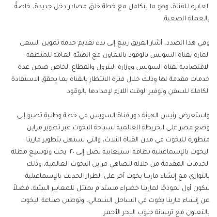
العابرة للقناة، وهو ما يتكامل مع خطة خلق مصادر دخل جديدة، خاصةً
بالعملة الصعبة.
وفي هذا الصدد، أشار الفريق ربيع إلى بدء تقديم خدمة تموين السفن
المارة بقناة السويس بالوقود بالتعاون مع الهيئة العامة للمنطقة
الاقتصادية لقناة السويس ووزارة البترول والقطاع الخاص ضمن عدة
خدمات مقدمة لها وذلك خلال فترة الانتظار بالقناة بما يحقق الاستفادة
الكاملة للسفن وتوفير الوقت اللازم لإمدادها بالوقود.
واستعرض رئيس الهيئة دور قناة السويس في خطة وطنية تصبو إلى
وضع مصر على الخريطة العالمية لسياحة اليخوت عبر تطوير مراين
متطورة لليخوت في مدن القناة الثلاث، والتي تستهل بتطوير مارينا
اليخوت بالإسماعيلية بطاقة استيعابية تصل إلى ١٢٠ يخت وتوسيع مظلة
الخدمات المقدمة من خلاله لتضاهي مراين اليخوت العالمية، وذلك
بالتوازي مع إنشاء مارينا يخوت آخر على الطراز الحديث بالإسماعيلية
ليكون أول نموذجًا لمارينا خضراء مستدام يمتثل للمعايير البيئية، فضلاً
عن إنشاء مارينا يخوت في الساحل الشمالي، وتوطين صناعة اليخوت
بالتعاون مع ترسانة جنوب البحر الأحمر.