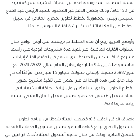
القيمة المضافة المدعومة بقاعدة من الخبرات البشرية المتراكمة تزيد
عن 150 عاماً، وذلك بفضل الدعم غير المحدود للسيد الرئيس عبد الفتاح
السيسي رئيس الجمهورية لخطط تطوير المجرى الملاحي في سبيل
الحفاظ على المكانة التنافسية الرائدة لقناة السويس عالميًا.
وأوضح الفريق ربيع أن هذه الخطط تم ترجمتها على أرض الواقع خلال
السنوات القليلة الماضية، عبر تنفيذ عدة مشروعات قومية على رأسها
مشروع قناة السويس الجديدة الذي ساهم في تحقيق القناة إيرادات
قياسية وصلت إلى 9.4 مليار دولار خلال العام المالي 2022/ 2023 مع
عبور 25887 سفينة بإجمالي حمولات تتجاوز 1.5 مليار طن، مؤكدًا أنه جارٍ
البناء حاليًا على هذه الإنجازات عبر العمل على تنفيذ مشروع تطوير
القطاع الجنوبي، والذي سينعكس على زيادة الطاقة الاستيعابية في
القناة بمعدل 6 سفن جديدة، وتحسين معدل الأمان الملاحي بنسبة
زيادة قدرها 28%.
وأضاف أنه في الوقت ذاته قطعت الهيئة شوطًا في برنامج تطوير
الأسطول البحري لرفع كفاءة القناة وتحسين مستوى الخدمات المُقدمة
للسفن العابرة، وذلك من خلال تدعيم أسطول الهيئة بأحدث كراكتين في