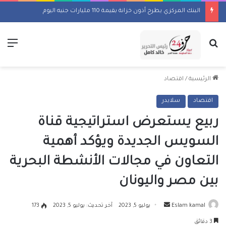
البنك المركزي يطرح أذون خزانة بقيمة 110 مليارات جنيه اليوم
بحث عن
الق
الرئيسية
/
اقتصاد
اقتصاد
سلايدر
ربيع يستعرض استراتيجية قناة
السويس الجديدة ويؤكد أهمية
التعاون في مجالات الأنشطة البحرية
بين مصر واليونان
أرسل
Eslam kamal
يوليو 5, 2023
آخر تحديث: يوليو 5, 2023
173
بريدا
3 دقائق