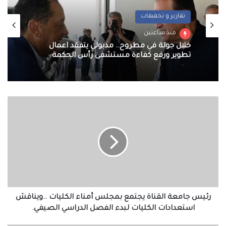
تقارير و تحقيقات
عربي و دولي
منذ ساعتين
منذ ساعتين
خلال جولة في مطروح.. مدبولي يتفقد أعمال
تطوير ورفع كفاءة مستشفى رأس الحكمة
مصر تنعي السفير الفلسطيني لدى القاهرة:
رئيس
مسيرة دبلوماسية ووطنية حافلة بالعطاء
جامعة
القناة
يجتمع
بمجلس
أمناء
الكليات
..ويناقش
استعدادات
الكليات
رئيس جامعة القناة يجتمع بمجلس أمناء الكليات ..ويناقش
لبدء
استعدادات الكليات لبدء الفصل الدراسي الصيفي.
الفصل