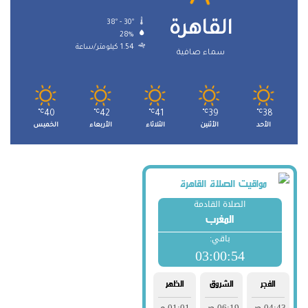
38º - 30º
القاهرة
28%
1.54 كيلومتر/ساعة
سماء صافية
℃
40
℃
42
℃
41
℃
39
℃
38
الأحد
الأثنين
الثلاثاء
الأربعاء
الخميس