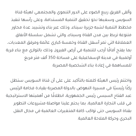
وألقى الفريق ربيع الضوء على الدور التنموي والمجتمعي لهيئة قناة
السويس وسعيها نحو تحقيق التنمية المستدامة، وعلى رأسها تنفيذ
مخطط التنمية لشبه جزيرة سيناء، وذلك عبر بناء وتشييد عدة محاور
متنوعة تربط بين مدن القناة وسيناء، والتي تشمل سلسلة الأنفاق
العملاقة التي تمر أسفل القناة وخمسة كباري عائمة ومرفق المعديات،
بما يفتح آفاقًا أرحب للتنمية في أرض الفيروز، وذلك بالتوازي مع بناء قرية
أولمبية في مدينة الإسماعيلية على مساحة 350 ألف متر مربع
للمساهمة في إعادة بناء الشخصية المصرية.
واختتم رئيس الهيئة كلمته بالتأكيد على على أن قناة السويس ستظل
ركنًا رئيسيًا في مسيرة النهوض بالدولة المصرية بقيادة فخامة الرئيس
عبد الفتاح السيسي رئيس الجمهورية، انطلاقًا من أهميتها الاستراتيجية
في قلب التجارة العالمية، بما يحتم علينا مواصلة مشروعات التطوير
بقناة السويس حتى تواكب كافة المتغيرات العالمية في مجال النقل
البحري وحركة الملاحة العالمية.