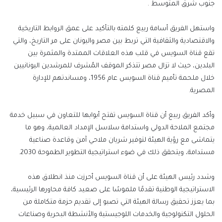
جنوب شرق المتوسط .
واستهل الفريق أسامة ربيع كلمته بالتأكيد على عمق الروابط التاريخية
والاقتصادية والثقافية التي تربط بين مصر واليونان على مر التاريخ، والتي
تقع قناة السويس في قلب هذه العلاقات الممتدة والمثمرة بين
البلدين، حيث لا تزال مصر تتذكر الموقف المُشرف للمرشدين اليونانيين
خلال ملحمة تأميم قناة السويس عام 1956، ومساندتهم للإدارة
المصرية.
وأكد الفريق ربيع أن قناة السويس تفتح أبوابها للتعاون في سبيل خدمة
مجتمع الملاحة الدولي واستدامة سلاسل الإمداد العالمية، وهو ما
يتماشى مع رؤية الهيئة لتوفير شريان ملاحي آمن وقاعدة صناعية
مستدامة، ويتحقق ذلك في ضوء استراتيجية التطوير الطموحة 2030.
وشدد رئيس الهيئة على أن قناة السويس أحرزت منذ انطلاق هذه
الاستراتيجية الوطنية تقدمًا ملموسًا على صعيد كافة محاورها الرئيسية،
بما يعزز تحقيق رسالة الهيئة التي تصبو إلى تقديم حزمة متكاملة من
الحلول التكنولوجية والخدمات اللوجيستية والأنشطة البحرية وصناعات