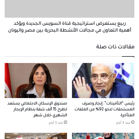
ويؤكد
أهمية
التعاون
في
ربيع يستعرض استراتيجية قناة السويس الجديدة ويؤكد
مجالات
أهمية التعاون في مجالات الأنشطة البحرية بين مصر واليونان
الأنشطة
البحرية
مقالات ذات صلة
بين
مصر
واليونان
رئيس “التأمينات”: إنجاز وصرف
صندوق الإسكان الاجتماعي يستعد
المستحقات لنحو 92% من الملفات
لطرح 15 ألف شقة بنظام الإيجار
المتأخرة
الشهري خلال شهر
منذ 3 أيام
منذ 3 أيام