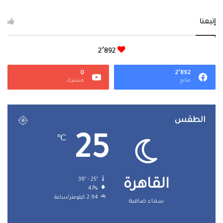
إتبعنا
2٬892
0
2٬892
متابع
مشترك
الطقس
25
℃
38º - 25º
القاهرة
47%
2.94 كيلومتر/ساعة
سماء صافية