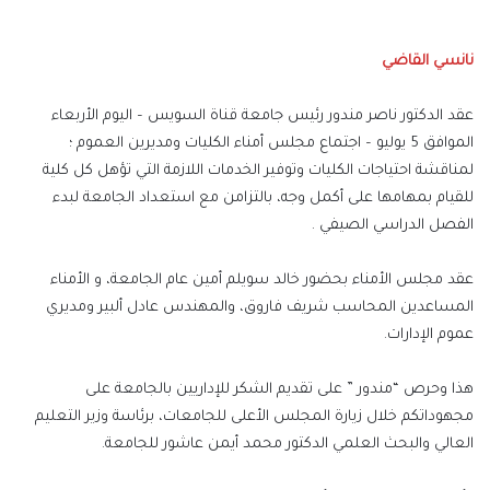
إلكترونيا
نانسي القاضي
عقد الدكتور ناصر مندور رئيس جامعة قناة السويس – اليوم الأربعاء
الموافق 5 يوليو – اجتماع مجلس أمناء الكليات ومديرين العموم ؛
لمناقشة احتياجات الكليات وتوفير الخدمات اللازمة التي تؤهل كل كلية
للقيام بمهامها على أكمل وجه، بالتزامن مع استعداد الجامعة لبدء
الفصل الدراسي الصيفي .
عقد مجلس الأمناء بحضور خالد سويلم أمين عام الجامعة، و الأمناء
المساعدين المحاسب شريف فاروق، والمهندس عادل ألبير ومديري
عموم الإدارات.
هذا وحرص “مندور ” على تقديم الشكر للإداريين بالجامعة على
مجهوداتكم خلال زيارة المجلس الأعلى للجامعات، برئاسة وزير التعليم
العالي والبحث العلمي الدكتور محمد أيمن عاشور للجامعة.