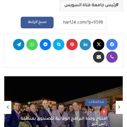
رئيس جامعة قناة السويس
نسخ الرابط
فيسبوك
‫X
لينكدإن
بينتيريست
سكايب
ماسنجر
واتساب
تيلقرام
ڤايبر
مشاركة عبر البريد
محافظات
منذ يومين
افتتاح وحدة البرامج الوقائية للصندوق بمنطقة
رأس البر